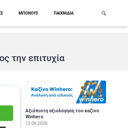
ΈΣ
ΜΠΌΝΟΥΣ
ΠΑΙΧΝΊΔΙΑ
ος την επιτυχία
Αξιόπιστη αξιoλόγηση του καζίνο
Winhero
12.06.2026