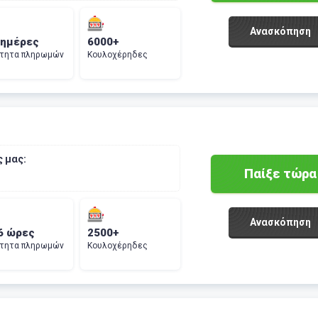
Ανασκόπηση
 ημέρες
6000+
τητα πληρωμών
Κουλοχέρηδες
 μας:
Παίξε τώρα
Ανασκόπηση
6 ώρες
2500+
τητα πληρωμών
Κουλοχέρηδες