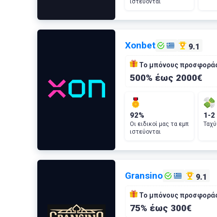
ιστεύονται
Xonbet
9.1
Το μπόνους προσφοράς
500% έως 2000€
92%
1-2
Οι ειδικοί μας τα εμπ
Ταχύ
ιστεύονται
Gransino
9.1
Το μπόνους προσφοράς
75% έως 300€