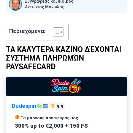
Συγγραφέας και ειδικός:
Αντώνιος Μανωλάς
Περιεχόμενα:
ΤΑ ΚΑΛΎΤΕΡΑ ΚΑΖΊΝΟ ΔΈΧΟΝΤΑΙ
ΣΎΣΤΗΜΑ ΠΛΗΡΩΜΏΝ
PAYSAFECARD
Dudespin
9.9
Το μπόνους προσφοράς μας:
300% up to €2,000 + 150 FS