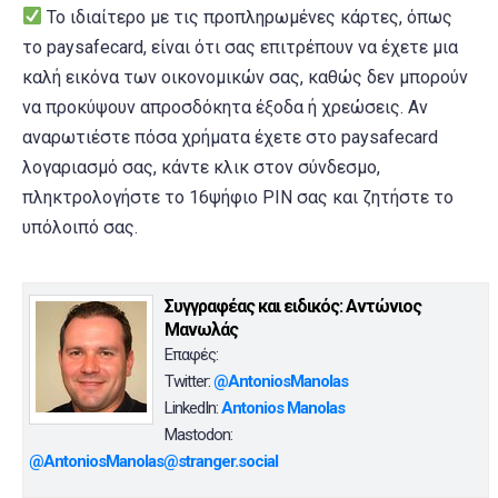
Το ιδιαίτερο με τις προπληρωμένες κάρτες, όπως
το paysafecard, είναι ότι σας επιτρέπουν να έχετε μια
καλή εικόνα των οικονομικών σας, καθώς δεν μπορούν
να προκύψουν απροσδόκητα έξοδα ή χρεώσεις. Αν
αναρωτιέστε πόσα χρήματα έχετε στο paysafecard
λογαριασμό σας, κάντε κλικ στον σύνδεσμο,
πληκτρολογήστε το 16ψήφιο PIN σας και ζητήστε το
υπόλοιπό σας.
Συγγραφέας και ειδικός: Αντώνιος
Μανωλάς
Επαφές:
Twitter:
@AntoniosManolas
LinkedIn:
Antonios Manolas
Mastodon:
@
AntoniosManolas@stranger.social