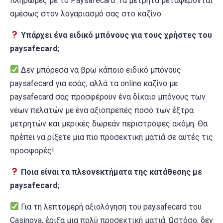
πληρωμές με το Paysafecard .Τα μετρητά μεταφέρονται
αμέσως στον λογαριασμό σας στο καζίνο.
Υπάρχει ένα ειδικό μπόνους για τους χρήστες του
paysafecard;
Δεν μπόρεσα να βρω κάποιο ειδικό μπόνους
paysafecard για εσάς, αλλά τα online καζίνο με
paysafecard σας προσφέρουν ένα δίκαιο μπόνους των
νέων πελατών με ένα αξιοπρεπές ποσό των έξτρα
μετρητών και μερικές δωρεάν περιστροφές ακόμη. Θα
πρέπει να ρίξετε μια πιο προσεκτική ματιά σε αυτές τις
προσφορές!
Ποια είναι τα πλεονεκτήματα της κατάθεσης με
paysafecard;
Για τη λεπτομερή αξιολόγηση του paysafecard του
Casinova, έριξα μια πολύ προσεκτική ματιά. Ωστόσο, δεν