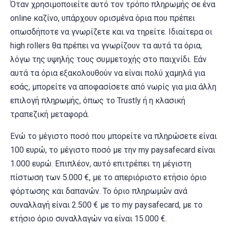
Όταν χρησιμοποιείτε αυτό τον τρόπο πληρωμής σε ένα
online καζίνο, υπάρχουν ορισμένα όρια που πρέπει
οπωσδήποτε να γνωρίζετε και να τηρείτε. Ιδιαίτερα οι
high rollers θα πρέπει να γνωρίζουν τα αυτά τα όρια,
λόγω της υψηλής τους συμμετοχής στο παιχνίδι. Εάν
αυτά τα όρια εξακολουθούν να είναι πολύ χαμηλά για
εσάς, μπορείτε να αποφασίσετε από νωρίς για μια άλλη
επιλογή πληρωμής, όπως το Trustly ή η κλασική
τραπεζική μεταφορά.
Ενώ το μέγιστο ποσό που μπορείτε να πληρώσετε είναι
100 ευρώ, το μέγιστο ποσό με την my paysafecard είναι
1.000 ευρώ. Επιπλέον, αυτό επιτρέπει τη μέγιστη
πίστωση των 5.000 €, με το απεριόριστο ετήσιο όριο
φόρτωσης και δαπανών. Το όριο πληρωμών ανά
συναλλαγή είναι 2.500 € με το my paysafecard, με το
ετήσιο όριο συναλλαγών να είναι 15.000 €.