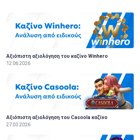
Αξιόπιστη αξιoλόγηση του καζίνο Winhero
12.06.2026
Αξιόπιστη αξιολόγηση του Casoola καζίνο
27.03.2026