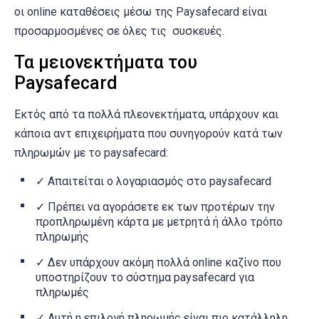
οι online καταθέσεις μέσω της Paysafecard είναι
προσαρμοσμένες σε όλες τις συσκευές.
Τα μειονεκτήματα του
Paysafecard
Εκτός από τα πολλά πλεονεκτήματα, υπάρχουν και
κάποια αντ επιχειρήματα που συνηγορούν κατά των
πληρωμών με το paysafecard:
✓
Απαιτείται ο λογαριασμός στο paysafecard
✓
Πρέπει να αγοράσετε εκ των προτέρων την
προπληρωμένη κάρτα με μετρητά ή άλλο τρόπο
πληρωμής
✓
Δεν υπάρχουν ακόμη πολλά online καζίνο που
υποστηρίζουν το σύστημα paysafecard για
πληρωμές
✓
Αυτή η επιλογή πληρωμής είναι πιο κατάλληλη