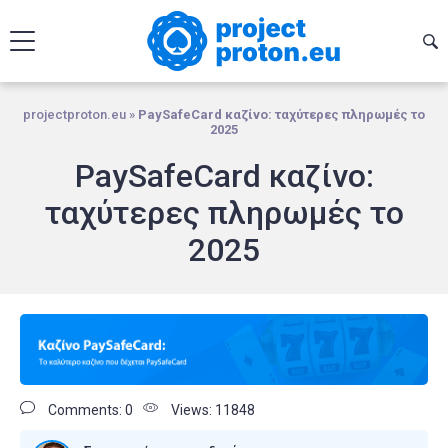
projectproton.eu
»
PaySafeCard καζίνο: ταχύτερες πληρωμές το
2025
PaySafeCard καζίνο:
ταχύτερες πληρωμές το
2025
Comments: 0
Views: 11848