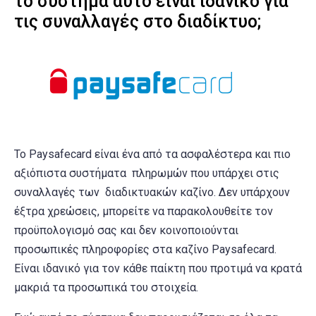
το σύστημα αυτό είναι ιδανικό για
τις συναλλαγές στο διαδίκτυο;
Το Paysafecard είναι ένα από τα ασφαλέστερα και πιο
αξιόπιστα συστήματα πληρωμών που υπάρχει στις
συναλλαγές των διαδικτυακών καζίνο. Δεν υπάρχουν
έξτρα χρεώσεις, μπορείτε να παρακολουθείτε τον
προϋπολογισμό σας και δεν κοινοποιούνται
προσωπικές πληροφορίες στα καζίνο Paysafecard.
Είναι ιδανικό για τον κάθε παίκτη που προτιμά να κρατά
μακριά τα προσωπικά του στοιχεία.