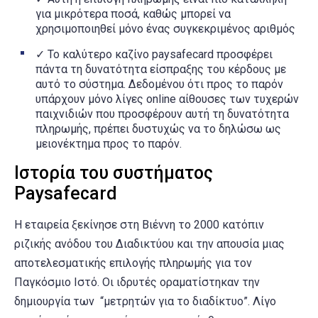
για μικρότερα ποσά, καθώς μπορεί να
χρησιμοποιηθεί μόνο ένας συγκεκριμένος αριθμός
✓
Το καλύτερο καζίνο paysafecard προσφέρει
πάντα τη δυνατότητα είσπραξης του κέρδους με
αυτό το σύστημα. Δεδομένου ότι προς το παρόν
υπάρχουν μόνο λίγες online αίθουσες των τυχερών
παιχνιδιών που προσφέρουν αυτή τη δυνατότητα
πληρωμής, πρέπει δυστυχώς να το δηλώσω ως
μειονέκτημα προς το παρόν.
Ιστορία του συστήματος
Paysafecard
Η εταιρεία ξεκίνησε στη Βιέννη το 2000 κατόπιν
ριζικής ανόδου του Διαδικτύου και την απουσία μιας
αποτελεσματικής επιλογής πληρωμής για τον
Παγκόσμιο Ιστό. Οι ιδρυτές οραματίστηκαν την
δημιουργία των “μετρητών για το διαδίκτυο”. Λίγο