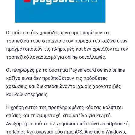
Οι παίκτες δεν χρειάζεται να προσκομίζουν τα
τραπεζικά τους στοιχεία στον πάροχο του καζίνο όταν
πραγματοποιούν τις πληρωμές και δεν χρειάζονται τον
τραπεζικό λογαριασμό για online συναλλαγές.
Οι πληρωμές με το σύστημα Paysafecard σε ένα online
καζίνο είναι δεν προϋποθέτουν τις πρόσθετες
χρεώσεις και διεκπεραιώνονται χωρίς χρονοτριβές
και καθυστερήσεις.
Η χρήση αυτής της προπληρωμένης κάρτας καλύπτει
επίσης και τη συμμετοχή στα καζίνο για κινητά.
Ανεξάρτητα από το αν χρησιμοποιείτε ένα smartphone ή
το tablet, λειτουργικό σύστημα iOS, Android ή Windows,