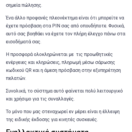
σημεία πώλησης.
Ένα άλλο προφανές πλεονέκτημα είναι ότι μπορείτε να
έχετε πρόσβαση στα PIN σας από οπουδήποτε. Φυσικά,
αυτό σας βοηθάει να έχετε τον πλήρη έλεγχο πάνω στα
εισοδήματά σας.
Η προσφορά ολοκληρώνεται με τις προωθητικές
ενέργειες και κληρώσεις, πληρωμή μέσω σάρωσης
κωδικού QR και η άμεση πρόσβαση στην εξυπηρέτηση
πελατών.
Συνολικά, το σύστημα αυτό φαίνεται πολύ λειτουργικό
και χρήσιμο για τις συναλλαγές.
Το μόνο που μας στεναχωρεί εν μέρει είναι η έλλειψη
της ειδικής έκδοσης για κινητές συσκευές.