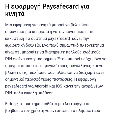
Η εφαρμογή Paysafecard για
κινητά
Μια εφαρμογή για κινητά μπορεί να βελτιώσει
σημαντικά μια υπηρεσία ή να την κάνει ακόμη πιο
ελκυστική. To σύστημα paysafecard κάνει την
εξαιρετική δουλεία. Ένα πολύ σημαντικό πλεονέκτημα
είναι ότι μπορείτε να διατηρείτε πολλούς κωδικούς
PIN σε ένα κεντρικό σημείο. Έτσι, μπορείτε όχι μόνο να
πραγματοποιείτε τις μεγαλύτερες συναλλαγές και να
βλέπετε τις πωλήσεις σας, αλλά και να διαχειρίζεστε
σημαντικά περισσότερες πιστώσεις. Η εφαρμογή
paysafecard για Android και iOS κάνει την αγορά νέων
PIN πολύ εύκολη υπόθεση.
Επίσης το σύστημα διαθέτει μια λειτουργία που
βοηθάει στον χρήστη να εντοπίσει τα πλησιέστερα