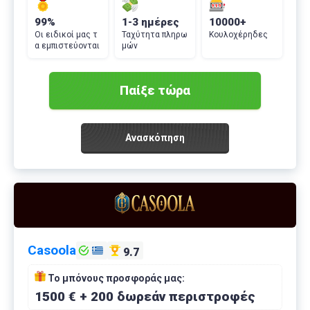
99%
1-3 ημέρες
10000+
Οι ειδικοί μας τ
Ταχύτητα πληρω
Κουλοχέρηδες
α εμπιστεύονται
μών
Παίξε τώρα
Ανασκόπηση
Casoola
9.7
Το μπόνους προσφοράς μας:
1500 € + 200 δωρεάν περιστροφές