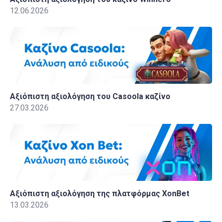
12.06.2026
Αξιόπιστη αξιολόγηση του Casoola καζίνο
27.03.2026
Αξιόπιστη αξιολόγηση της πλατφόρμας XonBet
13.03.2026