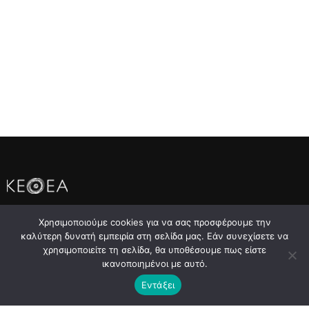
Χρησιμοποιούμε cookies για να σας προσφέρουμε την
καλύτερη δυνατή εμπειρία στη σελίδα μας. Εάν συνεχίσετε να
χρησιμοποιείτε τη σελίδα, θα υποθέσουμε πως είστε
ικανοποιημένοι με αυτό.
Εντάξει