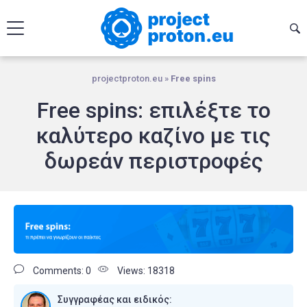
projectproton.eu
»
Free spins
Free spins: επιλέξτε το
καλύτερο καζίνο με τις
δωρεάν περιστροφές
Comments: 0
Views: 18318
Συγγραφέας και ειδικός: