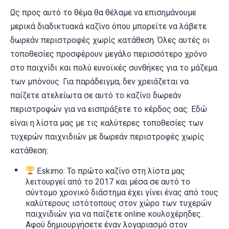
Ως προς αυτό το θέμα θα θέλαμε να επισημάνουμε
μερικά διαδικτυακά καζίνο όπου μπορείτε να λάβετε
δωρεάν περιστροφές χωρίς κατάθεση. Όλες αυτές οι
τοποθεσίες προσφέρουν μεγάλο περισσότερο χρόνο
στο παιχνίδι και πολύ ευνοϊκές συνθήκες για το μάζεμα
των μπόνους. Για παράδειγμα, δεν χρειάζεται να
παίζετε ατελείωτα σε αυτό το καζίνο δωρεάν
περιστροφών για να εισπράξετε το κέρδος σας. Εδώ
είναι η λίστα μας με τις καλύτερες τοποθεσίες των
τυχερών παιχνιδιών με δωρεάν περιστροφές χωρίς
κατάθεση:
Eskimo: Το πρώτο καζίνο στη λίστα μας
λειτουργεί από το 2017 και μέσα σε αυτό το
σύντομο χρονικό διάστημα έχει γίνει ένας από τους
καλύτερους ιστότοπους στον χώρο των τυχερών
παιχνιδιών για να παίζετε online κουλοχέρηδες.
Αφού δημιουργήσετε έναν λογαριασμό στον