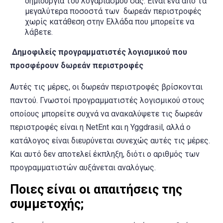
δημιουργία του λογαριασμού σας. Είναι ένα από τα
μεγαλύτερα ποσοστά των δωρεάν περιστροφές
χωρίς κατάθεση στην Ελλάδα που μπορείτε να
λάβετε.
Δημοφιλείς προγραμματιστές λογισμικού που
προσφέρουν δωρεάν περιστροφές
Αυτές τις μέρες, οι δωρεάν περιστροφές βρίσκονται
παντού. Γνωστοί προγραμματιστές λογισμικού στους
οποίους μπορείτε συχνά να ανακαλύψετε τις δωρεάν
περιστροφές είναι η NetEnt και η Yggdrasil, αλλά ο
κατάλογος είναι διευρύνεται συνεχώς αυτές τις μέρες.
Και αυτό δεν αποτελεί έκπληξη, διότι ο αριθμός των
προγραμματιστών αυξάνεται αναλόγως.
Ποιες είναι οι απαιτήσεις της
συμμετοχής;