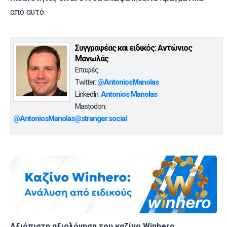
από αυτό.
Συγγραφέας και ειδικός: Αντώνιος
Μανωλάς
Επαφές:
Twitter:
@AntoniosManolas
LinkedIn:
Antonios Manolas
Mastodon:
@
AntoniosManolas@stranger.social
Αξιόπιστη αξιoλόγηση του καζίνο Winhero