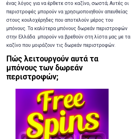
ένας λόγος για να έρθετε στο καζίνο, σωστά; Αυτές οι
περιστροφές μπορούν να χρησιμοποιηθούν απευθείας
στους κουλοχέρηδες που αποτελούν μέρος του
μπόνους. Τα καλύτερα μπόνους δωρεάν περιστροφών
στην Ελλάδα μπορούν να βρεθούν στη λίστα μας με τα
καζίνο που μοιράζουν τις δωρεάν περιστροφών.
Πώς λειτουργούν αυτά τα
μπόνους των δωρεάν
περιστροφών;