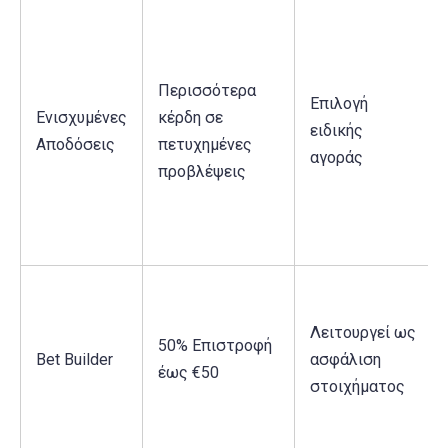
Περισσότερα
Επιλογή
Ενισχυμένες
κέρδη σε
ειδικής
Αποδόσεις
πετυχημένες
αγοράς
προβλέψεις
Λειτουργεί ως
50% Επιστροφή
Bet Builder
ασφάλιση
έως €50
στοιχήματος