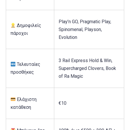
Play’n GO, Pragmatic Play,
Δημοφιλείς
Spinomenal, Playson,
πάροχοι
Evolution
3 Rail Express Hold & Win,
Τελευταίες
Supercharged Clovers, Book
προσθήκες
of Ra Magic
Ελάχιστη
€10
κατάθεση