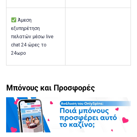
Άμεση
εξυπηρέτηση
πελατών μέσω live
chat 24 ώρες το
24ωρο
Μπόνους και Προσφορές