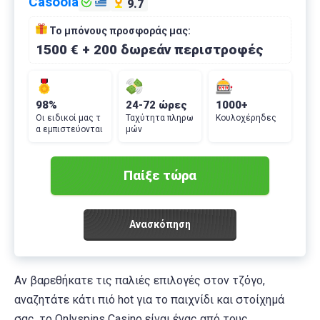
Casoola
9.7
Το μπόνους προσφοράς μας:
1500 € + 200 δωρεάν περιστροφές
98%
24-72 ώρες
1000+
Οι ειδικοί μας τ
Ταχύτητα πληρω
Κουλοχέρηδες
α εμπιστεύονται
μών
Παίξε τώρα
Ανασκόπηση
Αν βαρεθήκατε τις παλιές επιλογές στον τζόγο,
αναζητάτε κάτι πιό hot για το παιχνίδι και στοίχημά
σας, το Onlyspins Casino είναι ένας από τους