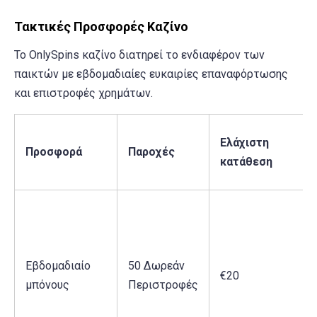
Τακτικές Προσφορές Καζίνο
Το OnlySpins καζίνο διατηρεί το ενδιαφέρον των
παικτών με εβδομαδιαίες ευκαιρίες επαναφόρτωσης
και επιστροφές χρημάτων.
Ελάχιστη
Προσφορά
Παροχές
κατάθεση
Εβδομαδιαίο
50 Δωρεάν
€20
μπόνους
Περιστροφές