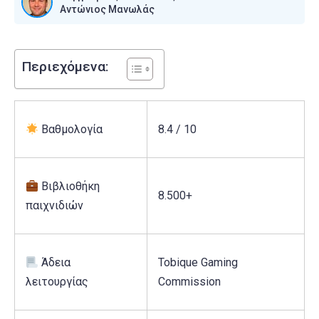
Αντώνιος Μανωλάς
Περιεχόμενα:
Βαθμολογία
8.4 / 10
Βιβλιοθήκη
8.500+
παιχνιδιών
Άδεια
Tobique Gaming
λειτουργίας
Commission