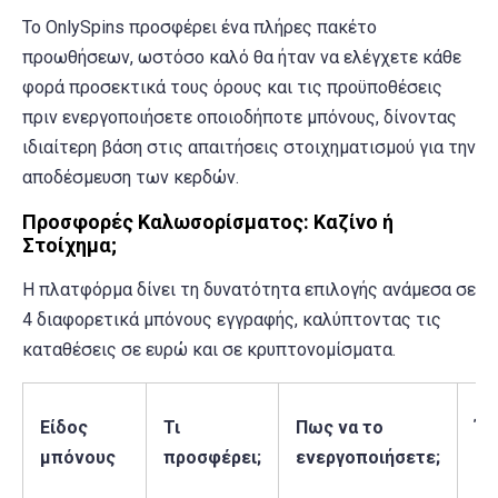
Το OnlySpins προσφέρει ένα πλήρες πακέτο
προωθήσεων, ωστόσο καλό θα ήταν να ελέγχετε κάθε
φορά προσεκτικά τους όρους και τις προϋποθέσεις
πριν ενεργοποιήσετε οποιοδήποτε μπόνους, δίνοντας
ιδιαίτερη βάση στις απαιτήσεις στοιχηματισμού για την
αποδέσμευση των κερδών.
Προσφορές Καλωσορίσματος: Καζίνο ή
Στοίχημα;
Η πλατφόρμα δίνει τη δυνατότητα επιλογής ανάμεσα σε
4 διαφορετικά μπόνους εγγραφής, καλύπτοντας τις
καταθέσεις σε ευρώ και σε κρυπτονομίσματα.
Είδος
Τι
Πως να το
Όρ
μπόνους
προσφέρει;
ενεργοποιήσετε;
στ