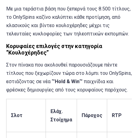
Με μια τεράστια βάση που ξεπερνά τους 8.500 τίτλους,
το OnlySpins καζίνο καλύπτει κάθε προτίμηση, από
κλασικούς και βίντεο κουλοχέρηδες μέχρι τις
τελευταίες κυκλοφορίες των τηλεοπτικών εκπομπών.
Κορυφαίες επιλογές στην κατηγορία
“Κουλοχέρηδες”
Στον πίνακα που ακολουθεί παρουσιάζουμε πέντε
τίτλους που ξεχωρίζουν τώρα στο λόμπι του OnlySpins,
εστιάζοντας σε νέα “”
Hold & Win
“” παιχνίδια και
φρέσκες δημιουργίες από τους κορυφαίους παρόχους.
Ελάχ.
Σλοτ
Πάροχος
RTP
Στοίχημα