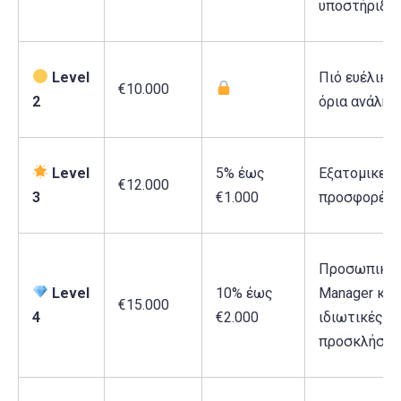
υποστήριξη
Level
Πιό ευέλικτ
€10.000
2
όρια ανάληψ
Level
5% έως
Εξατομικευμ
€12.000
3
€1.000
προσφορές
Προσωπικός
Level
10% έως
Manager και
€15.000
4
€2.000
ιδιωτικές
προσκλήσει