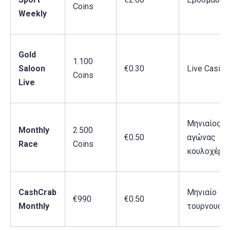
Coins
Weekly
Gold
1.100
Saloon
€0.30
Live Casino
Coins
Live
Μηνιαίος
Monthly
2.500
€0.50
αγώνας
Race
Coins
κουλοχέρη
CashCrab
Μηνιαίο
€990
€0.50
Monthly
τουρνουά