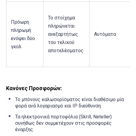
Το στοίχημα
Πρόωρη
πληρώνεται
πληρωμή
ανεξαρτήτως
Αυτόματα
ενόψει δύο
του τελικού
γκολ
αποτελέσματος
Κανόνες Προσφορών:
Το μπόνους καλωσορίσματος είναι διαθέσιμο μία
φορά ανά λογαριασμό και IP διεύθυνση.
Τα ηλεκτρονικά πορτοφόλια (Skrill, Neteller)
συνήθως δεν συμμετέχουν στις προσφορές
έναρξης.