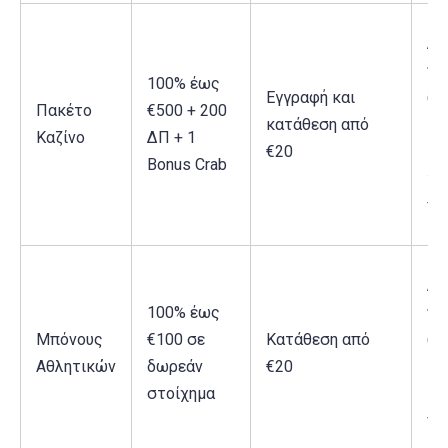
Απ
τζ
100% έως
Εγγραφή και
(Π
Πακέτο
€500 + 200
κατάθεση από
Κα
Καζίνο
ΔΠ + 1
€20
Μπ
Bonus Crab
γι
πε
Απ
100% έως
τζ
Μπόνους
€100 σε
Κατάθεση από
(Κ
Αθλητικών
δωρεάν
€20
Μπ
στοίχημα
μο
πα