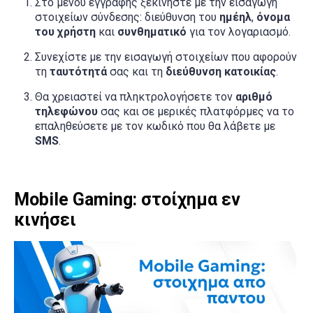
Στο μενού εγγραφής ξεκινήστε με την εισαγωγή
στοιχείων σύνδεσης: διεύθυνση του
ημέηλ
,
όνομα
του χρήστη
και
συνθηματικό
για τον λογαριασμό.
Συνεχίστε με την εισαγωγή στοιχείων που αφορούν
τη
ταυτότητά
σας και τη
διεύθυνση κατοικίας
.
Θα χρειαστεί να πληκτρολογήσετε τον
αριθμό
τηλεφώνου
σας και σε μερικές πλατφόρμες να το
επαληθεύσετε με τον κωδικό που θα λάβετε με
SMS
.
Mobile Gaming: στοίχημα εν
κινήσει