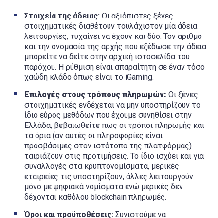
Στοιχεία της άδειας:
Οι αξιόπιστες ξένες
στοιχηματικές διαθέτουν τουλάχιστον μία άδεια
λειτουργίες, τυχαίνει να έχουν και δύο. Τον αριθμό
και την ονομασία της αρχής που εξέδωσε την άδεια
μπορείτε να δείτε στην αρχική ιστοσελίδα του
παρόχου. Η ρύθμιση είναι απαραίτητη σε έναν τόσο
χαώδη κλάδο όπως είναι το iGaming.
Επιλογές στους τρόπους πληρωμών:
Οι ξένες
στοιχηματικές ενδέχεται να μην υποστηρίζουν το
ίδιο εύρος μεθόδων που έχουμε συνηθίσει στην
Ελλάδα, βεβαιωθείτε πως οι τρόποι πληρωμής και
τα όρια (αν αυτές οι πληροφορίες είναι
προσβάσιμες στον ιστότοπο της πλατφόρμας)
ταιριάζουν στις προτιμήσεις. Το ίδιο ισχύει και για
συναλλαγές στα κρυπτονομίσματα, μερικές
εταιρείες τις υποστηρίζουν, άλλες λειτουργούν
μόνο με ψηφιακά νομίσματα ενώ μερικές δεν
δέχονται καθόλου blockchain πληρωμές.
Όροι και προϋποθέσεις:
Συνιστούμε να