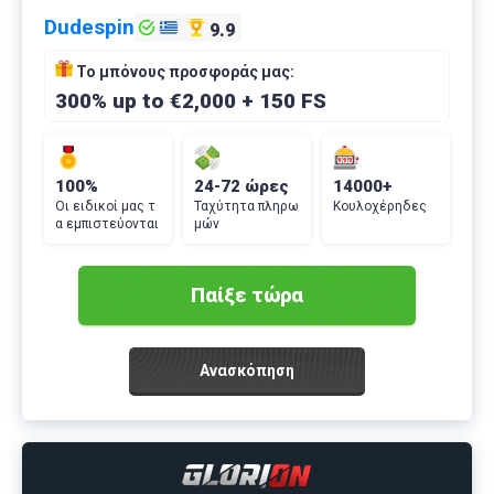
Dudespin
9.9
Το μπόνους προσφοράς μας:
300% up to €2,000 + 150 FS
100%
24-72 ώρες
14000+
Οι ειδικοί μας τ
Ταχύτητα πληρω
Κουλοχέρηδες
α εμπιστεύονται
μών
Παίξε τώρα
Ανασκόπηση