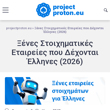
projectproton.eu
»
Ξένες Στοιχηματικές Εταιρείες που Δέχονται
Έλληνες (2026)
Ξένες Στοιχηματικές
Εταιρείες που Δέχονται
Έλληνες (2026)