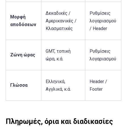
Δεκαδικές /
Ρυθμίσεις
Μορφή
Αμερικανικές /
λογαριασμού
αποδόσεων
Κλασματικές
/ Header
GMT, τοπική
Ρυθμίσεις
Ζώνη ώρας
ώρα, κ.ά.
λογαριασμού
Ελληνικά,
Header /
Γλώσσα
Αγγλικά, κ.ά.
Footer
Πληρωμές, όρια και διαδικασίες