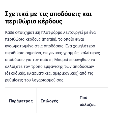
Σχετικά με τις αποδόσεις και
περιθώριο κέρδους
Κάθε στοιχηματική πλατφόρμα λειτουργεί με ένα
περιθώριο κέρδους (margin), το οποίο είναι
ενσωματωμένο στις αποδόσεις. Ένα χαμηλότερο
περιθώριο σημαίνει, σε γενικές γραμμές, καλύτερες
αποδόσεις για τον παίκτη. Μπορείτε συνήθως να
αλλάξετε τον τρόπο εμφάνισης των αποδόσεων
(δεκαδικές, κλασματικές, αμερικανικές) από τις
ρυθμίσεις του λογαριασμού σας.
Πού
Παράμετρος
Επιλογές
αλλάζει;