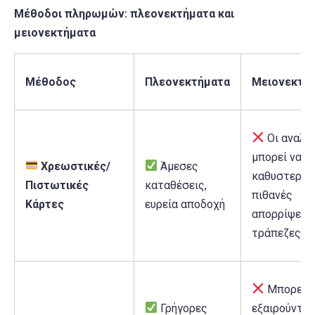
Μέθοδοι πληρωμών: πλεονεκτήματα και
μειονεκτήματα
Μέθοδος
Πλεονεκτήματα
Μειονεκτή
Οι αναλή
μπορεί να
Χρεωστικές/
Άμεσες
καθυστερήσ
Πιστωτικές
καταθέσεις,
πιθανές
Κάρτες
ευρεία αποδοχή
απορρίψεις
τράπεζες.
Μπορεί ν
Γρήγορες
εξαιρούνται