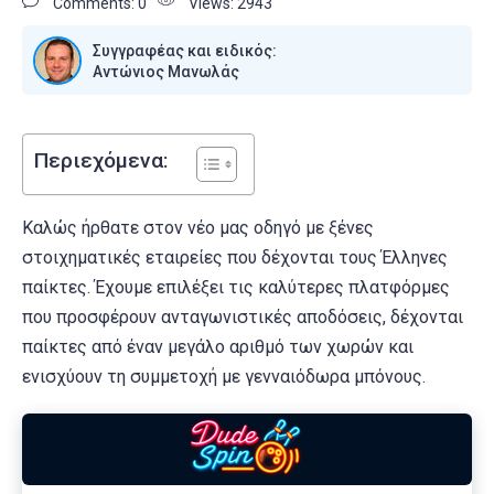
Comments: 0
Views: 2943
Συγγραφέας και ειδικός:
Αντώνιος Μανωλάς
Περιεχόμενα:
Καλώς ήρθατε στον νέο μας οδηγό με ξένες
στοιχηματικές εταιρείες που δέχονται τους Έλληνες
παίκτες. Έχουμε επιλέξει τις καλύτερες πλατφόρμες
που προσφέρουν ανταγωνιστικές αποδόσεις, δέχονται
παίκτες από έναν μεγάλο αριθμό των χωρών και
ενισχύουν τη συμμετοχή με γενναιόδωρα μπόνους.