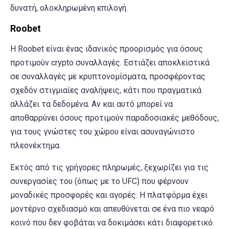
δυνατή, ολοκληρωμένη επιλογή.
Roobet
Η Roobet είναι ένας ιδανικός προορισμός για όσους
προτιμούν crypto συναλλαγές. Εστιάζει αποκλειστικά
σε συναλλαγές με κρυπτονομίσματα, προσφέροντας
σχεδόν στιγμιαίες αναλήψεις, κάτι που πραγματικά
αλλάζει τα δεδομένα. Αν και αυτό μπορεί να
αποθαρρύνει όσους προτιμούν παραδοσιακές μεθόδους,
για τους γνώστες του χώρου είναι ασυναγώνιστο
πλεονέκτημα.
Εκτός από τις γρήγορες πληρωμές, ξεχωρίζει για τις
συνεργασίες του (όπως με το UFC) που φέρνουν
μοναδικές προσφορές και αγορές. Η πλατφόρμα έχει
μοντέρνο σχεδιασμό και απευθύνεται σε ένα πιο νεαρό
κοινό που δεν φοβάται να δοκιμάσει κάτι διαφορετικό.