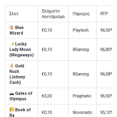
Ελάχιστο
Σλοτ
Πάροχος
RTP
ποντάρισμα
Blue
€0,10
Playtech
96,50%
Wizard
Lucky
Lady Moon
€0,10
BGaming
96,80%
(Megaways)
Gold
Rush
€0,10
BGaming
96,08%
(Johnny
Cash)
Gates of
€0,20
Pragmatic
96,50%
Olympus
Book of
€0,10
Novomatic
95,10%
Ra