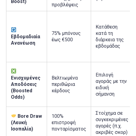
Boost)
προβλέψεις
Κατάθεση
75% μπόνους
κατά τη
Εβδομαδιαία
έως €500
διάρκεια της
Ανανέωση
εβδομάδας
Επιλογή
Ενισχυμένες
Βελτιωμένα
αγοράς με την
Αποδόσεις
περιθώρια
ειδική
(Boosted
κέρδους
σήμανση
Odds)
Στοίχημα σε
Bore Draw
100%
συγκεκριμένες
(Λευκή
επιστροφή
αγορές (π.χ.
Ισοπαλία)
πονταρίσματος
ακριβές σκορ)