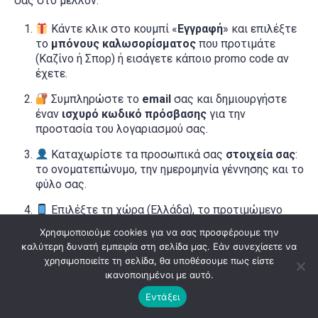
σας στο μέλλον.
Κάντε κλικ στο κουμπί «
Εγγραφή
» και επιλέξτε
το
μπόνους καλωσορίσματος
που προτιμάτε
(Καζίνο ή Σπορ) ή εισάγετε κάποιο promo code αν
έχετε.
Συμπληρώστε το
email
σας και δημιουργήστε
έναν
ισχυρό κωδικό πρόσβασης
για την
προστασία του λογαριασμού σας.
Καταχωρίστε τα προσωπικά σας
στοιχεία σας
:
το ονοματεπώνυμο, την ημερομηνία γέννησης και το
φύλο σας.
Επιλέξτε τη χώρα (Ελλάδα), το προτιμώμενο
νόμισμα (
euro
) και πληκτρολογήστε τον αριθμό του
Χρησιμοποιούμε cookies για να σας προσφέρουμε την
κινητού σας τηλεφώνου.
καλύτερη δυνατή εμπειρία στη σελίδα μας. Εάν συνεχίσετε να
χρησιμοποιείτε τη σελίδα, θα υποθέσουμε πως είστε
Δηλώστε την πλήρη
διεύθυνση κατοικία
ς σας,
ικανοποιημένοι με αυτό.
συμπεριλαμβανομένης της πόλης, της οδού και του
ταχυδρομικού κώδικα.
Εντάξει