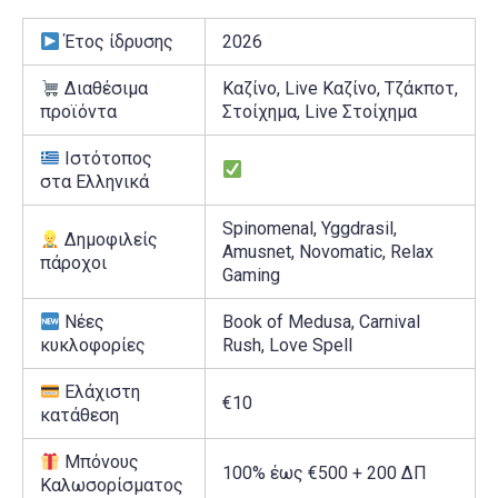
Έτος ίδρυσης
2026
Διαθέσιμα
Καζίνο, Live Καζίνο, Τζάκποτ,
προϊόντα
Στοίχημα, Live Στοίχημα
Ιστότοπος
στα Ελληνικά
Spinomenal, Yggdrasil,
Δημοφιλείς
Amusnet, Novomatic, Relax
πάροχοι
Gaming
Νέες
Book of Medusa, Carnival
κυκλοφορίες
Rush, Love Spell
Ελάχιστη
€10
κατάθεση
Μπόνους
100% έως €500 + 200 ΔΠ
Καλωσορίσματος