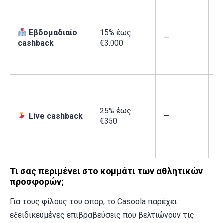
Τ
ε
Εβδομαδιαίο
15% έως
τ
—
cashback
€3.000
τ
(
τ
Ι
α
γ
25% έως
Live cashback
—
L
€350
α
σ
μ
Τι σας περιμένει στο κομμάτι των αθλητικών
προσφορών;
Για τους φίλους του σπορ, το Casoola παρέχει
εξειδικευμένες επιβραβεύσεις που βελτιώνουν τις