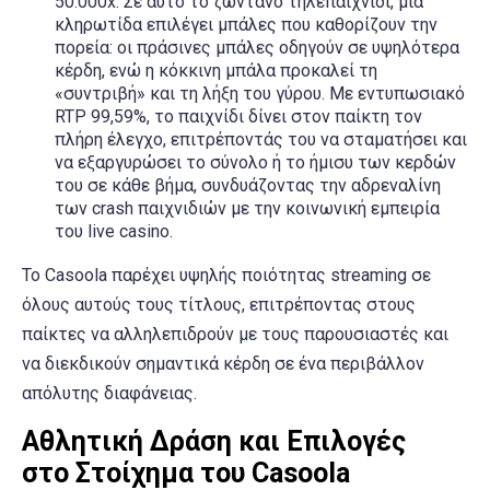
50.000x. Σε αυτό το ζωντανό τηλεπαιχνίδι, μια
κληρωτίδα επιλέγει μπάλες που καθορίζουν την
πορεία: οι πράσινες μπάλες οδηγούν σε υψηλότερα
κέρδη, ενώ η κόκκινη μπάλα προκαλεί τη
«συντριβή» και τη λήξη του γύρου. Με εντυπωσιακό
RTP 99,59%, το παιχνίδι δίνει στον παίκτη τον
πλήρη έλεγχο, επιτρέποντάς του να σταματήσει και
να εξαργυρώσει το σύνολο ή το ήμισυ των κερδών
του σε κάθε βήμα, συνδυάζοντας την αδρεναλίνη
των crash παιχνιδιών με την κοινωνική εμπειρία
του live casino.
Το Casoola παρέχει υψηλής ποιότητας streaming σε
όλους αυτούς τους τίτλους, επιτρέποντας στους
παίκτες να αλληλεπιδρούν με τους παρουσιαστές και
να διεκδικούν σημαντικά κέρδη σε ένα περιβάλλον
απόλυτης διαφάνειας.
Αθλητική Δράση και Επιλογές
στο Στοίχημα του Casoola