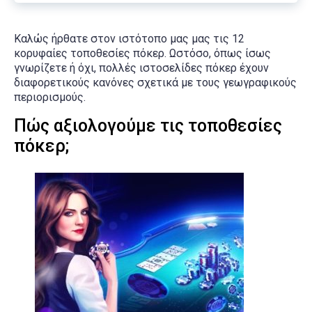
Καλώς ήρθατε στον ιστότοπο μας μας τις 12
κορυφαίες τοποθεσίες πόκερ. Ωστόσο, όπως ίσως
γνωρίζετε ή όχι, πολλές ιστοσελίδες πόκερ έχουν
διαφορετικούς κανόνες σχετικά με τους γεωγραφικούς
περιορισμούς.
Πώς αξιολογούμε τις τοποθεσίες
πόκερ;