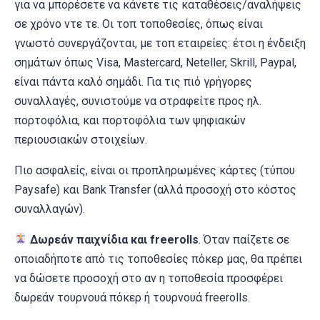
για να μπορέσετε να κάνετε τις καταθέσεις/αναλήψεις
σε χρόνο ντε τε. Οι τοπ τοποθεσίες, όπως είναι
γνωστό συνεργάζονται, με τοπ εταιρείες: έτσι η ένδειξη
σημάτων όπως Visa, Mastercard, Neteller, Skrill, Paypal,
είναι πάντα καλό σημάδι. Για τις πιό γρήγορες
συναλλαγές, συνιστούμε να στραφείτε προς ηλ.
πορτοφόλια, και πορτοφόλια των ψηφιακών
περιουσιακών στοιχείων.
Πιο ασφαλείς, είναι οι προπληρωμένες κάρτες (τύπου
Paysafe) και Bank Transfer (αλλά προσοχή στο κόστος
συναλλαγών).
Δωρεάν παιχνίδια και freerolls
. Όταν παίζετε σε
οποιαδήποτε από τις τοποθεσίες πόκερ μας, θα πρέπει
να δώσετε προσοχή στο αν η τοποθεσία προσφέρει
δωρεάν τουρνουά πόκερ ή τουρνουά freerolls.