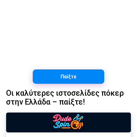
Παίξτε
Οι καλύτερες ιστοσελίδες πόκερ
στην Ελλάδα – παίξτε!