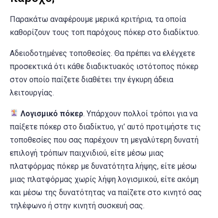
Παρακάτω αναφέρουμε μερικά κριτήρια, τα οποία
καθορίζουν τους τοπ παρόχους πόκερ στο διαδίκτυο.
Αδειοδοτημένες τοποθεσίες. Θα πρέπει να ελέγχετε
προσεκτικά ότι κάθε διαδικτυακός ιστότοπος πόκερ
στον οποίο παίζετε διαθέτει την έγκυρη άδεια
λειτουργίας.
Λογισμικό πόκερ
. Υπάρχουν πολλοί τρόποι για να
παίξετε πόκερ στο διαδίκτυο, γι’ αυτό προτιμήστε τις
τοποθεσίες που σας παρέχουν τη μεγαλύτερη δυνατή
επιλογή τρόπων παιχνιδιού, είτε μέσω μιας
πλατφόρμας πόκερ με δυνατότητα λήψης, είτε μέσω
μιας πλατφόρμας χωρίς λήψη λογισμικού, είτε ακόμη
και μέσω της δυνατότητας να παίζετε στο κινητό σας
τηλέφωνο ή στην κινητή συσκευή σας.