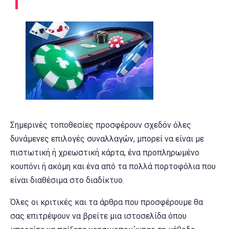
Σημερινές τοποθεσίες προσφέρουν σχεδόν όλες
δυνάμενες επιλογές συναλλαγών, μπορεί να είναι με
πιστωτική ή χρεωστική κάρτα, ένα προπληρωμένο
κουπόνι ή ακόμη και ένα από τα πολλά πορτοφόλια που
είναι διαθέσιμα στο διαδίκτυο.
Όλες οι κριτικές και τα άρθρα που προσφέρουμε θα
σας επιτρέψουν να βρείτε μια ιστοσελίδα όπου