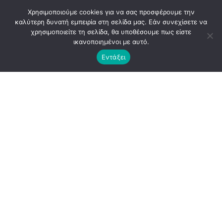
Χρησιμοποιούμε cookies για να σας προσφέρουμε την
καλύτερη δυνατή εμπειρία στη σελίδα μας. Εάν συνεχίσετε να
χρησιμοποιείτε τη σελίδα, θα υποθέσουμε πως είστε
ικανοποιημένοι με αυτό.
Εντάξει
Σχετικά με τον ιστότοπο
Απορρήτου
Επικοινωνία
Οδηγοί
Μέθοδοι πληρωμής
Στρατηγικές Ξυστό
PaySafeCard
στρατηγικές βίντεο πόκερ
Neteller
μπίνγκο στρατηγικές
Skrill
στρατηγική στο blackjack
Visa
στρατηγική μπακαρά
Mastercard
Σημαντικά λάθη των παικτών στο
Crypto
μπλάκτζακ