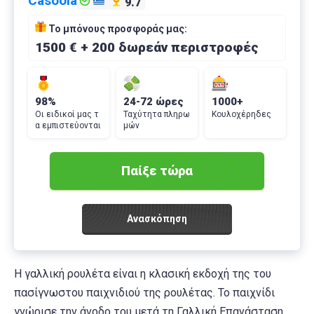
Casoola
9.7
Το μπόνους προσφοράς μας:
1500 € + 200 δωρεάν περιστροφές
98%
24-72 ώρες
1000+
Οι ειδικοί μας τ
Ταχύτητα πληρω
Κουλοχέρηδες
α εμπιστεύονται
μών
Παίξε τώρα
Ανασκόπηση
Η γαλλική ρουλέτα είναι η κλασική εκδοχή της του
πασίγνωστου παιχνιδιού της ρουλέτας. Το παιχνίδι
γνώρισε την άνοδο του μετά τη Γαλλική Επανάσταση