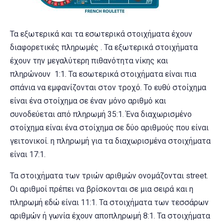
Τα εξωτερικά και τα εσωτερικά στοιχήματα έχουν
διαφορετικές πληρωμές . Τα εξωτερικά στοιχήματα
έχουν την μεγαλύτερη πιθανότητα νίκης και
πληρώνουν 1:1. Τα εσωτερικά στοιχήματα είναι πια
σπάνια να εμφανίζονται στον τροχό. Το ευθύ στοίχημα
είναι ένα στοίχημα σε έναν μόνο αριθμό και
συνοδεύεται από πληρωμή 35:1. Ένα διαχωρισμένο
στοίχημα είναι ένα στοίχημα σε δύο αριθμούς που είναι
γειτονικοί. η πληρωμή για τα διαχωρισμένα στοιχήματα
είναι 17:1.
Τα στοιχήματα των τριών αριθμών ονομάζονται street.
Οι αριθμοί πρέπει να βρίσκονται σε μια σειρά και η
πληρωμή εδώ είναι 11:1. Τα στοιχήματα των τεσσάρων
αριθμών ή γωνία έχουν αποπληρωμή 8:1. Τα στοιχήματα