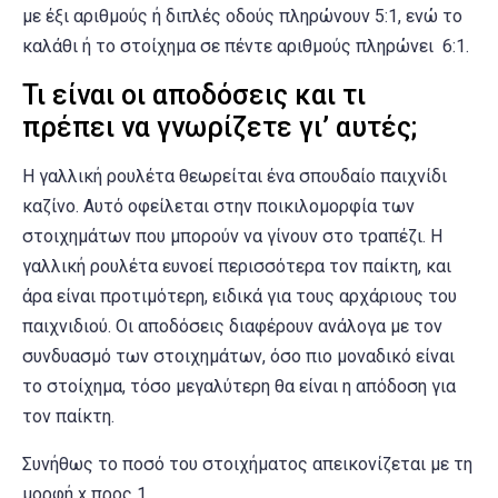
με έξι αριθμούς ή διπλές οδούς πληρώνουν 5:1, ενώ το
καλάθι ή το στοίχημα σε πέντε αριθμούς πληρώνει 6:1.
Τι είναι οι αποδόσεις και τι
πρέπει να γνωρίζετε γι’ αυτές;
Η γαλλική ρουλέτα θεωρείται ένα σπουδαίο παιχνίδι
καζίνο. Αυτό οφείλεται στην ποικιλομορφία των
στοιχημάτων που μπορούν να γίνουν στο τραπέζι. Η
γαλλική ρουλέτα ευνοεί περισσότερα τον παίκτη, και
άρα είναι προτιμότερη, ειδικά για τους αρχάριους του
παιχνιδιού. Οι αποδόσεις διαφέρουν ανάλογα με τον
συνδυασμό των στοιχημάτων, όσο πιο μοναδικό είναι
το στοίχημα, τόσο μεγαλύτερη θα είναι η απόδοση για
τον παίκτη.
Συνήθως το ποσό του στοιχήματος απεικονίζεται με τη
μορφή x προς 1.