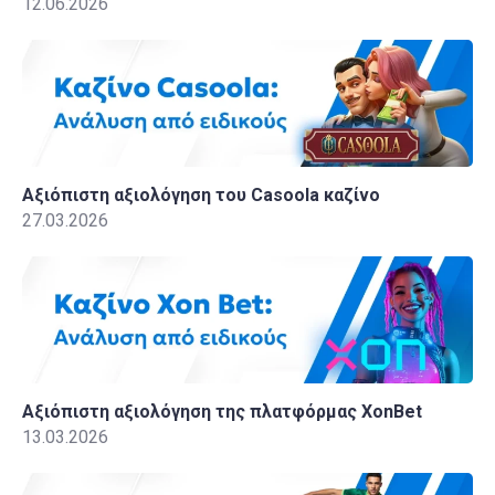
12.06.2026
Αξιόπιστη αξιολόγηση του Casoola καζίνο
27.03.2026
Αξιόπιστη αξιολόγηση της πλατφόρμας XonBet
13.03.2026