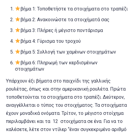
βήμα 1: Τοποθετήστε τα στοιχήματα στο τραπέζι
βήμα 2: Ανακοινώστε τα στοιχήματά σας
βήμα 3: Πλήρες ή μέγιστο ποντάρισμα
βήμα 4: Γύρισμα του τροχού
βήμα 5: Συλλογή των χαμένων στοιχημάτων
βήμα 6: Πληρωμή των κερδισμένων
στοιχημάτων
Υπάρχουν έξι βήματα στο παιχνίδι της γαλλικής
ρουλέτας, όπως και στην αμερικανική ρουλέτα. Πρώτα
τοποθετούνται τα στοιχήματα στο τραπέζι. Δεύτερον,
αναγγέλλεται ο τύπος του στοιχήματος. Τα στοιχήματα
έχουν μοναδικά ονόματα. Τρίτον, το μέγιστο στοίχημα
περιλαμβάνει και τα 12 στοιχήματα σε ένα. Για να το
καλέσετε, λέτε στον ντίλερ “έναν συγκεκριμένο αριθμό