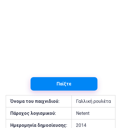
Παίξτε
Όνομα του παιχνιδιού:
Γαλλική ρουλέτα
Πάροχος λογισμικού:
Netent
Ημερομηνία δημοσίευσης:
2014