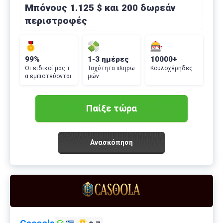
Μπόνους 1.125 $ και 200 δωρεάν
περιστροφές
99%
1-3 ημέρες
10000+
Οι ειδικοί μας τ
Ταχύτητα πληρω
Κουλοχέρηδες
α εμπιστεύονται
μών
Παίξε τώρα
Ανασκόπηση