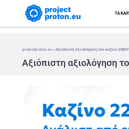
ΤΑ ΚΑΛ
projectproton.eu
»
Αξιόπιστη αξιολόγηση του καζίνο 22BET
Αξιόπιστη αξιολόγηση το