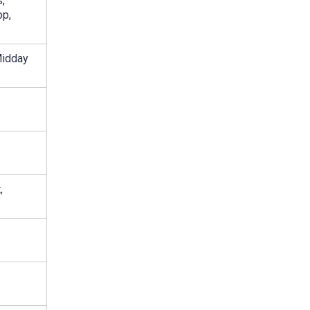
,
op,
Midday
,