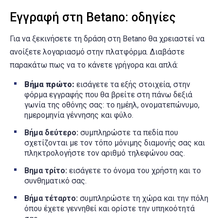
Εγγραφή στη Betano: οδηγίες
Για να ξεκινήσετε τη δράση στη Betano θα χρειαστεί να
ανοίξετε λογαριασμό στην πλατφόρμα. Διαβάστε
παρακάτω πως να το κάνετε γρήγορα και απλά:
Βήμα πρώτο:
εισάγετε τα εξής στοιχεία, στην
φόρμα εγγραφής που θα βρείτε στη πάνω δεξιά
γωνία της οθόνης σας: το ημέηλ, ονοματεπώνυμο,
ημερομηνία γέννησης και φύλο.
Βήμα δεύτερο:
συμπληρώστε τα πεδία που
σχετίζονται με τον τόπο μόνιμης διαμονής σας και
πληκτρολογήστε τον αριθμό τηλεφώνου σας.
Βημα τρίτο:
εισάγετε το όνομα του χρήστη και το
συνθηματικό σας.
Βήμα τέταρτο:
συμπληρώστε τη χώρα και την πόλη
όπου έχετε γεννηθεί και ορίστε την υπηκοότητά