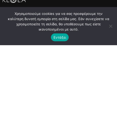
Χρησιμοποιούμε cookies για να σας προσφέρουμε την
καλύτερη δυνατή εμπειρία στη σελίδα μας. Εάν συνεχίσετε να
χρησιμοποιείτε τη σελίδα, θα υποθέσουμε πως είστε
ικανοποιημένοι με αυτό.
Εντάξει
Σχετικά με τον ιστότοπο
Απορρήτου
Επικοινωνία
Οδηγοί
Μέθοδοι πληρωμής
Στρατηγικές Ξυστό
PaySafeCard
στρατηγικές βίντεο πόκερ
Neteller
μπίνγκο στρατηγικές
Skrill
στρατηγική στο blackjack
Visa
στρατηγική μπακαρά
Mastercard
Σημαντικά λάθη των παικτών στο
Crypto