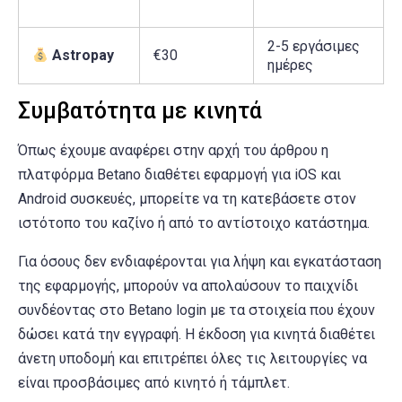
2-5 εργάσιμες
Astropay
€30
ημέρες
Συμβατότητα με κινητά
Όπως έχουμε αναφέρει στην αρχή του άρθρου η
πλατφόρμα Betano διαθέτει εφαρμογή για iOS και
Android συσκευές, μπορείτε να τη κατεβάσετε στον
ιστότοπο του καζίνο ή από το αντίστοιχο κατάστημα.
Για όσους δεν ενδιαφέρονται για λήψη και εγκατάσταση
της εφαρμογής, μπορούν να απολαύσουν το παιχνίδι
συνδέοντας στο Betano login με τα στοιχεία που έχουν
δώσει κατά την εγγραφή. Η έκδοση για κινητά διαθέτει
άνετη υποδομή και επιτρέπει όλες τις λειτουργίες να
είναι προσβάσιμες από κινητό ή τάμπλετ.