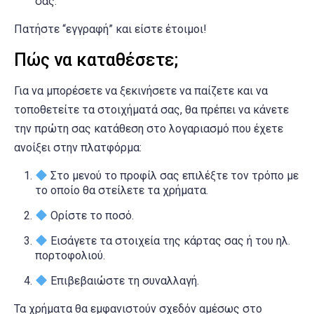
σας.
Πατήστε “εγγραφή” και είστε έτοιμοι!
Πώς να καταθέσετε;
Για να μπορέσετε να ξεκινήσετε να παίζετε και να
τοποθετείτε τα στοιχήματά σας, θα πρέπει να κάνετε
την πρώτη σας κατάθεση στο λογαριασμό που έχετε
ανοίξει στην πλατφόρμα:
Στο μενού το προφίλ σας επιλέξτε τον τρόπο με
το οποίο θα στείλετε τα χρήματα.
Ορίστε το ποσό.
Εισάγετε τα στοιχεία της κάρτας σας ή του ηλ.
πορτοφολιού.
Επιβεβαιώστε τη συναλλαγή.
Τα χρήματα θα εμφανιστούν σχεδόν αμέσως στο