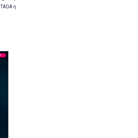
ITADA η