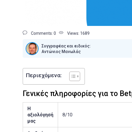
Comments: 0
Views: 1689
Συγγραφέας και ειδικός:
Αντώνιος Μανωλάς
Περιεχόμενα:
Γενικές πληροφορίες για το Bet
Η
αξιολόγησή
8/10
μας