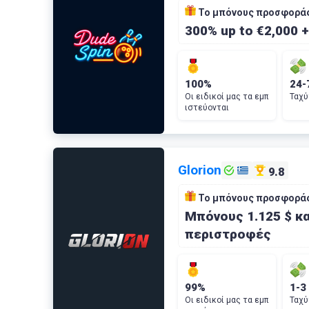
Το μπόνους προσφοράς
300% up to €2,000 
100%
24-
Οι ειδικοί μας τα εμπ
Ταχύ
ιστεύονται
Glorion
9.8
Το μπόνους προσφοράς
Μπόνους 1.125 $ κ
περιστροφές
99%
1-3
Οι ειδικοί μας τα εμπ
Ταχύ