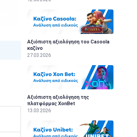
Αξιόπιστη αξιολόγηση του Casoola
καζίνο
27.03.2026
Αξιόπιστη αξιολόγηση της
πλατφόρμας XonBet
13.03.2026