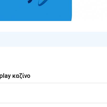
play καζίνο