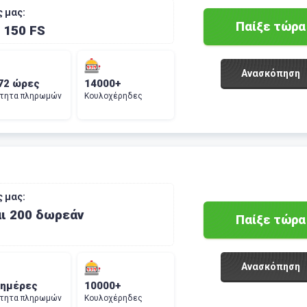
 μας:
Παίξε τώρα
+ 150 FS
Ανασκόπηση
72 ώρες
14000+
τητα πληρωμών
Κουλοχέρηδες
 μας:
αι 200 δωρεάν
Παίξε τώρα
Ανασκόπηση
 ημέρες
10000+
τητα πληρωμών
Κουλοχέρηδες