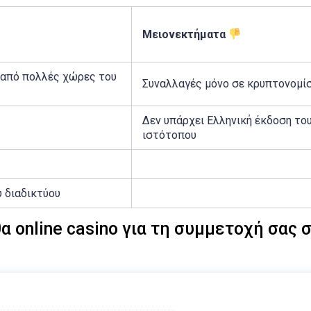
Μειονεκτήματα
ς από πολλές χώρες του
Συναλλαγές μόνο σε κρυπτονομί
Δεν υπάρχει Ελληνική έκδοση το
ιστότοπου
υ διαδικτύου
α online casino για τη συμμετοχή σας 