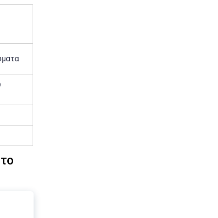
σματα
υ
στο