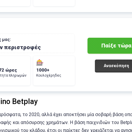
 μας:
Παίξε τώρα
άν περιστροφές
Ανασκόπηση
72 ώρες
1000+
τητα πληρωμών
Κουλοχέρηδες
ino Betplay
 πρόσφατα, το 2020, αλλά έχει αποκτήσει μία σοβαρή βάση οπ
αφής και απόσυρσης χρημάτων. Η βάση παιχνιδιών του Betpl
σμικού του κλάδου, έτσι οι παίκτες δεν χρειάζεται να ανησ