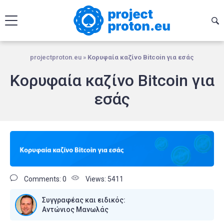
projectproton.eu
»
Κορυφαία καζίνο Bitcoin για εσάς
Κορυφαία καζίνο Bitcoin για
εσάς
Comments: 0
Views: 5411
Συγγραφέας και ειδικός:
Αντώνιος Μανωλάς