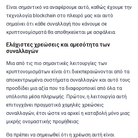
Είναι σημαντικό να αναφέρουμε αυτό, καθώς έχουμε την
τεχνολογία blockchain στο πλευρό μας και αυτό
σημαίνει ότι κάθε συναλλαγή που κάνουμε σε
κρυπτονομίσματά θα αποθηκεύεται με ασφάλεια.
Ελάχιστες χρεώσεις και αμεσότητα των
συναλλαγών
Μια από τις πιο σημαντικές λειτουργίες των
κρυπτονομισμάτων είναι ότι διεκπεραιώνονται από τα
αποκεντρωμένα συστήματα συναλλαγών και αυτό τους
προσδίδει μια αξία που τα διαφοροποιεί από όλα τα
υπόλοιπα μέσα πληρωμής. Πρώτον, η λειτουργία αυτή
επιτυγχάνει πραγματικά χαμηλές χρεώσεις
συναλλαγών, έτσι ώστε να αρκεί η καταβολή μόνο μιας
μικρής ονομαστικής προμήθειας.
Θα πρέπει να σημειωθεί ότι η χρέωση αυτή είναι