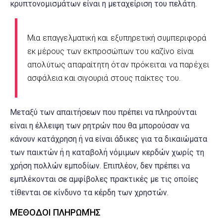
κρυπτονομισμάτων είναι η μεταχείριση του πελάτη.
Μια επαγγελματική και εξυπηρετική συμπεριφορά
εκ μέρους των εκπροσώπων του καζίνο είναι
απολύτως απαραίτητη όταν πρόκειται να παρέχει
ασφάλεια και σιγουριά στους παίκτες του.
Μεταξύ των απαιτήσεων που πρέπει να πληρούνται
είναι η έλλειψη των ρητρών που θα μπορούσαν να
κάνουν κατάχρηση ή να είναι άδικες για τα δικαιώματα
των παικτών ή η καταβολή νόμιμων κερδών χωρίς τη
χρήση πολλών εμποδίων. Επιπλέον, δεν πρέπει να
εμπλέκονται σε αμφίβολες πρακτικές με τις οποίες
τίθενται σε κίνδυνο τα κέρδη των χρηστών.
ΜΈΘΟΔΟΙ ΠΛΗΡΩΜΉΣ