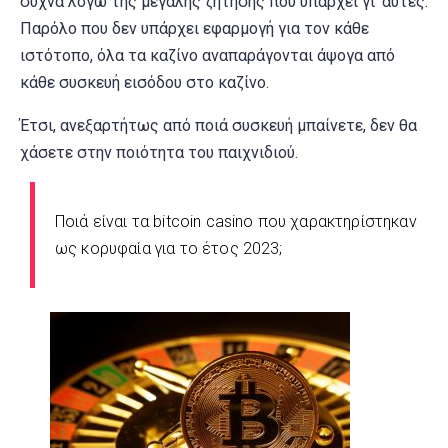
συχνά λόγω της μεγάλης ζήτησης που υπάρχει γι’ αυτές.
Παρόλο που δεν υπάρχει εφαρμογή για τον κάθε
ιστότοπο, όλα τα καζίνο αναπαράγονται άψογα από
κάθε συσκευή εισόδου στο καζίνο.
Έτσι, ανεξαρτήτως από ποιά συσκευή μπαίνετε, δεν θα
χάσετε στην ποιότητα του παιχνιδιού.
Ποιά είναι τα bitcoin casino που χαρακτηρίστηκαν
ως κορυφαία για το έτος 2023;