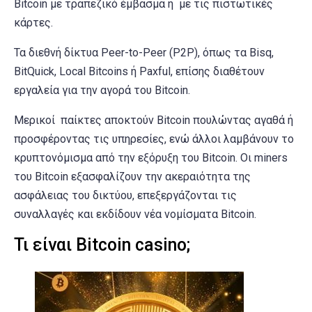
Bitcoin με τραπεζικό έμβασμα ή με τις πιστωτικές
κάρτες.
Τα διεθνή δίκτυα Peer-to-Peer (P2P), όπως τα Bisq,
BitQuick, Local Bitcoins ή Paxful, επίσης διαθέτουν
εργαλεία για την αγορά του Bitcoin.
Μερικοί παίκτες αποκτούν Bitcoin πουλώντας αγαθά ή
προσφέροντας τις υπηρεσίες, ενώ άλλοι λαμβάνουν το
κρυπτονόμισμα από την εξόρυξη του Bitcoin. Οι miners
του Bitcoin εξασφαλίζουν την ακεραιότητα της
ασφάλειας του δικτύου, επεξεργάζονται τις
συναλλαγές και εκδίδουν νέα νομίσματα Bitcoin.
Τι είναι Bitcoin casino;