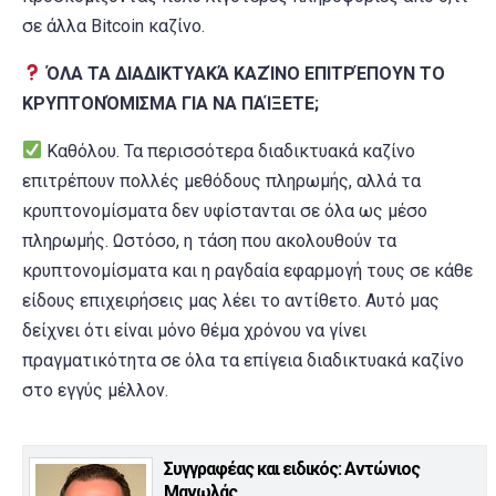
σε άλλα Bitcoin καζίνο.
ΌΛΑ ΤΑ ΔΙΑΔΙΚΤΥΑΚΆ ΚΑΖΊΝΟ ΕΠΙΤΡΈΠΟΥΝ ΤΟ
ΚΡΥΠΤΟΝΌΜΙΣΜΑ ΓΙΑ ΝΑ ΠΑΊΞΕΤΕ;
Καθόλου. Τα περισσότερα διαδικτυακά καζίνο
επιτρέπουν πολλές μεθόδους πληρωμής, αλλά τα
κρυπτονομίσματα δεν υφίστανται σε όλα ως μέσο
πληρωμής. Ωστόσο, η τάση που ακολουθούν τα
κρυπτονομίσματα και η ραγδαία εφαρμογή τους σε κάθε
είδους επιχειρήσεις μας λέει το αντίθετο. Αυτό μας
δείχνει ότι είναι μόνο θέμα χρόνου να γίνει
πραγματικότητα σε όλα τα επίγεια διαδικτυακά καζίνο
στο εγγύς μέλλον.
Συγγραφέας και ειδικός: Αντώνιος
Μανωλάς