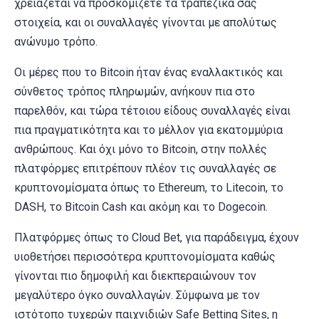
χρειάζεται να προσκομίζετε τα τραπεζικά σας
στοιχεία, και οι συναλλαγές γίνονται με απολύτως
ανώνυμο τρόπο.
Οι μέρες που το Bitcoin ήταν ένας εναλλακτικός και
σύνθετος τρόπος πληρωμών, ανήκουν πια στο
παρελθόν, και τώρα τέτοιου είδους συναλλαγές είναι
πια πραγματικότητα και το μέλλον για εκατομμύρια
ανθρώπους. Και όχι μόνο το Bitcoin, στην πολλές
πλατφόρμες επιτρέπουν πλέον τις συναλλαγές σε
κρυπτονομίσματα όπως το Ethereum, το Litecoin, το
DASH, το Bitcoin Cash και ακόμη και το Dogecoin.
Πλατφόρμες όπως το Cloud Bet, για παράδειγμα, έχουν
υιοθετήσει περισσότερα κρυπτονομίσματα καθώς
γίνονται πιο δημοφιλή και διεκπεραιώνουν τον
μεγαλύτερο όγκο συναλλαγών. Σύμφωνα με τον
ιστότοπο τυχερών παιχνιδιών Safe Betting Sites, η