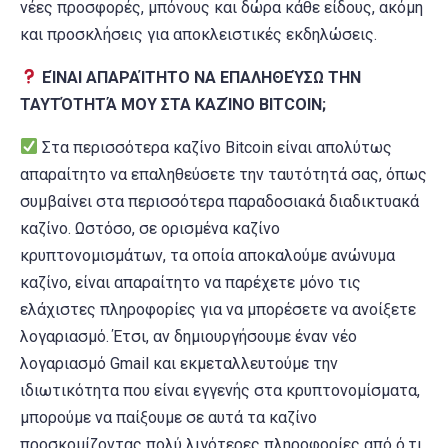
νέες προσφορές, μπόνους και δώρα κάθε είδους, ακόμη
και προσκλήσεις για αποκλειστικές εκδηλώσεις.
ΕΊΝΑΙ ΑΠΑΡΑΊΤΗΤΟ ΝΑ ΕΠΑΛΗΘΕΎΣΩ ΤΗΝ
ΤΑΥΤΌΤΗΤΆ ΜΟΥ ΣΤΑ ΚΑΖΊΝΟ BITCOIN;
Στα περισσότερα καζίνο Bitcoin είναι απολύτως
απαραίτητο να επαληθεύσετε την ταυτότητά σας, όπως
συμβαίνει στα περισσότερα παραδοσιακά διαδικτυακά
καζίνο. Ωστόσο, σε ορισμένα καζίνο
κρυπτονομισμάτων, τα οποία αποκαλούμε ανώνυμα
καζίνο, είναι απαραίτητο να παρέχετε μόνο τις
ελάχιστες πληροφορίες για να μπορέσετε να ανοίξετε
λογαριασμό. Έτσι, αν δημιουργήσουμε έναν νέο
λογαριασμό Gmail και εκμεταλλευτούμε την
ιδιωτικότητα που είναι εγγενής στα κρυπτονομίσματα,
μπορούμε να παίξουμε σε αυτά τα καζίνο
προσκομίζοντας πολύ λιγότερες πληροφορίες από ό,τι