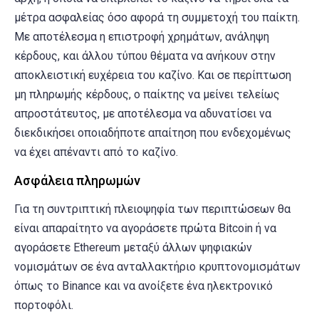
μέτρα ασφαλείας όσο αφορά τη συμμετοχή του παίκτη.
Με αποτέλεσμα η επιστροφή χρημάτων, ανάληψη
κέρδους, και άλλου τύπου θέματα να ανήκουν στην
αποκλειστική ευχέρεια του καζίνο. Και σε περίπτωση
μη πληρωμής κέρδους, ο παίκτης να μείνει τελείως
απροστάτευτος, με αποτέλεσμα να αδυνατίσει να
διεκδικήσει οποιαδήποτε απαίτηση που ενδεχομένως
να έχει απέναντι από το καζίνο.
Ασφάλεια πληρωμών
Για τη συντριπτική πλειοψηφία των περιπτώσεων θα
είναι απαραίτητο να αγοράσετε πρώτα Bitcoin ή να
αγοράσετε Ethereum μεταξύ άλλων ψηφιακών
νομισμάτων σε ένα ανταλλακτήριο κρυπτονομισμάτων
όπως το Binance και να ανοίξετε ένα ηλεκτρονικό
πορτοφόλι.