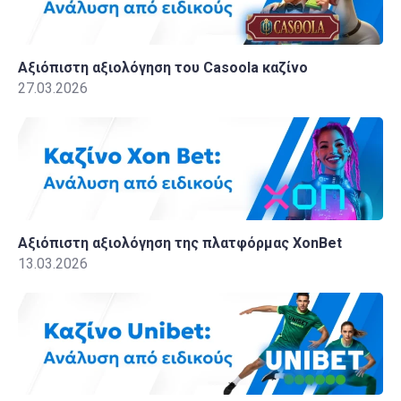
Αξιόπιστη αξιολόγηση του Casoola καζίνο
27.03.2026
Αξιόπιστη αξιολόγηση της πλατφόρμας XonBet
13.03.2026