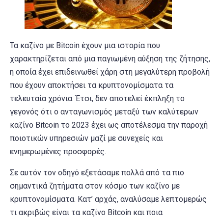
Τα καζίνο με Bitcoin έχουν μια ιστορία που
χαρακτηρίζεται από μια παγιωμένη αύξηση της ζήτησης,
η οποία έχει επιδεινωθεί χάρη στη μεγαλύτερη προβολή
που έχουν αποκτήσει τα κρυπτονομίσματα τα
τελευταία χρόνια. Έτσι, δεν αποτελεί έκπληξη το
γεγονός ότι ο ανταγωνισμός μεταξύ των καλύτερων
καζίνο Bitcoin το 2023 έχει ως αποτέλεσμα την παροχή
ποιοτικών υπηρεσιών μαζί με συνεχείς και
ενημερωμένες προσφορές.
Σε αυτόν τον οδηγό εξετάσαμε πολλά από τα πιο
σημαντικά ζητήματα στον κόσμο των καζίνο με
κρυπτονομίσματα. Κατ’ αρχάς, αναλύσαμε λεπτομερώς
τι ακριβώς είναι τα καζίνο Bitcoin και ποια