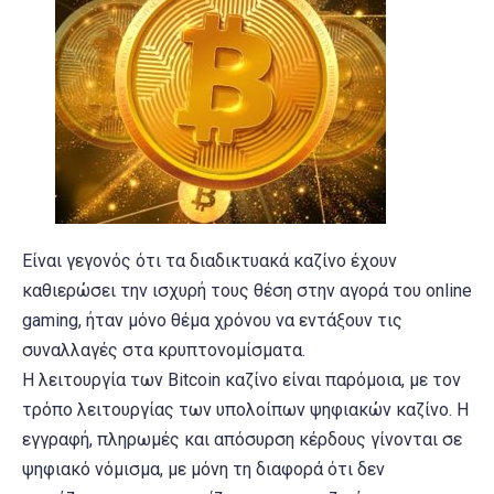
Είναι γεγονός ότι τα διαδικτυακά καζίνο έχουν
καθιερώσει την ισχυρή τους θέση στην αγορά του online
gaming, ήταν μόνο θέμα χρόνου να εντάξουν τις
συναλλαγές στα κρυπτονομίσματα.
Η λειτουργία των Bitcoin καζίνο είναι παρόμοια, με τον
τρόπο λειτουργίας των υπολοίπων ψηφιακών καζίνο. Η
εγγραφή, πληρωμές και απόσυρση κέρδους γίνονται σε
ψηφιακό νόμισμα, με μόνη τη διαφορά ότι δεν