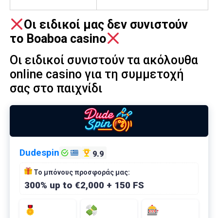
Οι ειδικοί μας δεν συνιστούν
το Boaboa casino
Οι ειδικοί συνιστούν τα ακόλουθα
online casino για τη συμμετοχή
σας στο παιχνίδι
Dudespin
9.9
Το μπόνους προσφοράς μας:
300% up to €2,000 + 150 FS