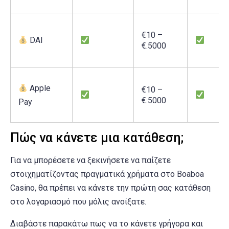
€10 –
DAI
€.5000
Apple
€10 –
€.5000
Pay
Πώς να κάνετε μια κατάθεση;
Για να μπορέσετε να ξεκινήσετε να παίζετε
στοιχηματίζοντας πραγματικά χρήματα στο Boaboa
Casino, θα πρέπει να κάνετε την πρώτη σας κατάθεση
στο λογαριασμό που μόλις ανοίξατε.
Διαβάστε παρακάτω πως να το κάνετε γρήγορα και