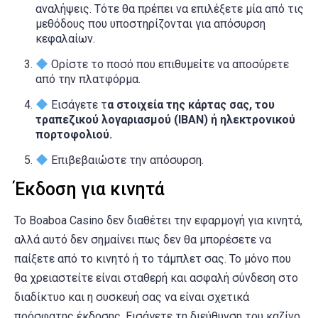
αναλήψεις. Τότε θα πρέπει να επιλέξετε μία από τις
μεθόδους που υποστηρίζονται για απόσυρση
κεφαλαίων.
Ορίστε το ποσό που επιθυμείτε να αποσύρετε
από την πλατφόρμα.
Εισάγετε τ
α στοιχεία της κάρτας σας, του
τραπεζικού λογαριασμού (IBAN) ή ηλεκτρονικού
πορτοφολιού.
Επιβεβαιώστε την απόσυρση.
Έκδοση για κινητά
Το Boaboa Casino δεν διαθέτει την εφαρμογή για κινητά,
αλλά αυτό δεν σημαίνει πως δεν θα μπορέσετε να
παίξετε από το κινητό ή το τάμπλετ σας. Το μόνο που
θα χρειαστείτε είναι σταθερή και ασφαλή σύνδεση στο
διαδίκτυο και η συσκευή σας να είναι σχετικά
πρόσφατης έκδοσης. Εισάγετε τη διεύθυνση του καζίνο