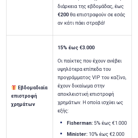
διάρκεια της εβδομάδας, έως
€200
θα επιστραφούν σε εσάς
αν κάτι πάει στραβά!
15% έως €3.000
Οι παίκτες που έχουν ανέβει
υψηλότερα επίπεδα του
προγράμματος VIP του καζίνο,
έχουν δικαίωμα στην
Εβδομαδιαία
αποκλειστική επιστροφή
επιστροφή
χρημάτων. Η οποία ισχύει ως
χρημάτων
εξής:
Fisherman:
5% έως €1.000
Minister:
10% έως €2.000