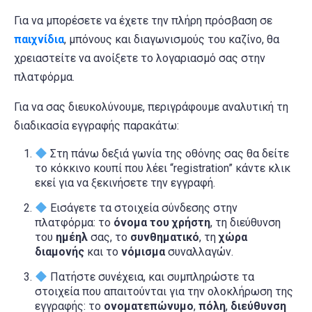
Για να μπορέσετε να έχετε την πλήρη πρόσβαση σε
παιχνίδια
, μπόνους και διαγωνισμούς του καζίνο, θα
χρειαστείτε να ανοίξετε το λογαριασμό σας στην
πλατφόρμα.
Για να σας διευκολύνουμε, περιγράφουμε αναλυτική τη
διαδικασία εγγραφής παρακάτω:
Στη πάνω δεξιά γωνία της οθόνης σας θα δείτε
το κόκκινο κουπί που λέει “registration” κάντε κλικ
εκεί για να ξεκινήσετε την εγγραφή.
Εισάγετε τα στοιχεία σύνδεσης στην
πλατφόρμα: το
όνομα του χρήστη
, τη διεύθυνση
του
ημέηλ
σας, το
συνθηματικό
, τη
χώρα
διαμονής
και το
νόμισμα
συναλλαγών.
Πατήστε συνέχεια, και συμπληρώστε τα
στοιχεία που απαιτούνται για την ολοκλήρωση της
εγγραφής: το
ονοματεπώνυμο
,
πόλη
,
διεύθυνση