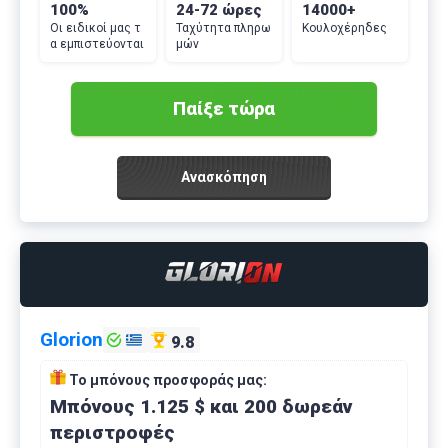
100%
24-72 ώρες
14000+
Οι ειδικοί μας τ
Ταχύτητα πληρω
Κουλοχέρηδες
α εμπιστεύονται
μών
Παίξε τώρα
Ανασκόπηση
Glorion
9.8
Το μπόνους προσφοράς μας:
Μπόνους 1.125 $ και 200 δωρεάν
περιστροφές