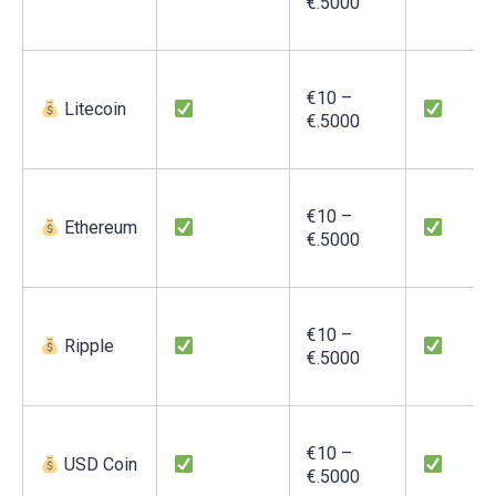
€.5000
€10 –
Litecoin
€.5000
€10 –
Ethereum
€.5000
€10 –
Ripple
€.5000
€10 –
USD Coin
€.5000