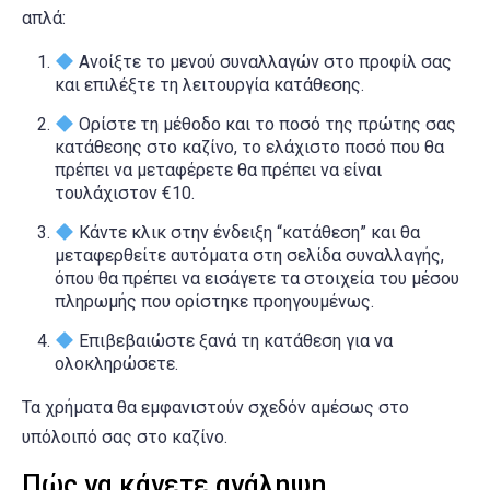
απλά:
Ανοίξτε το μενού συναλλαγών στο προφίλ σας
και επιλέξτε τη λειτουργία κατάθεσης.
Ορίστε τη μέθοδο και το ποσό της πρώτης σας
κατάθεσης στο καζίνο, το ελάχιστο ποσό που θα
πρέπει να μεταφέρετε θα πρέπει να είναι
τουλάχιστον €10.
Κάντε κλικ στην ένδειξη “κατάθεση” και θα
μεταφερθείτε αυτόματα στη σελίδα συναλλαγής,
όπου θα πρέπει να εισάγετε τα στοιχεία του μέσου
πληρωμής που ορίστηκε προηγουμένως.
Επιβεβαιώστε ξανά τη κατάθεση για να
ολοκληρώσετε.
Τα χρήματα θα εμφανιστούν σχεδόν αμέσως στο
υπόλοιπό σας στο καζίνο.
Πώς να κάνετε ανάληψη