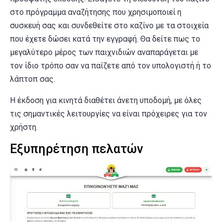
στο πρόγραμμα αναζήτησης που χρησιμοποιεί η
συσκευή σας και συνδεθείτε στο καζίνο με τα στοιχεία
που έχετε δώσει κατά την εγγραφή. Θα δείτε πως το
μεγαλύτερο μέρος των παιχνιδιών αναπαράγεται με
τον ίδιο τρόπο σαν να παίζετε από τον υπολογιστή ή το
λάπτοπ σας.
Η έκδοση για κινητά διαθέτει άνετη υποδομή, με όλες
τις σημαντικές λειτουργίες να είναι πρόχειρες για τον
χρήστη.
Εξυπηρέτηση πελατών