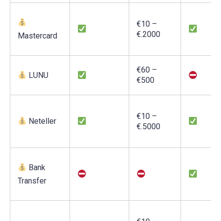
€10 –
€.2000
Mastercard
€60 –
LUNU
€500
€10 –
Neteller
€.5000
Bank
Transfer