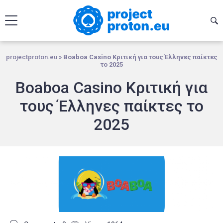
projectproton.eu
»
Boaboa Casino Κριτική για τους Έλληνες παίκτες
το 2025
Boaboa Casino Κριτική για
τους Έλληνες παίκτες το
2025