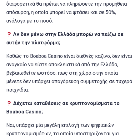
διαφορετικά θα πρέπει να πληρώσετε την προμήθεια
απόσυρση, η οποία μπορεί να φτάσει και σε 50%,
ανάλογα με το ποσό.
Αν δεν μένω στην Ελλάδα μπορώ να παίξω σε
αυτήν την πλατφόρμα;
Καθώς το Boaboa Casino είναι διεθνές καζίνο, δεν είναι
αναγκαίο να είστε αποκλειστικά από την Ελλάδα,
βεβαιωθείτε ωστόσο, πως στη χώρα στην οποία
μένετε δεν υπάρχει απαγόρευση συμμετοχής σε τυχερά
παιχνίδια.
Δέχεται καταθέσεις σε κρυπτονομίσματα το
Boaboa Casino;
Ναι, υπάρχει μία μεγάλη επιλογή των ψηφιακών
κρυπτονομισμάτων, τα οποία υποστηρίζονται για