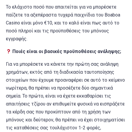
Το ελάχιστο ποσό που απαιτείται για να μπορέσετε
παίζετε τα αξεπέραστα τυχερά παιχνίδια του Boaboa
Casino είναι μόνο €10, και το καλό είναι πως αυτό το
ποσό πληροί και τις προϋποθέσεις του μπόνους
εγγραφής.
Ποιές είναι οι βασικές προϋποθέσεις ανάληψης;
Για να μπορέσετε να κάνετε την πρώτη σας ανάληψη
χρημάτων, εκτός από τη διαδικασία ταυτοποίησης
στοιχείων που έχουμε προαναφέρει σε αυτό το κείμενο
νωρίτερα, θα πρέπει να προσέξετε δύο σημαντικά
σημεία. Το πρώτο, είναι να έχετε εκκαθαρίσει τις
απαιτήσεις τζίρου αν επιθυμείτε φυσικά να εισπράξετε
τα κέρδη σας που προκύπτουν από τη χρήση των
μπόνους και δεύτερον, θα πρέπει να έχει στοιχηματίσει
τις καταθέσεις σας τουλάχιστον 1-2 φορές,