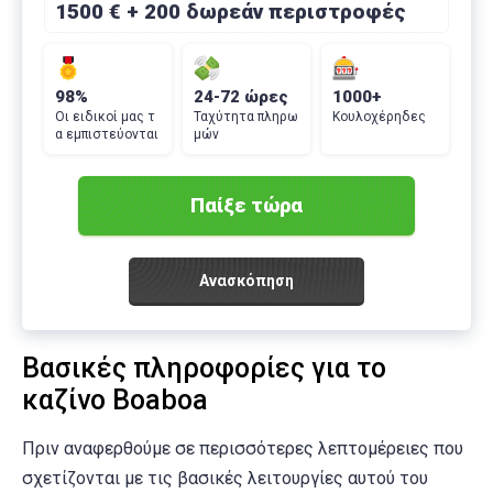
1500 € + 200 δωρεάν περιστροφές
98%
24-72 ώρες
1000+
Οι ειδικοί μας τ
Ταχύτητα πληρω
Κουλοχέρηδες
α εμπιστεύονται
μών
Παίξε τώρα
Ανασκόπηση
Βασικές πληροφορίες για το
καζίνο Boaboa
Πριν αναφερθούμε σε περισσότερες λεπτομέρειες που
σχετίζονται με τις βασικές λειτουργίες αυτού του