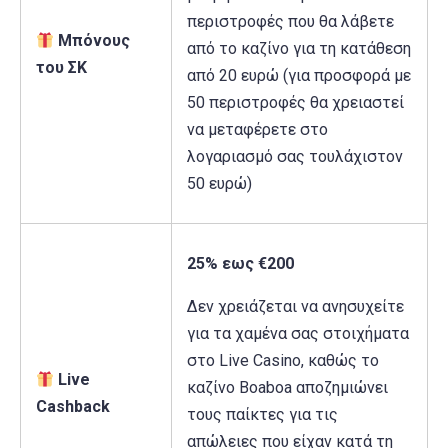
περιστροφές που θα λάβετε
Μπόνους
από το καζίνο για τη κατάθεση
του ΣΚ
από 20 ευρώ (για προσφορά με
50 περιστροφές θα χρειαστεί
να μεταφέρετε στο
λογαριασμό σας τουλάχιστον
50 ευρώ)
25% εως €200
Δεν χρειάζεται να ανησυχείτε
για τα χαμένα σας στοιχήματα
στο Live Casino, καθώς το
Live
καζίνο Boaboa αποζημιώνει
Cashback
τους παίκτες για τις
απώλειες που είχαν κατά τη