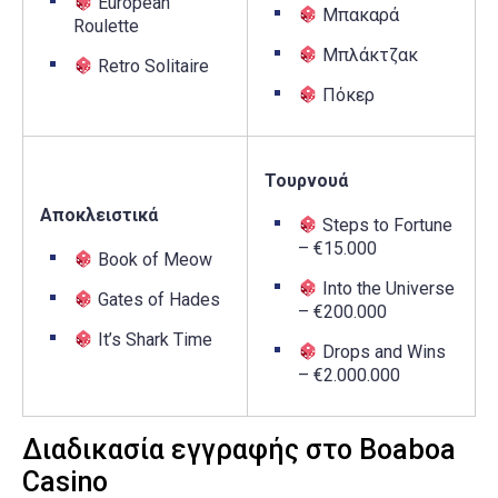
European
Μπακαρά
Roulette
Μπλάκτζακ
Retro Solitaire
Πόκερ
Τουρνουά
Αποκλειστικά
Steps to Fortune
– €15.000
Book of Meow
Into the Universe
Gates of Hades
– €200.000
It’s Shark Time
Drops and Wins
– €2.000.000
Διαδικασία εγγραφής στο Boaboa
Casino