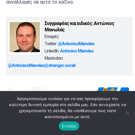
συναλλαγές σε αυτό το καζίνο.
Συγγραφέας και ειδικός: Αντώνιος
Μανωλάς
Επαφές:
Twitter:
@AntoniosManolas
LinkedIn:
Antonios Manolas
Mastodon:
@
AntoniosManolas@stranger.social
Χρησιμοποιούμε cookies για να σας προσφέρουμε την
καλύτερη δυνατή εμπειρία στη σελίδα μας. Εάν συνεχίσετε να
χρησιμοποιείτε τη σελίδα, θα υποθέσουμε πως είστε
ικανοποιημένοι με αυτό.
Εντάξει
Αξιόπιστη αξιoλόγηση του καζίνο Winhero