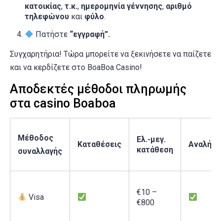
κατοικίας
,
τ.κ.
,
ημερομηνία γέννησης
,
αριθμό
τηλεφώνου
και
φύλο
.
Πατήστε
“εγγραφή”.
Συγχαρητήρια! Τώρα μπορείτε να ξεκινήσετε να παίζετε
και να κερδίζετε στο BoaBoa Casino!
Αποδεκτές μέθοδοι πληρωμής
στα casino Boaboa
Μέθοδος
Ελ.-μεγ.
Καταθέσεις
Αναλήψε
κατάθεση
συναλλαγής
€10 –
Visa
€800