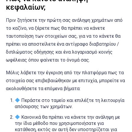
κεφαλαίων;
Πριν ζητήσετε την πρώτη σας ανάληψη χρημάτων από
το καζίνο, να ξέρετε πως θα πρέπει να κάνετε
ταυτοποίηση των στοιχείων σας, για να το κάνετε θα
πρέπει να αποστείλετε ένα αντίγραφο διαβατηρίου /
διπλώματος οδήγησης και ένα λογαριασμό κοινής
ωφέλειας όπου φαίνεται το όνομά σας.
Μόλις λάβετε την έγκριση από την πλατφόρμα πως τα
στοιχεία σας επιβεβαιώθηκαν με επιτυχία, μπορείτε να
ακολουθήσετε τα επόμενα βήματα:
Περάστε στο ταμείο και επιλέξτε τη λειτουργία
απόσυρσης των χρημάτων.
Κανονικά θα πρέπει να κάνετε την ανάληψη με
την ίδια μέθοδο που χρησιμοποιήσατε για
κατάθεση, εκτός αν αυτή δεν υποστηρίζεται για