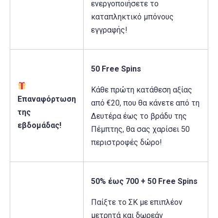
ενεργοποιήσετε το
καταπληκτικό μπόνους
εγγραφής!
50 Free Spins
Κάθε πρώτη κατάθεση αξίας
Επαναφόρτωση
από €20, που θα κάνετε από τη
της
Δευτέρα έως το βράδυ της
εβδομάδας!
Πέμπτης, θα σας χαρίσει 50
περιστροφές δώρο!
50% έως 700 + 50 Free Spins
Παίξτε το ΣΚ με επιπλέον
μετρητά και δωρεάν