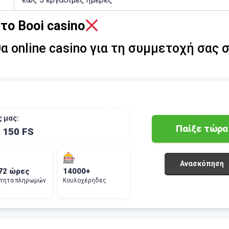
 το Booi casino
α online casino για τη συμμετοχή σας 
 μας:
Παίξε τώρα
+ 150 FS
Ανασκόπηση
72 ώρες
14000+
τητα πληρωμών
Κουλοχέρηδες