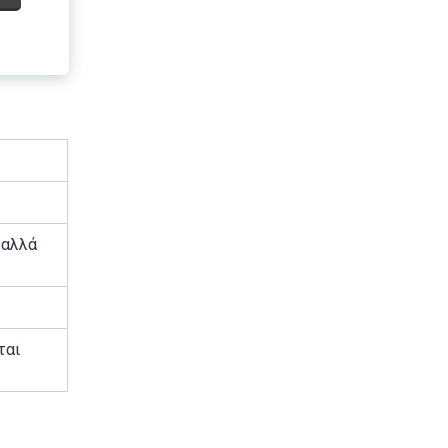
 αλλά
ται