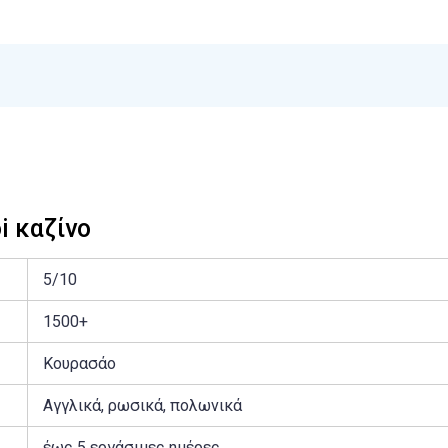
i καζίνο
5/10
1500+
Κουρασάο
Αγγλικά, ρωσικά, πολωνικά
έως 5 εργάσιμες ημέρες