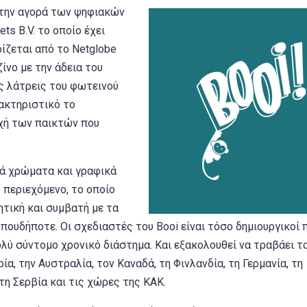
 στην αγορά των ψηφιακών
ets B.V. το οποίο έχει
ρίζεται από το Netglobe
ζίνο με την άδεια του
ς λάτρεις του φωτεινού
ρακτηριστικό το
οχή των παικτών που
νά χρώματα και γραφικά
το περιεχόμενο, το οποίο
θητική και συμβατή με τα
πουδήποτε. Οι σχεδιαστές του Booi είναι τόσο δημιουργικοί 
λύ σύντομο χρονικό διάστημα. Και εξακολουθεί να τραβάει τ
, την Αυστραλία, τον Καναδά, τη Φινλανδία, τη Γερμανία, τη
τη Σερβία και τις χώρες της ΚΑΚ.