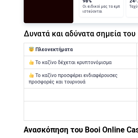
98%
24-
Οι ειδικοί μας τα εμπ
Ταχύ
ιστεύονται
Δυνατά και αδύνατα σημεία του 
Πλεονεκτήματα
Το καζίνο δέχεται κρυπτονόμισμα
Το καζίνο προσφέρει ενδιαφέρουσες
προσφορές και τουρνουά
Ανασκόπηση του Booi Online Ca