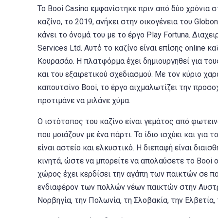
Το Booi Casino εμφανίστηκε πριν από δύο χρόνια
καζίνο, το 2019, ανήκει στην οικογένεια του Globon
κάνει το όνομά του με το έργο Play Fortuna. Διαχει
Services Ltd. Αυτό το καζίνο είναι επίσης online κα
Κουρασάο. Η πλατφόρμα έχει δημιουργηθεί για του
και του εξαιρετικού σχεδιασμού. Με τον κύριο χα
καπουτσίνο Booi, το έργο αιχμαλωτίζει την προσ
προτιμάνε να μιλάνε χύμα.
Ο ιστότοπος του καζίνο είναι γεμάτος από φωτει
που μοιάζουν με ένα πάρτι. Το ίδιο ισχύει και για 
είναι αστείο και ελκυστικό. Η διεπαφή είναι διαισ
κινητά, ώστε να μπορείτε να απολαύσετε το Booi ο
χώρος έχει κερδίσει την αγάπη των παικτών σε πο
ενδιαφέρον των πολλών νέων παικτών στην Αυστρία
Νορβηγία, την Πολωνία, τη Σλοβακία, την Ελβετία, 