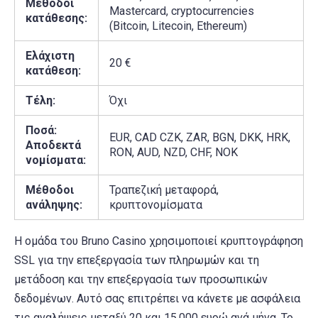
Μέθοδοι
Mastercard, cryptocurrencies
κατάθεσης:
(Bitcoin, Litecoin, Ethereum)
Ελάχιστη
20 €
κατάθεση:
Τέλη:
Όχι
Ποσά:
EUR, CAD CZK, ZAR, BGN, DKK, HRK,
Αποδεκτά
RON, AUD, NZD, CHF, NOK
νομίσματα:
Μέθοδοι
Τραπεζική μεταφορά,
ανάληψης:
κρυπτονομίσματα
Η ομάδα του Bruno Casino χρησιμοποιεί κρυπτογράφηση
SSL για την επεξεργασία των πληρωμών και τη
μετάδοση και την επεξεργασία των προσωπικών
δεδομένων. Αυτό σας επιτρέπει να κάνετε με ασφάλεια
τις αναλήψεις μεταξύ 20 και 15.000 ευρώ ανά μήνα. Το