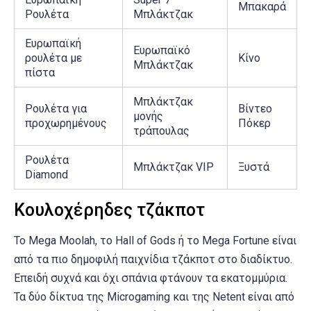
Μπακαρά
Ρουλέτα
Μπλάκτζακ
Ευρωπαϊκή
Ευρωπαϊκό
ρουλέτα με
Κίνο
Μπλάκτζακ
πίστα
Μπλάκτζακ
Ρουλέτα για
Βίντεο
μονής
προχωρημένους
Πόκερ
τράπουλας
Ρουλέτα
Μπλάκτζακ VIP
Ξυστά
Diamond
Κουλοχέρηδες τζάκποτ
Το Mega Moolah, το Hall of Gods ή το Mega Fortune είναι
από τα πιο δημοφιλή παιχνίδια τζάκποτ στο διαδίκτυο.
Επειδή συχνά και όχι σπάνια φτάνουν τα εκατομμύρια.
Τα δύο δίκτυα της Microgaming και της Netent είναι από