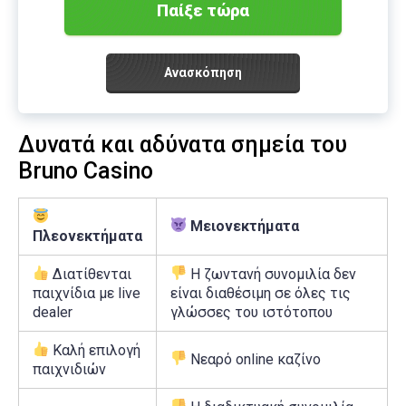
Παίξε τώρα
Ανασκόπηση
Δυνατά και αδύνατα σημεία του
Bruno Casino
Μειονεκτήματα
Πλεονεκτήματα
Διατίθενται
Η ζωντανή συνομιλία δεν
παιχνίδια με live
είναι διαθέσιμη σε όλες τις
dealer
γλώσσες του ιστότοπου
Καλή επιλογή
Νεαρό online καζίνο
παιχνιδιών