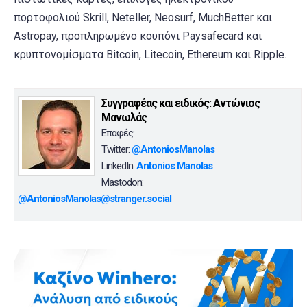
πορτοφολιού Skrill, Neteller, Neosurf, MuchBetter και
Astropay, προπληρωμένο κουπόνι Paysafecard και
κρυπτονομίσματα Bitcoin, Litecoin, Ethereum και Ripple.
Συγγραφέας και ειδικός: Αντώνιος
Μανωλάς
Επαφές:
Twitter:
@AntoniosManolas
LinkedIn:
Antonios Manolas
Mastodon:
@
AntoniosManolas@stranger.social