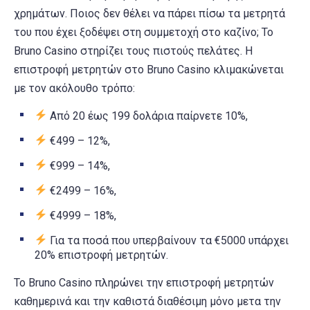
χρημάτων. Ποιος δεν θέλει να πάρει πίσω τα μετρητά
του που έχει ξοδέψει στη συμμετοχή στο καζίνο; Το
Bruno Casino στηρίζει τους πιστούς πελάτες. Η
επιστροφή μετρητών στο Bruno Casino κλιμακώνεται
με τον ακόλουθο τρόπο:
Από 20 έως 199 δολάρια παίρνετε 10%,
€
499 – 12%,
€
999 – 14%,
€
2499 – 16%,
€
4999 – 18%,
Για τα ποσά που υπερβαίνουν τα €5000 υπάρχει
20% επιστροφή μετρητών.
Το Bruno Casino πληρώνει την επιστροφή μετρητών
καθημερινά και την καθιστά διαθέσιμη μόνο μετα την