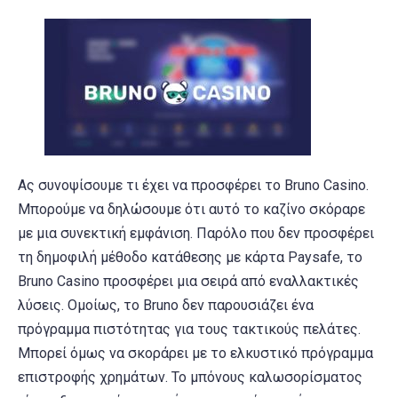
Ας συνοψίσουμε τι έχει να προσφέρει το Bruno Casino.
Μπορούμε να δηλώσουμε ότι αυτό το καζίνο σκόραρε
με μια συνεκτική εμφάνιση. Παρόλο που δεν προσφέρει
τη δημοφιλή μέθοδο κατάθεσης με κάρτα Paysafe, το
Bruno Casino προσφέρει μια σειρά από εναλλακτικές
λύσεις. Ομοίως, το Bruno δεν παρουσιάζει ένα
πρόγραμμα πιστότητας για τους τακτικούς πελάτες.
Μπορεί όμως να σκοράρει με το ελκυστικό πρόγραμμα
επιστροφής χρημάτων. Το μπόνους καλωσορίσματος