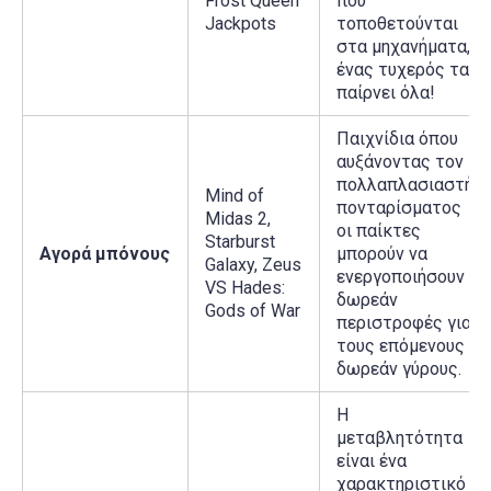
Frost Queen
που
Jackpots
τοποθετούνται
στα μηχανήματα,
ένας τυχερός τα
παίρνει όλα!
Παιχνίδια όπου
αυξάνοντας τον
πολλαπλασιαστή
Mind of
πονταρίσματος
Midas 2,
οι παίκτες
Starburst
Αγορά μπόνους
μπορούν να
Galaxy, Zeus
ενεργοποιήσουν
VS Hades:
δωρεάν
Gods of War
περιστροφές για
τους επόμενους
δωρεάν γύρους.
Η
μεταβλητότητα
είναι ένα
χαρακτηριστικό