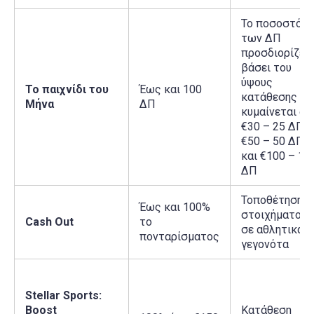
Το ποσοστό
των ΔΠ
προσδιορίζετ
βάσει του
ύψους
Το παιχνίδι του
Έως και 100
κατάθεσης κα
Μήνα
ΔΠ
κυμαίνεται απ
€30 – 25 ΔΠ,
€50 – 50 ΔΠ
και €100 – 10
ΔΠ
Τοποθέτηση
Έως και 100%
στοιχήματος
Cash Out
το
σε αθλητικά
πονταρίσματος
γεγονότα
Stellar Sports:
Boost
Κατάθεση