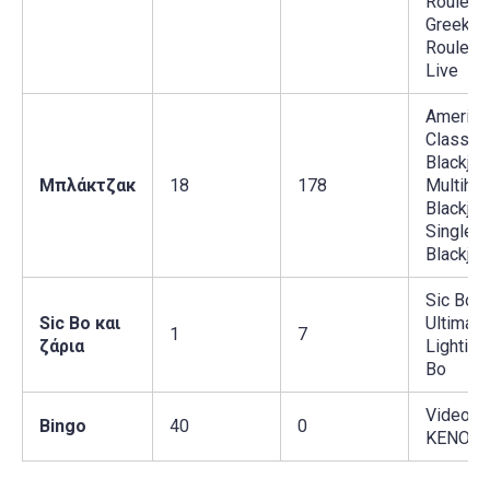
Roulette
Greek
Roulette
Live
America
Classic
Blackjac
Μπλάκτζακ
18
178
Multiha
Blackjac
Single 
Blackjac
Sic Bo
Sic Bo και
Ultimate
1
7
ζάρια
Lighting
Bo
Video Bi
Bingo
40
0
KENO