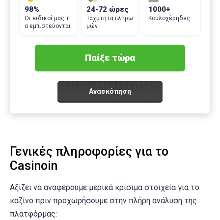
98%
24-72 ώρες
1000+
Οι ειδικοί μας τ
Ταχύτητα πληρω
Κουλοχέρηδες
α εμπιστεύονται
μών
Παίξε τώρα
Ανασκόπηση
Γενικές πληροφορίες για το
Casinoin
Αξίζει να αναφέρουμε μερικά κρίσιμα στοιχεία για το
καζίνο πριν προχωρήσουμε στην πλήρη ανάλυση της
πλατφόρμας: