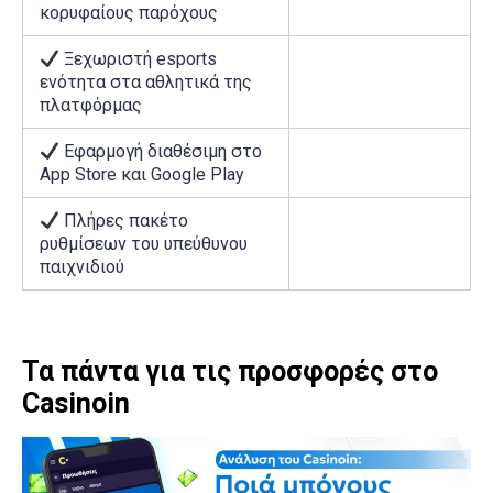
κορυφαίους παρόχους
Ξεχωριστή esports
ενότητα στα αθλητικά της
πλατφόρμας
Εφαρμογή διαθέσιμη στο
App Store και Google Play
Πλήρες πακέτο
ρυθμίσεων του υπεύθυνου
παιχνιδιού
Τα πάντα για τις προσφορές στο
Casinoin