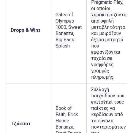
Pragmatic Play,
οι οποίοι
Gates of
χαρακτηρίζονται
Olympus
από υψηλή
1000, Sweet
μεταβλητότητα
Drops & Wins
Bonanza,
και μοιράζουν
Big Bass
έξτρα μετρητά
Splash
που
εμφανίζονται
τυχαία σε
νικηφόρες
γραμμές
πληρωμής.
Συλλογή
παιχνιδιών που
επιτρέπει τους
Book of
παίκτες να
Faith, Brick
κερδίσουν από
House
το σύνολο
Τζάκποτ
Bonanza,
πονταρισμάτων