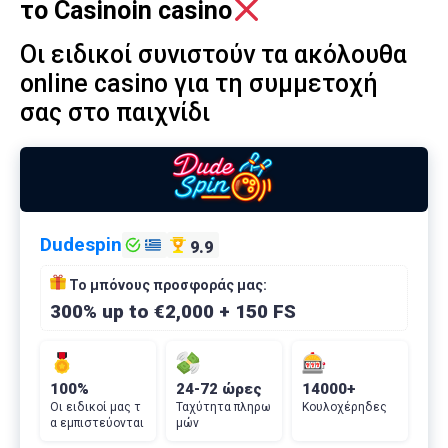
το Casinoin casino
Οι ειδικοί συνιστούν τα ακόλουθα
online casino για τη συμμετοχή
σας στο παιχνίδι
Dudespin
9.9
Το μπόνους προσφοράς μας:
300% up to €2,000 + 150 FS
100%
24-72 ώρες
14000+
Οι ειδικοί μας τ
Ταχύτητα πληρω
Κουλοχέρηδες
α εμπιστεύονται
μών