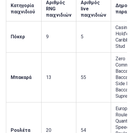
Αριθμός
Αριθμός
Κατηγορία
Δημοφι
RNG
live
παιχνιδιού
παραλλ
παιχνιδιών
παιχνιδιών
Casino
Hold’em
Πόκερ
9
5
Caribbe
Stud
Zero
Commis
Baccarat
Μπακαρά
13
55
Baccara
Side Bet
Baccara
Suprem
Europea
Roulette
Quantu
Speed
Ρουλέτα
20
54