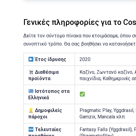
Γενικές πληροφορίες για το Cos
Δείτε τον σύντομο πίνακα που ετοιμάσαμε, όπου 
συνοπτικό τρόπο. Θα σας βοηθήσει να κατανοήσετ
Έτος ίδρυσης
2020
Διαθέσιμα
Καζίνο, Ζωντανό καζίνο, 
προϊόντα
παιχνίδια, Καθημερινές 
Ιστότοπος στα
Ελληνικά
Δημοφιλείς
Pragmatic Play, Yggdrasil,
πάροχοι
Gamzix, Mancala κλπ.
Τελευταίες
Fantasy Falls (Yggdrasil),
προσθήκες
(PragmaticPlay)