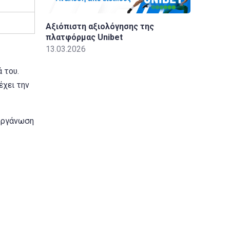
Αξιόπιστη αξιολόγησης της
πλατφόρμας Unibet
13.03.2026
 του.
έχει την
 οργάνωση