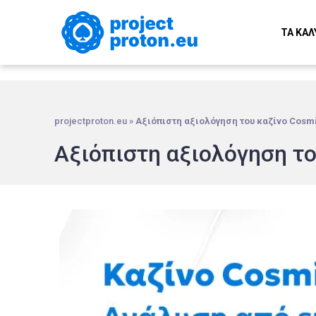
ΤΑ ΚΑΛ
projectproton.eu
»
Αξιόπιστη αξιολόγηση του καζίνο Cosmi
Αξιόπιστη αξιολόγηση το