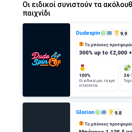
Οι ειδικοί συνιστούν τα ακόλουθ
παιχνίδι
Dudespin
9.9
Το μπόνους προσφοράς
300% up to €2,000 
100%
24-
Οι ειδικοί μας τα εμπ
Ταχύ
ιστεύονται
Glorion
9.8
Το μπόνους προσφοράς
Μπόνους 1.125 $ κ