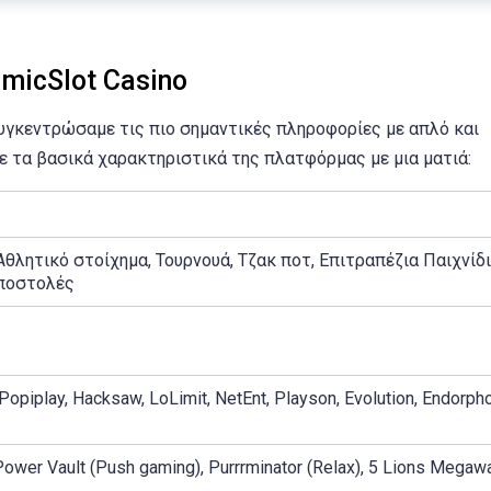
micSlot Casino
συγκεντρώσαμε τις πιο σημαντικές πληροφορίες με απλό και
ε τα βασικά χαρακτηριστικά της πλατφόρμας με μια ματιά:
Αθλητικό στοίχημα, Τουρνουά, Τζακ ποτ, Επιτραπέζια Παιχνίδι
αποστολές
 Popiplay, Hacksaw, LoLimit, NetEnt, Playson, Evolution, Endorph
 Power Vault (Push gaming), Purrrminator (Relax), 5 Lions Megaw