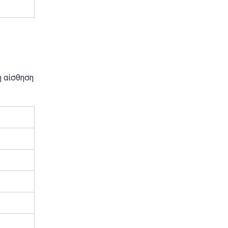
ή αίσθηση