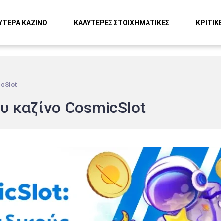
ΥΤΕΡΑ ΚΑΖΙΝΟ
ΚΑΛΎΤΕΡΕΣ ΣΤΟΙΧΗΜΑΤΙΚΈΣ
ΚΡΙΤΙΚ
cSlot
υ καζίνο CosmicSlot