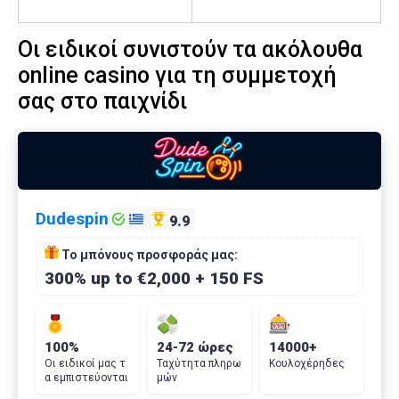
Οι ειδικοί συνιστούν τα ακόλουθα
online casino για τη συμμετοχή
σας στο παιχνίδι
Dudespin
9.9
Το μπόνους προσφοράς μας:
300% up to €2,000 + 150 FS
100%
24-72 ώρες
14000+
Οι ειδικοί μας τ
Ταχύτητα πληρω
Κουλοχέρηδες
α εμπιστεύονται
μών