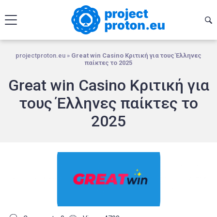
projectproton.eu
»
Great win Casino Κριτική για τους Έλληνες
παίκτες το 2025
Great win Casino Κριτική για
τους Έλληνες παίκτες το
2025