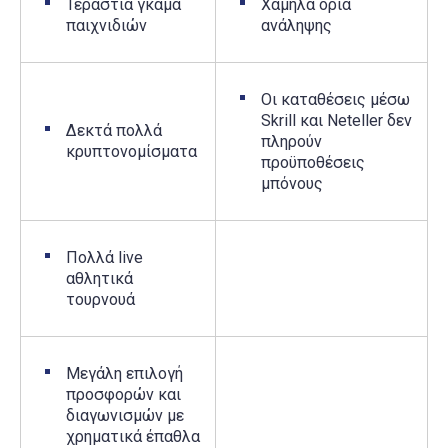
Τεράστια γκάμα
Χαμηλά όρια
παιχνιδιών
ανάληψης
Οι καταθέσεις μέσω
Skrill και Neteller δεν
Δεκτά πολλά
πληρούν
κρυπτονομίσματα
προϋποθέσεις
μπόνους
Πολλά live
αθλητικά
τουρνουά
Μεγάλη επιλογή
προσφορών και
διαγωνισμών με
χρηματικά έπαθλα