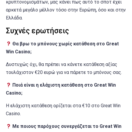
κρυπτονομισμάτων, μας κάνει πως αυτό το σποτ έχει
αρκετά μεγάλο μέλλον τόσο στην Ευρώπη, όσο και στην
Ελλάδα.
Συχνές ερωτήσεις
Θα βρω το μπόνους χωρίς κατάθεση στο Great
Win Casino;
Δυστυχώς όχι, θα πρέπει να κάνετε κατάθεση αξίας
τουλάχιστον €20 ευρώ για να πάρετε το μπόνους σας.
Ποιά είναι η ελάχιστη κατάθεση στο Great Win
Casino;
Η ελάχιστη κατάθεση ορίζεται στα €10 στο Great Win
Casino.
Με ποιους παρόχους συνεργάζεται το Great Win