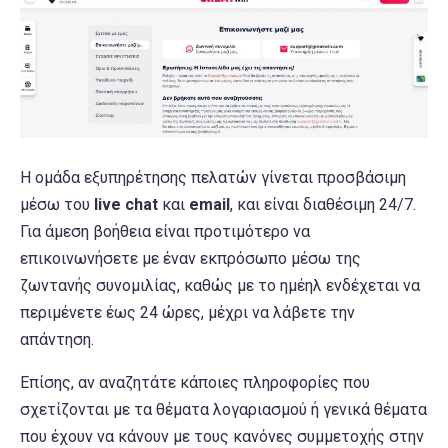
Η ομάδα εξυπηρέτησης πελατών γίνεται προσβάσιμη
μέσω του
live chat
και
email
, και είναι διαθέσιμη 24/7.
Για άμεση βοήθεια είναι προτιμότερο να
επικοινωνήσετε με έναν εκπρόσωπο μέσω της
ζωντανής συνομιλίας, καθώς με το ημέηλ ενδέχεται να
περιμένετε έως 24 ώρες, μέχρι να λάβετε την
απάντηση.
Επίσης, αν αναζητάτε κάποιες πληροφορίες που
σχετίζονται με τα θέματα λογαριασμού ή γενικά θέματα
που έχουν να κάνουν με τους κανόνες συμμετοχής στην