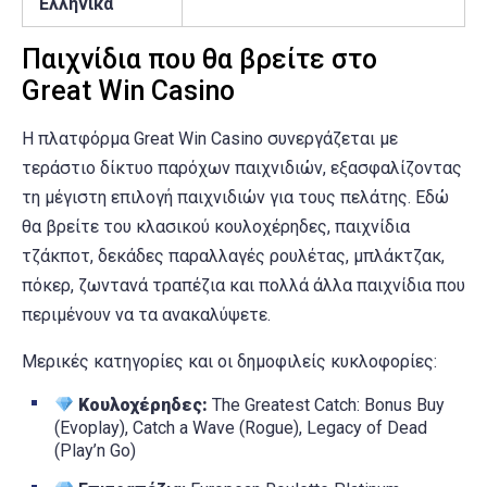
Ελληνικά
Παιχνίδια που θα βρείτε στο
Great Win Casino
Η πλατφόρμα Great Win Casino συνεργάζεται με
τεράστιο δίκτυο παρόχων παιχνιδιών, εξασφαλίζοντας
τη μέγιστη επιλογή παιχνιδιών για τους πελάτης. Εδώ
θα βρείτε του κλασικού κουλοχέρηδες, παιχνίδια
τζάκποτ, δεκάδες παραλλαγές ρουλέτας, μπλάκτζακ,
πόκερ, ζωντανά τραπέζια και πολλά άλλα παιχνίδια που
περιμένουν να τα ανακαλύψετε.
Μερικές κατηγορίες και οι δημοφιλείς κυκλοφορίες:
Κουλοχέρηδες:
The Greatest Catch: Bonus Buy
(Evoplay), Catch a Wave (Rogue), Legacy of Dead
(Play’n Go)