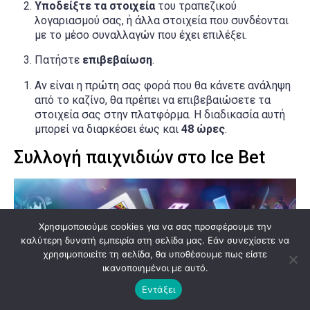
Υποδείξτε τα στοιχεία
του τραπεζικού
λογαριασμού σας, ή άλλα στοιχεία που συνδέονται
με το μέσο συναλλαγών που έχει επιλέξει.
Πατήστε
επιβεβαίωση
.
Αν είναι η πρώτη σας φορά που θα κάνετε ανάληψη
από το καζίνο, θα πρέπει να επιβεβαιώσετε τα
στοιχεία σας στην πλατφόρμα. Η διαδικασία αυτή
μπορεί να διαρκέσει έως και
48 ώρες
.
Συλλογή παιχνιδιών στο Ice Bet
Χρησιμοποιούμε cookies για να σας προσφέρουμε την
καλύτερη δυνατή εμπειρία στη σελίδα μας. Εάν συνεχίσετε να
χρησιμοποιείτε τη σελίδα, θα υποθέσουμε πως είστε
ικανοποιημένοι με αυτό.
Εντάξει