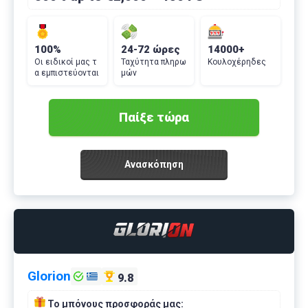
100%
24-72 ώρες
14000+
Οι ειδικοί μας τ
Ταχύτητα πληρω
Κουλοχέρηδες
α εμπιστεύονται
μών
Παίξε τώρα
Ανασκόπηση
Glorion
9.8
Το μπόνους προσφοράς μας: