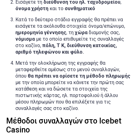
Εισάγετε τη
διεύθυνση του ηλ. ταχυδρομείου
,
όνομα χρήστη
και το
συνθηματικό
Κατά το δεύτερο στάδιο εγγραφής θα πρέπει να
εισάγετε τα ακόλουθα στοιχεία: όνομα/επώνυμο,
ημερομηνία γέννησης
, τη
χώρα
διαμονής σας,
νόμισμα
με το οποίο επιθυμείτε τις συναλλαγές
στο καζίνο,
πόλη, Τ Κ, διεύθυνση κατοικίας,
αριθμό τηλεφώνου και φύλο.
Μετά την ολοκλήρωση της εγγραφής θα
μεταφερθείτε αμέσως στο μενού συναλλαγών,
όπου
θα πρέπει να ορίσετε τη μέθοδο πληρωμής
με την οποία μπορείτε να κάνετε την πρώτη σας
κατάθεση και να δώσετε τα στοιχεία της
πιστωτικής κάρτας, ηλ. πορτοφολιού ή άλλου
μέσου πληρωμών που θα επιλέξετε για τις
συναλλαγές σας στο καζίνο.
Μέθοδοι συναλλαγών στο Icebet
Casino