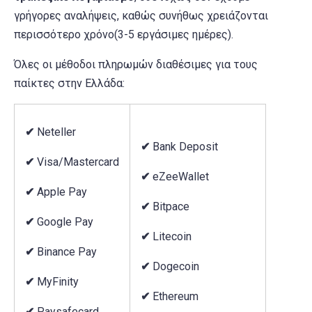
γρήγορες αναλήψεις, καθώς συνήθως χρειάζονται
περισσότερο χρόνο(3-5 εργάσιμες ημέρες).
Όλες οι μέθοδοι πληρωμών διαθέσιμες για τους
παίκτες στην Ελλάδα:
✔
Neteller
✔
Bank Deposit
✔
Visa/Mastercard
✔
eZeeWallet
✔
Apple Pay
✔
Bitpace
✔
Google Pay
✔
Litecoin
✔
Binance Pay
✔
Dogecoin
✔
MyFinity
✔
Ethereum
✔
Paysafecard