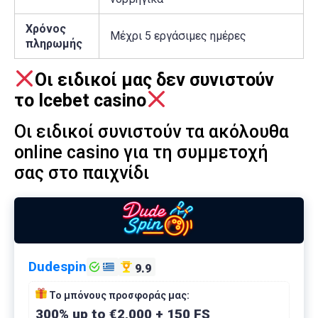
Χρόνος
Μέχρι 5 εργάσιμες ημέρες
πληρωμής
Οι ειδικοί μας δεν συνιστούν
το Icebet casino
Οι ειδικοί συνιστούν τα ακόλουθα
online casino για τη συμμετοχή
σας στο παιχνίδι
Dudespin
9.9
Το μπόνους προσφοράς μας:
300% up to €2,000 + 150 FS