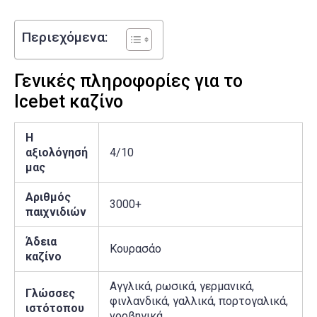
Περιεχόμενα:
Γενικές πληροφορίες για το
Icebet καζίνο
Η
αξιολόγησή
4/10
μας
Αριθμός
3000+
παιχνιδιών
Άδεια
Κουρασάο
καζίνο
Αγγλικά, ρωσικά, γερμανικά,
Γλώσσες
φινλανδικά, γαλλικά, πορτογαλικά,
ιστότοπου
νορβηγικά