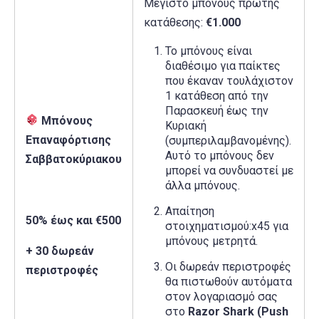
Μέγιστο μπόνους πρώτης
κατάθεσης:
€1.000
Το μπόνους είναι
διαθέσιμο για παίκτες
που έκαναν τουλάχιστον
1 κατάθεση από την
Παρασκευή έως την
Μπόνους
Κυριακή
Επαναφόρτισης
(συμπεριλαμβανομένης).
Αυτό το μπόνους δεν
Σαββατοκύριακου
μπορεί να συνδυαστεί με
άλλα μπόνους.
Απαίτηση
50% έως και €500
στοιχηματισμού:x45 για
μπόνους μετρητά.
+ 30 δωρεάν
Οι δωρεάν περιστροφές
περιστροφές
θα πιστωθούν αυτόματα
στον λογαριασμό σας
στο
Razor Shark (Push