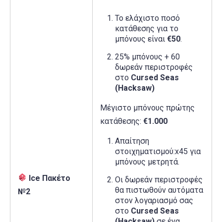
Το ελάχιστο ποσό
κατάθεσης για το
μπόνους είναι
€50
.
25% μπόνους + 60
δωρεάν περιστροφές
στο
Cursed Seas
(Hacksaw)
Μέγιστο μπόνους πρώτης
κατάθεσης:
€1.000
Απαίτηση
στοιχηματισμού:x45 για
μπόνους μετρητά.
Ice Πακέτο
Οι δωρεάν περιστροφές
θα πιστωθούν αυτόματα
№2
στον λογαριασμό σας
στο
Cursed Seas
(Hacksaw)
σε ένα