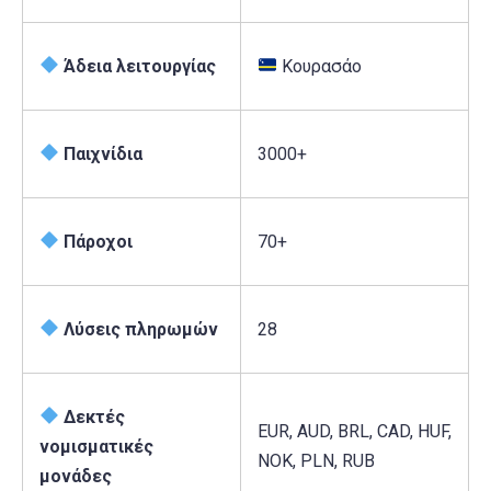
Άδεια λειτουργίας
Κουρασάο
Παιχνίδια
3000+
Πάροχοι
70+
Λύσεις πληρωμών
28
Δεκτές
EUR, AUD, BRL, CAD, HUF,
νομισματικές
NOK, PLN, RUB
μονάδες