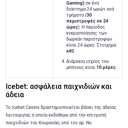
Gaming)
σε ένα
διάστημα 24 ωρών ανά
τμήματα (
30
περιστροφές σε 24
ώρες
). Η περίοδος
ενεργοποίησης των
δωρεάν περιστροφών
είναι 24 ώρες. Στοίχημα:
x40
Διάρκεια ισχύος του
μπόνους είναι
10 μέρες.
Icebet: ασφάλεια παιχνιδιών και
άδεια
Το Icebet Casino δραστηριοποιείται βάσει της άδειας
λειτουργίας η οποία εκδόθηκε από την επιτροπή
παιχνιδιών του Κουρασάο, υπό τον αρ. No