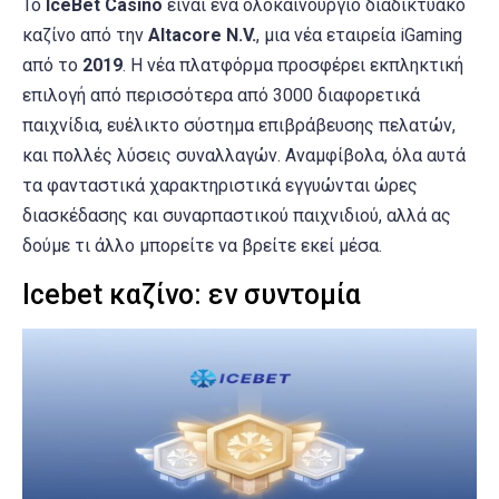
Το
IceBet Casino
είναι ένα ολοκαίνουργιο διαδικτυακό
καζίνο από την
Altacore N.V.
, μια νέα εταιρεία iGaming
από το
2019
. Η νέα πλατφόρμα προσφέρει εκπληκτική
επιλογή από περισσότερα από 3000 διαφορετικά
παιχνίδια, ευέλικτο σύστημα επιβράβευσης πελατών,
και πολλές λύσεις συναλλαγών. Αναμφίβολα, όλα αυτά
τα φανταστικά χαρακτηριστικά εγγυώνται ώρες
διασκέδασης και συναρπαστικού παιχνιδιού, αλλά ας
δούμε τι άλλο μπορείτε να βρείτε εκεί μέσα.
Icebet καζίνο: εν συντομία