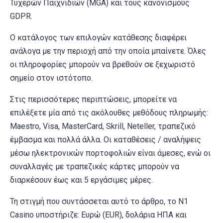
Τυχερών Παιχνιδιών (MGA) και τους κανονισμούς
GDPR.
Ο κατάλογος των επιλογών κατάθεσης διαφέρει
ανάλογα με την περιοχή από την οποία μπαίνετε. Όλες
οι πληροφορίες μπορούν να βρεθούν σε ξεχωριστό
σημείο στον ιστότοπο.
Στις περισσότερες περιπτώσεις, μπορείτε να
επιλέξετε μία από τις ακόλουθες μεθόδους πληρωμής:
Maestro, Visa, MasterCard, Skrill, Neteller, τραπεζικό
έμβασμα και πολλά άλλα. Οι καταθέσεις / αναλήψεις
μέσω ηλεκτρονικών πορτοφολιών είναι άμεσες, ενώ οι
συναλλαγές με τραπεζικές κάρτες μπορούν να
διαρκέσουν έως και 5 εργάσιμες μέρες.
Τη στιγμή που συντάσσεται αυτό το άρθρο, το N1
Casino υποστήριζε: Ευρώ (EUR), δολάρια ΗΠΑ και