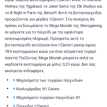
Holmes της Yggdrasil, το Joker Gems της Elk Studios και
το A Night in Paris της Betsoft. Αυτά τα βιντεοπαιχνίδια
προορίζονται για μεγάλα τζάκποτ. Στη συνέχεια, θα
πρέπει να δοκιμάσετε το Mega Moolah της Microgaming
αν ψάχνετε για το παιχνίδι με την υψηλότερη
αναγνωρισμένη πληρωμή. Πρόσφατα, αυτό το
βιντεοπαιχνίδι εκτόξευσε ένα τζάκποτ ρεκόρ ύψους
18,9 εκατομμυρίων ευρώ για έναν εξαιρετικά τυχερό
παίκτη! Παίζοντας Mega Moolah μπορείτε απλά να
κερδίσετε εκατομμύρια με μόλις 0,25 ευρώ. Δεν σας
ακούγεται ενδιαφέρον;
Μηχανήματα των τυχερών παιχνιδιών
Κουλοχέρηδες N1 Casino
Μηχανήματα τυχερών παιχνιδιών N1
Παιχνίδια τζάκποτ