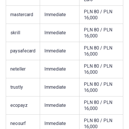
PLN 80 / PLN
mastercard
Immediate
16,000
PLN 80 / PLN
skrill
Immediate
16,000
PLN 80 / PLN
paysafecard
Immediate
16,000
PLN 80 / PLN
neteller
Immediate
16,000
PLN 80 / PLN
trustly
Immediate
16,000
PLN 80 / PLN
ecopayz
Immediate
16,000
PLN 80 / PLN
neosurf
Immediate
16,000