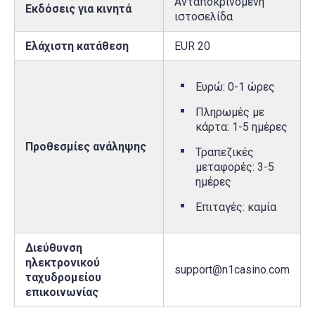
Ανταποκρινόμενη
Εκδόσεις για κινητά
ιστοσελίδα
Ελάχιστη κατάθεση
EUR 20
Ευρώ: 0-1 ώρες
Πληρωμές με
κάρτα: 1-5 ημέρες
Προθεσμίες ανάληψης
Τραπεζικές
μεταφορές: 3-5
ημέρες
Επιταγές: καμία
Διεύθυνση
ηλεκτρονικού
support@n1casino.com
ταχυδρομείου
επικοινωνίας