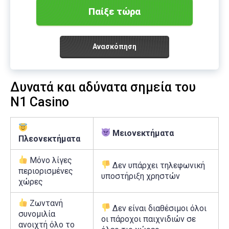
Παίξε τώρα
Ανασκόπηση
Δυνατά και αδύνατα σημεία του
Ν1 Casino
Μειονεκτήματα
Πλεονεκτήματα
Μόνο λίγες
Δεν υπάρχει τηλεφωνική
περιορισμένες
υποστήριξη χρηστών
χώρες
Ζωντανή
Δεν είναι διαθέσιμοι όλοι
συνομιλία
οι πάροχοι παιχνιδιών σε
ανοιχτή όλο το