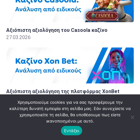
Αξιόπιστη αξιολόγηση του Casoola καζίνο
27.03.2026
Αξιόπιστη αξιολόγηση της πλατφόρμας XonBet
13.03.2026
Χρησιμοποιούμε cookies για να σας προσφέρουμε την
καλύτερη δυνατή εμπειρία στη σελίδα μας. Εάν συνεχίσετε να
χρησιμοποιείτε τη σελίδα, θα υποθέσουμε πως είστε
ικανοποιημένοι με αυτό.
Εντάξει