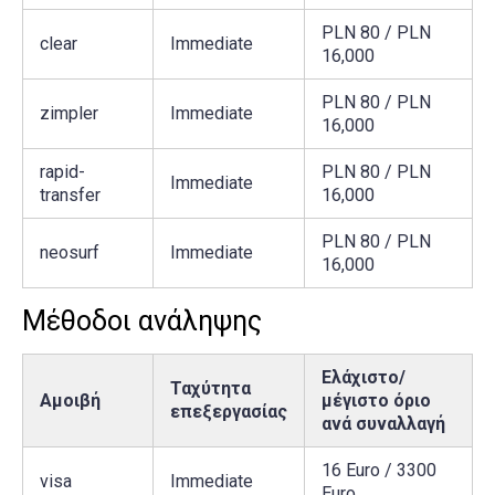
PLN 80 / PLN
clear
Immediate
16,000
PLN 80 / PLN
zimpler
Immediate
16,000
rapid-
PLN 80 / PLN
Immediate
transfer
16,000
PLN 80 / PLN
neosurf
Immediate
16,000
Μέθοδοι ανάληψης
Ελάχιστο/
Ταχύτητα
Αμοιβή
μέγιστο όριο
επεξεργασίας
ανά συναλλαγή
16 Euro / 3300
visa
Immediate
Euro