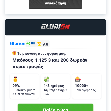
Ανασκόπηση
Glorion
9.8
Το μπόνους προσφοράς μας:
Μπόνους 1.125 $ και 200 δωρεάν
περιστροφές
99%
1-3 ημέρες
10000+
Οι ειδικοί μας τ
Ταχύτητα πληρω
Κουλοχέρηδες
α εμπιστεύονται
μών
Παίξε τώρα