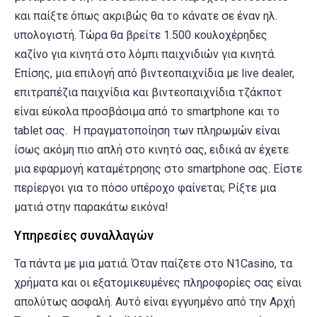
και παίξτε όπως ακριβώς θα το κάνατε σε έναν ηλ.
υπολογιστή. Τώρα θα βρείτε 1.500 κουλοχέρηδες
καζίνο για κινητά στο λόμπι παιχνιδιών για κινητά.
Επίσης, μια επιλογή από βιντεοπαιχνίδια με live dealer,
επιτραπέζια παιχνίδια και βιντεοπαιχνίδια τζάκποτ
είναι εύκολα προσβάσιμα από το smartphone και το
tablet σας. Η πραγματοποίηση των πληρωμών είναι
ίσως ακόμη πιο απλή στο κινητό σας, ειδικά αν έχετε
μια εφαρμογή καταμέτρησης στο smartphone σας. Είστε
περίεργοι για το πόσο υπέροχο φαίνεται; Ρίξτε μια
ματιά στην παρακάτω εικόνα!
Υπηρεσίες συναλλαγών
Τα πάντα με μια ματιά. Όταν παίζετε στο N1Casino, τα
χρήματα και οι εξατομικευμένες πληροφορίες σας είναι
απολύτως ασφαλή. Αυτό είναι εγγυημένο από την Αρχή