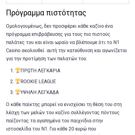
Πρόγραμμα πιστότητας
Ομολογουμένως, δεν προσφέρει κάθε καζίνο ένα
πρόγραμμα επιβράβευσης για τους πιο πιστούς
πελάτες του και είναι ωραίο να βλέπουμε ότι το N1
Casino ακολουθεί αυτή την κατεύθυνση και αγωνίζεται
για την προτίμηση των πελατών του.
ΠΡΩΤΗ ΛΕΓΚΑΡΙΑ
ROOKIE LEAGUE
ΥΨΗΛΗ ΛΕΓΚΑΔΑ
Ο κάθε παίκτης μπορεί να ενισχύσει τη θέση του στη
λέσχη των μελών του καζίνο συλλέγοντας πόντους
παίζοντας τα αγαπημένα του παιχνίδια στην
ιστοσελίδα του N1. Για κάθε 20 ευρώ που