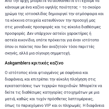
Από την αρχή, μπορείτε να αισθανθείτε ότι έχουμε να
κάνουμε με ένα καζίνο υψηλής ποιότητας – το σκούρο
χρώμα της ιστοσελίδας δημιουργεί την ατμόσφαιρα και
τα κόκκινα στοιχεία κατευθύνουν την προσοχή μας
στις μοναδικές προσφορές και τις εύκολα διαθέσιμες
προσφορές. Δεν υπάρχουν αστείοι χαρακτήρες ή
αστεία εικονίδια, οπότε πρόκειται για έναν ιστότοπο
όπου οι παίκτες που δεν αναζητούν τόσο περιττές
σκηνές, αλλά μια σίγουρη σημμετοχή..
Askgamblers κριτικές καζίνο
Ο ιστότοπος είναι φτιαγμένος με σαφήνεια και
διαφάνεια, και επιτρέπει την εύκολη πλοήγηση στις
εγκαταστάσεις των τυχερών παιχνιδιών. Μπορείτε να
δείτε τις διαθέσιμες κατηγορίες στοιχημάτων με μια
ματιά, καθώς και τυχόν πρόσθετες λεπτομέρειες,
όπως το περιεχόμενο VIP και οι πληρωμές. Η διαφάνεια