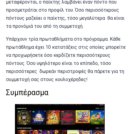
μεταφέρονται, ο παίκτης λαμβάνει έναν πόντο που
προσμετράται στο προφίλ του. Όσο περισσότερους
πόντους μαζεύει ο παίκτης, τόσο μεγαλύτερα θα είναι
τα προνόμιά του από τη συμμετοχή.
Υπάρχουν τρία πρωταθλήματα στο πρόγραμμα. Κάθε
πρωτάθλημα έχει 10 κατατάξεις στις οποίες μπορείτε
να προχωρήσετε όσο κερδίζετε περισσότερους
πόντους. Όσο υψηλότερο είναι το επίπεδο, τόσο
περισσότερες δωρεάν περιστροφές θα πάρετε για τη
συμμετοχή σας στους κουλοχέρηδες!
Συμπέρασμα