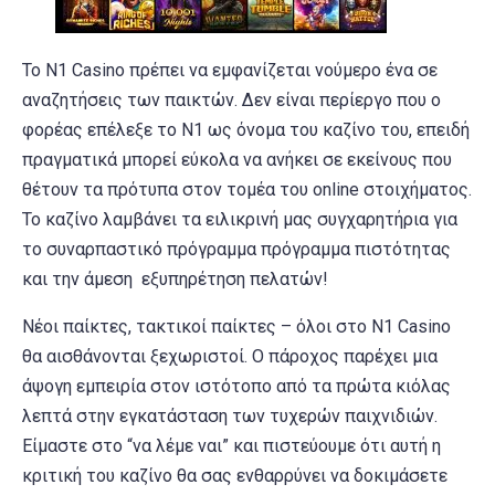
Το N1 Casino πρέπει να εμφανίζεται νούμερο ένα σε
αναζητήσεις των παικτών. Δεν είναι περίεργο που ο
φορέας επέλεξε το N1 ως όνομα του καζίνο του, επειδή
πραγματικά μπορεί εύκολα να ανήκει σε εκείνους που
θέτουν τα πρότυπα στον τομέα του online στοιχήματος.
Το καζίνο λαμβάνει τα ειλικρινή μας συγχαρητήρια για
το συναρπαστικό πρόγραμμα πρόγραμμα πιστότητας
και την άμεση εξυπηρέτηση πελατών!
Νέοι παίκτες, τακτικοί παίκτες – όλοι στο N1 Casino
θα αισθάνονται ξεχωριστοί. Ο πάροχος παρέχει μια
άψογη εμπειρία στον ιστότοπο από τα πρώτα κιόλας
λεπτά στην εγκατάσταση των τυχερών παιχνιδιών.
Είμαστε στο “να λέμε ναι” και πιστεύουμε ότι αυτή η
κριτική του καζίνο θα σας ενθαρρύνει να δοκιμάσετε