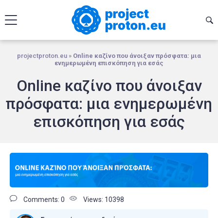
projectproton.eu
»
Online καζίνο που άνοιξαν πρόσφατα: μια
ενημερωμένη επισκόπηση για εσάς
Online καζίνο που άνοιξαν
πρόσφατα: μια ενημερωμένη
επισκόπηση για εσάς
Comments: 0
Views: 10398