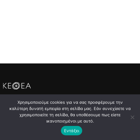
Χρησιμοποιούμε cookies για να σας προσφέρουμε την
καλύτερη δυνατή εμπειρία στη σελίδα μας. Εάν συνεχίσετε να
χρησιμοποιείτε τη σελίδα, θα υποθέσουμε πως είστε
ικανοποιημένοι με αυτό.
Εντάξει