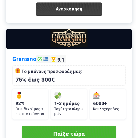
Ανασκόπηση
Gransino
9.1
Το μπόνους προσφοράς μας:
75% έως 300€
92%
1-3 ημέρες
6000+
Οι ειδικοί μας τ
Ταχύτητα πληρω
Κουλοχέρηδες
α εμπιστεύονται
μών
Παίξε τώρα