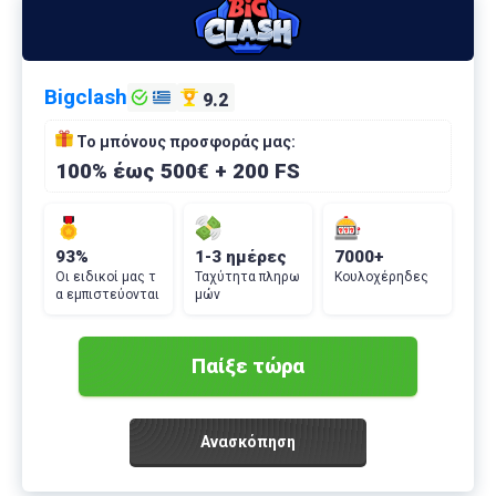
Bigclash
9.2
Το μπόνους προσφοράς μας:
100% έως 500€ + 200 FS
93%
1-3 ημέρες
7000+
Οι ειδικοί μας τ
Ταχύτητα πληρω
Κουλοχέρηδες
α εμπιστεύονται
μών
Παίξε τώρα
Ανασκόπηση