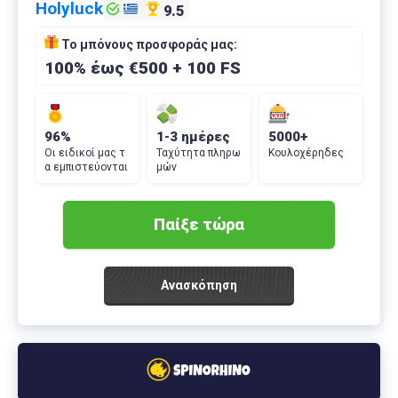
Holyluck
9.5
Το μπόνους προσφοράς μας:
100% έως €500 + 100 FS
96%
1-3 ημέρες
5000+
Οι ειδικοί μας τ
Ταχύτητα πληρω
Κουλοχέρηδες
α εμπιστεύονται
μών
Παίξε τώρα
Ανασκόπηση