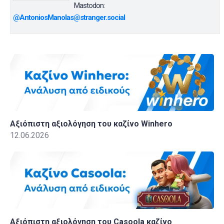
Mastodon:
@
AntoniosManolas@stranger.social
Αξιόπιστη αξιoλόγηση του καζίνο Winhero
12.06.2026
Αξιόπιστη αξιολόγηση του Casoola καζίνο