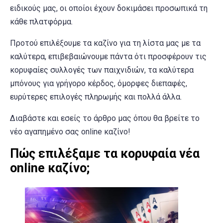
ειδικούς μας, οι οποίοι έχουν δοκιμάσει προσωπικά τη
κάθε πλατφόρμα.
Προτού επιλέξουμε τα καζίνο για τη λίστα μας με τα
καλύτερα, επιβεβαιώνουμε πάντα ότι προσφέρουν τις
κορυφαίες συλλογές των παιχνιδιών, τα καλύτερα
μπόνους για γρήγορο κέρδος, όμορφες διεπαφές,
ευρύτερες επιλογές πληρωμής και πολλά άλλα.
Διαβάστε και εσείς το άρθρο μας όπου θα βρείτε το
νέο αγαπημένο σας online καζίνο!
Πώς επιλέξαμε τα κορυφαία νέα
online καζίνο;