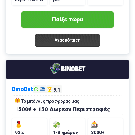
Παίξε τώρα
Ανασκόπηση
BinoBet
9.1
Το μπόνους προσφοράς μας:
1500€ + 150 Δωρεάν Περιστροφές
92%
1-3 ημέρες
8000+