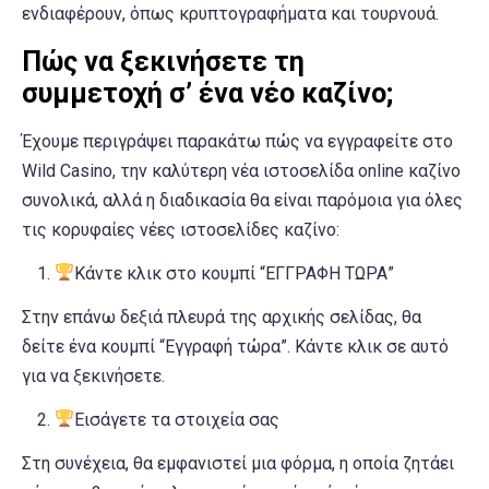
ενδιαφέρουν, όπως κρυπτογραφήματα και τουρνουά.
Πώς να ξεκινήσετε τη
συμμετοχή σ’ ένα νέο καζίνο;
Έχουμε περιγράψει παρακάτω πώς να εγγραφείτε στο
Wild Casino, την καλύτερη νέα ιστοσελίδα online καζίνο
συνολικά, αλλά η διαδικασία θα είναι παρόμοια για όλες
τις κορυφαίες νέες ιστοσελίδες καζίνο:
Κάντε κλικ στο κουμπί “ΕΓΓΡΑΦΗ ΤΩΡΑ”
Στην επάνω δεξιά πλευρά της αρχικής σελίδας, θα
δείτε ένα κουμπί “Εγγραφή τώρα”. Κάντε κλικ σε αυτό
για να ξεκινήσετε.
Εισάγετε τα στοιχεία σας
Στη συνέχεια, θα εμφανιστεί μια φόρμα, η οποία ζητάει