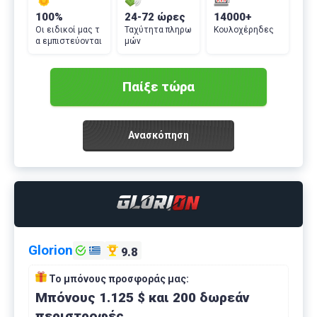
100%
24-72 ώρες
14000+
Οι ειδικοί μας τ
Ταχύτητα πληρω
Κουλοχέρηδες
α εμπιστεύονται
μών
Παίξε τώρα
Ανασκόπηση
Glorion
9.8
Το μπόνους προσφοράς μας:
Μπόνους 1.125 $ και 200 δωρεάν
περιστροφές