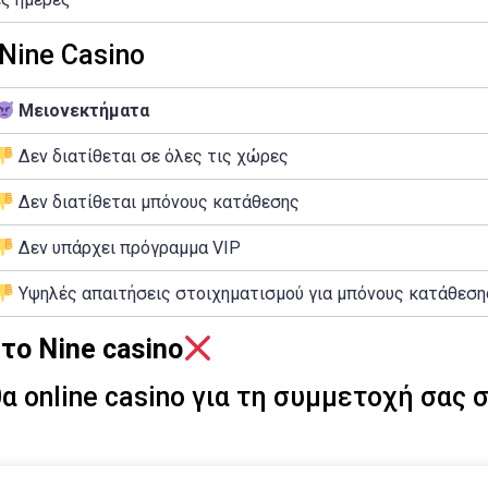
Nine Casino
Μειονεκτήματα
Δεν διατίθεται σε όλες τις χώρες
Δεν διατίθεται μπόνους κατάθεσης
Δεν υπάρχει πρόγραμμα VIP
Υψηλές απαιτήσεις στοιχηματισμού για μπόνους κατάθεση
 το Nine casino
α online casino για τη συμμετοχή σας 