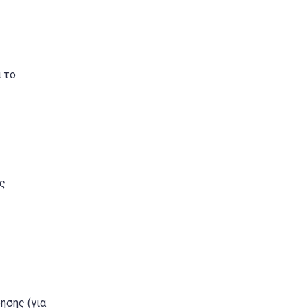
 το
ις
ησης (για