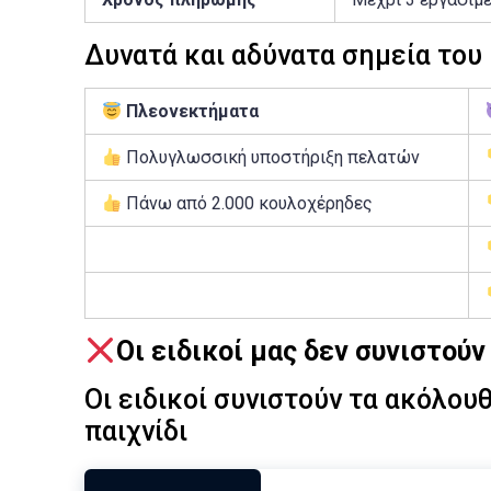
Δυνατά και αδύνατα σημεία του 
Πλεονεκτήματα
Πολυγλωσσική υποστήριξη πελατών
Πάνω από 2.000 κουλοχέρηδες
Οι ειδικοί μας δεν συνιστούν
Οι ειδικοί συνιστούν τα ακόλουθ
παιχνίδι