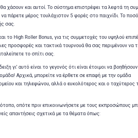
θα χάσουν και αυτοί. Το σύστημα επιστρέφει τα λεφτά τη συ
 να πάρετε μέρος τουλάχιστον 5 φορές στο παιχνίδι. Το ποσ
ς σας.
αι το High Roller Bonus, για τις συμμετοχές του υψηλού επιπέ
λες προσφορές και τακτικά τουρνουά θα σας περιμένουν να 
αταλείπετε το σπίτι σας.
ειξη γι’ αυτό είναι το γεγονός ότι είναι έτοιμοι να βοηθήσου
ομάδα! Αρχικά, μπορείτε να έρθετε σε επαφή με την ομάδα
μείου και τηλεφώνου, αλλά ο ευκολότερος και ο ταχύτερος
στότοπο, οπότε πριν επικοινωνήσετε με τους εκπροσώπους μπ
νείς απαντήσεις σχετικά με τα θέματα όπως: