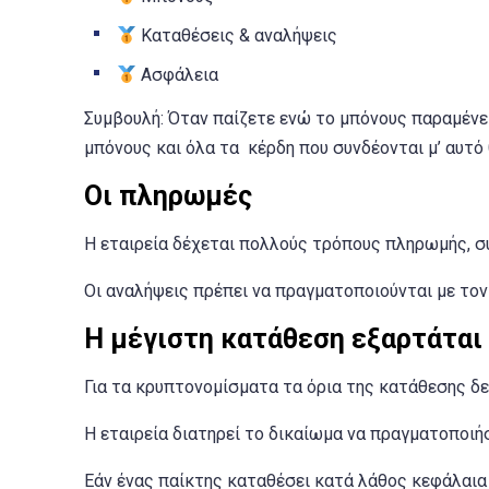
Καταθέσεις & αναλήψεις
Ασφάλεια
Συμβουλή: Όταν παίζετε ενώ το μπόνους παραμένει 
μπόνους και όλα τα κέρδη που συνδέονται μ’ αυτό
Οι πληρωμές
Η εταιρεία δέχεται πολλούς τρόπους πληρωμής,
Οι αναλήψεις πρέπει να πραγματοποιούνται με τον
Η μέγιστη κατάθεση εξαρτάται
Για τα κρυπτονομίσματα τα όρια της κατάθεσης δε
Η εταιρεία διατηρεί το δικαίωμα να πραγματοποιή
Εάν ένας παίκτης καταθέσει κατά λάθος κεφάλαια