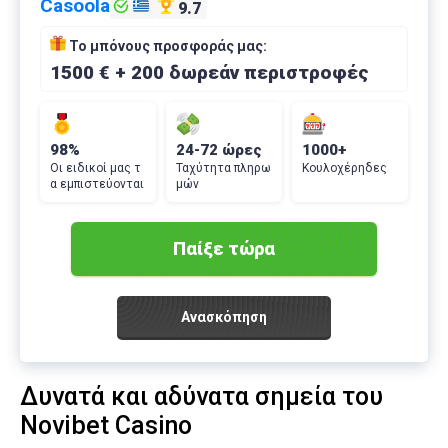
Casoola
9.7
Το μπόνους προσφοράς μας:
1500 € + 200 δωρεάν περιστροφές
98%
24-72 ώρες
1000+
Οι ειδικοί μας τ
Ταχύτητα πληρω
Κουλοχέρηδες
α εμπιστεύονται
μών
Παίξε τώρα
Ανασκόπηση
Δυνατά και αδύνατα σημεία του
Novibet Casino