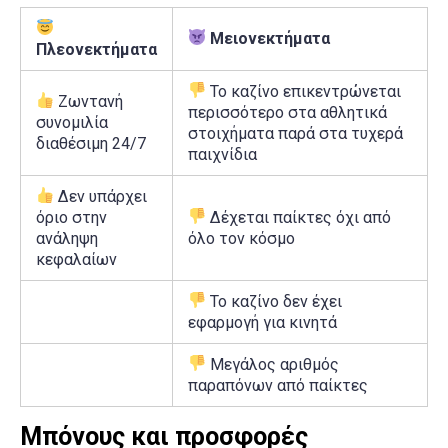
Μειονεκτήματα
Πλεονεκτήματα
Το καζίνο επικεντρώνεται
Ζωντανή
περισσότερο στα αθλητικά
συνομιλία
στοιχήματα παρά στα τυχερά
διαθέσιμη 24/7
παιχνίδια
Δεν υπάρχει
όριο στην
Δέχεται παίκτες όχι από
ανάληψη
όλο τον κόσμο
κεφαλαίων
Το καζίνο δεν έχει
εφαρμογή για κινητά
Μεγάλος αριθμός
παραπόνων από παίκτες
Μπόνους και προσφορές