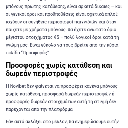
μπόνους πρώτης κατάθεσης, είναι αρκετά δίκαιες – και
οι γενικοί όροι και προϋποθέσεις είναι σχετικά απλοί:
ισχύουν οι συνήθεις περιορισμοί παιχνιδιών και όταν
παίζετε με χρήματα μπόνους, θα έχετε ανώτατο όριο
μέγιστου στοιχήματος €5 – πολύ λογικοί όροι κατά τη
γνώμη μας. Είναι εύκολο να τους βρείτε από την κύρια
σελίδα “Προσφορές”.
Προσφορές χωρίς κατάθεση και
δωρεάν περιστροφές
Η Novibet δεν φαίνεται να προσφέρει κανένα μπόνους
χωρίς κατάθεση, προσφορά δωρεάν περιστροφών ή
προσφορές δωρεάν στοιχημάτων αυτή τη στιγμή δεν
παρέχονται από την πλατφόρμα.
Εάν αυτό αλλάξει στο μέλλον, θα ενημερώσουμε αυτήν