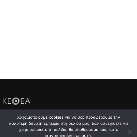
Χρησιμοποιούμε cookies για να σας προσφέρουμε την
καλύτερη δυνατή εμπειρία στη σελίδα μας. Εάν συνεχίσετε να
χρησιμοποιείτε τη σελίδα, θα υποθέσουμε πως είστε
ικανοποιημένοι με αυτό.