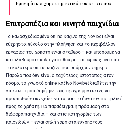
Εμπειρία και χαρακτηριστικά του ιστότοπου
Επιτραπέζια και κινητά παιχνίδια
Το καλοσχεδιασμένο online καζίνο της Novibet είναι
εύχρηστο, εύκολο στην πλοήγηση και το περιβάλλον
εργασίας του χρήστη είναι σταθερό – και μπορούμε να
καταλάβουμε εύκολα γιατί θεωρείται ευρέως ένα από
τα καλύτερα online καζίνο που υπάρχουν σήμερα.
Παρόλο που δεν είναι ο ταχύτερος ιστότοπος στον
κόσμο, το γνωστό online καζίνο Novibet διαθέτει την
απίστευτη υποδομή, με τους προγραμματιστές να
προσπαθούν συνεχώς να το όσο το δυνατόν πιο φιλικό
προς το χρήστη. Για παράδειγμα, η πρόσβαση στα
διάφορα παιχνίδια – και στις κατηγορίες των
παιχνιδιών – είναι απλή χάρη στα εύχρηστους