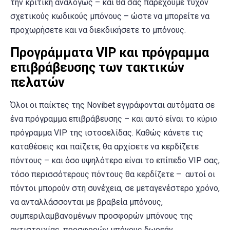
την κριτική αναλόγως – και θα σας παρέχουμε τυχόν
σχετικούς κωδικούς μπόνους – ώστε να μπορείτε να
προχωρήσετε και να διεκδικήσετε το μπόνους.
Προγράμματα VIP και πρόγραμμα
επιβράβευσης των τακτικών
πελατών
Όλοι οι παίκτες της Novibet εγγράφονται αυτόματα σε
ένα πρόγραμμα επιβράβευσης – και αυτό είναι το κύριο
πρόγραμμα VIP της ιστοσελίδας. Καθώς κάνετε τις
καταθέσεις και παίζετε, θα αρχίσετε να κερδίζετε
πόντους – και όσο υψηλότερο είναι το επίπεδο VIP σας,
τόσο περισσότερους πόντους θα κερδίζετε – αυτοί οι
πόντοι μπορούν στη συνέχεια, σε μεταγενέστερο χρόνο,
να ανταλλάσσονται με βραβεία μπόνους,
συμπεριλαμβανομένων προσφορών μπόνους της
αντιστοιχίας, προσφορών μπόνους δωρεάν