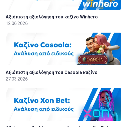
Αξιόπιστη αξιoλόγηση του καζίνο Winhero
12.06.2026
Αξιόπιστη αξιολόγηση του Casoola καζίνο
27.03.2026