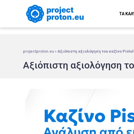
ΤΑ ΚΑΛ
projectproton.eu
»
Αξιόπιστη αξιολόγηση του καζίνο Pistol
Αξιόπιστη αξιολόγηση του