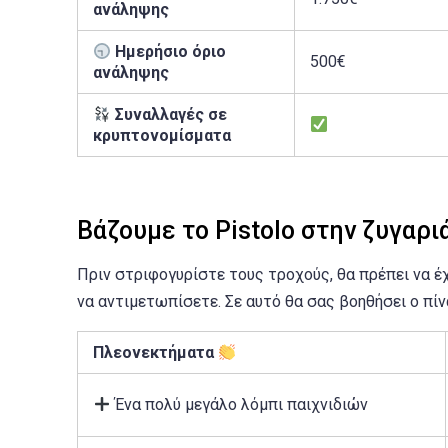
ανάληψης
Ημερήσιο όριο
500€
ανάληψης
Συναλλαγές σε
κρυπτονομίσματα
Βάζουμε το Pistolo στην ζυγαριά
Πριν στριφογυρίστε τους τροχούς, θα πρέπει να έχ
να αντιμετωπίσετε. Σε αυτό θα σας βοηθήσει ο πί
Πλεονεκτήματα
Ένα πολύ μεγάλο λόμπι παιχνιδιών