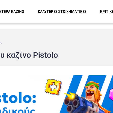
ΥΤΕΡΑ ΚΑΖΙΝΟ
ΚΑΛΎΤΕΡΕΣ ΣΤΟΙΧΗΜΑΤΙΚΈΣ
ΚΡΙΤΙΚ
o
 καζίνο Pistolo