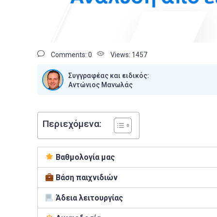
Comments: 0
Views: 1457
Συγγραφέας και ειδικός:
Αντώνιος Μανωλάς
Περιεχόμενα:
Βαθμολογία μας
Βάση παιχνιδιών
Άδεια λειτουργίας