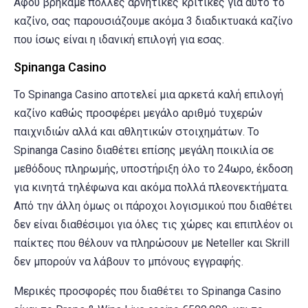
Αφού βρήκαμε πολλές αρνητικές κριτικές για αυτό το
καζίνο, σας παρουσιάζουμε ακόμα 3 διαδικτυακά καζίνο
που ίσως είναι η ιδανική επιλογή για εσας.
Spinanga Casino
Το Spinanga Casino αποτελεί μια αρκετά καλή επιλογή
καζίνο καθώς προσφέρει μεγάλο αριθμό τυχερών
παιχνιδιών αλλά και αθλητικών στοιχημάτων. Το
Spinanga Casino διαθέτει επίσης μεγάλη ποικιλία σε
μεθόδους πληρωμής, υποστήριξη όλο το 24ωρο, έκδοση
για κινητά τηλέφωνα και ακόμα πολλά πλεονεκτήματα.
Από την άλλη όμως οι πάροχοι λογισμικού που διαθέτει
δεν είναι διαθέσιμοι για όλες τις χώρες και επιπλέον οι
παίκτες που θέλουν να πληρώσουν με Neteller και Skrill
δεν μπορούν να λάβουν το μπόνους εγγραφής.
Μερικές προσφορές που διαθέτει το Spinanga Casino