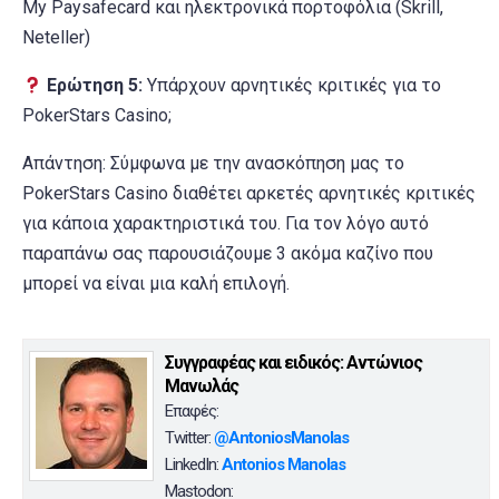
My Paysafecard και ηλεκτρονικά πορτοφόλια (Skrill,
Neteller)
Ερώτηση 5:
Υπάρχουν αρνητικές κριτικές για το
PokerStars Casino;
Απάντηση: Σύμφωνα με την ανασκόπηση μας το
PokerStars Casino διαθέτει αρκετές αρνητικές κριτικές
για κάποια χαρακτηριστικά του. Για τον λόγο αυτό
παραπάνω σας παρουσιάζουμε 3 ακόμα καζίνο που
μπορεί να είναι μια καλή επιλογή.
Συγγραφέας και ειδικός: Αντώνιος
Μανωλάς
Επαφές:
Twitter:
@AntoniosManolas
LinkedIn:
Antonios Manolas
Mastodon: