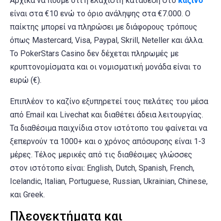
Αρχικά να πούμε ότι η ελάχιστη κατάθεση στο
καζίνο
είναι στα €10 ενώ το όριο ανάληψης στα €7.000. Ο
παίκτης μπορεί να πληρώσει με διάφορους τρόπους
όπως Mastercard, Visa, Paypal, Skrill, Neteller και άλλα.
Το PokerStars Casino δεν δέχεται πληρωμές με
κρυπτονομίσματα και οι νομισματική μονάδα είναι το
ευρώ (€).
Επιπλέον το καζίνο εξυπηρετεί τους πελάτες του μέσα
από Email και Livechat και διαθέτει άδεια λειτουργίας.
Τα διαθέσιμα παιχνίδια στον ιστότοπο του φαίνεται να
ξεπερνούν τα 1000+ και ο χρόνος απόσυρσης είναι 1-3
μέρες. Τέλος μερικές από τις διαθέσιμες γλώσσες
στον ιστότοπο είναι: English, Dutch, Spanish, French,
Icelandic, Italian, Portuguese, Russian, Ukrainian, Chinese,
και Greek.
Πλεονεκτήματα και