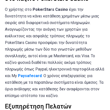
Ο χρήστης στο
PokerStars Casino
έχει την
δυνατότητα να κάνει κατάθεση χρημάτων μέσω μιας
σειράς από διαφορετικά συστήματα πληρωμών.
Αναγνωρίζοντας την ανάγκη των χρηστών για
ευέλικτους και ασφαλής τρόπους πληρωμής το
PokerStars Casino προσφέρει την δυνατότητα
πληρωμής μέσω των δύο πιο γνωστών μεθόδων
συναλλαγής, αυτοί είναι με Mastercard, και Visa. Το
καζίνο φυσικά διαθέτει πολλούς ακόμα τρόπους
πληρωμής όπως Paypal, ηλεκτρονικά πορτοφόλια αλλά
και My
Paysafecard
. Ο χρόνος επεξεργασίας για
κατάθεση με τα παραπάνω συστήματα είναι άμεσος. Τα
όρια ανάληψης και κατάθεσης δεν αναφέρονται στον
επίσημο ιστότοπο του καζίνο.
Εξυπηρέτηση Πελατών