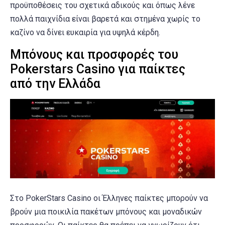
προϋποθέσεις του σχετικά αδικούς και όπως λένε
πολλά παιχνίδια είναι βαρετά και στημένα χωρίς το
καζίνο να δίνει ευκαιρία για υψηλά κέρδη.
Μπόνους και προσφορές του
Pokerstars Casino για παίκτες
από την Ελλάδα
Στο PokerStars Casino οι Έλληνες παίκτες μπορούν να
βρούν μια ποικιλία πακέτων μπόνους και μοναδικών