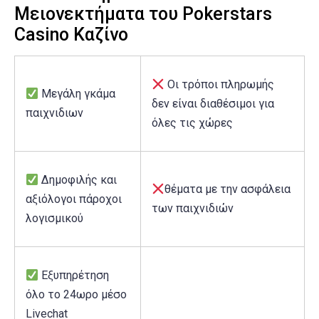
Μειονεκτήματα του Pokerstars
Casino Καζίνο
Οι τρόποι πληρωμής
Μεγάλη γκάμα
δεν είναι διαθέσιμοι για
παιχνιδιων
όλες τις χώρες
Δημοφιλής και
θέματα με την ασφάλεια
αξιόλογοι πάροχοι
των παιχνιδιών
λογισμικού
Εξυπηρέτηση
όλο το 24ωρο μέσο
Livechat