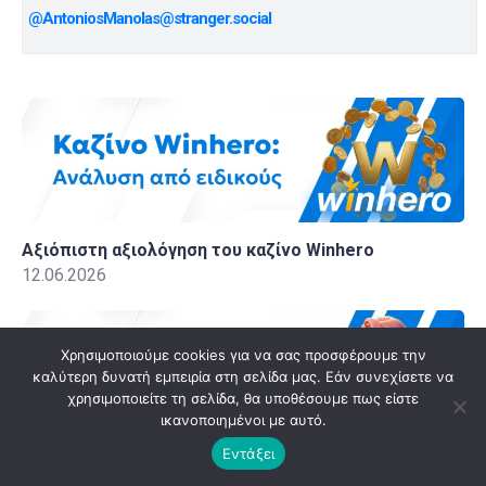
@
AntoniosManolas@stranger.social
Αξιόπιστη αξιoλόγηση του καζίνο Winhero
12.06.2026
Χρησιμοποιούμε cookies για να σας προσφέρουμε την
καλύτερη δυνατή εμπειρία στη σελίδα μας. Εάν συνεχίσετε να
χρησιμοποιείτε τη σελίδα, θα υποθέσουμε πως είστε
ικανοποιημένοι με αυτό.
Εντάξει
Αξιόπιστη αξιολόγηση του Casoola καζίνο