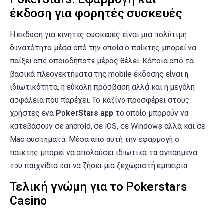
έκδοση για φορητές συσκευές
Η έκδοση για κινητές συσκευές είναι μια πολύτιμη
δυνατότητα μέσα από την οποία ο παίκτης μπορεί να
παίξει από οποιοδήποτε μέρος θέλει. Κάποια από τα
βασικά πλεονεκτήματα της mobile έκδοσης είναι η
ιδιωτικότητα, η εύκολη πρόσβαση αλλά και η μεγάλη
ασφάλεια που παρέχει. Το καζίνο προσφέρει στους
χρήστες ένα
PokerStars app
το οποίο μπορούν να
κατεβάσουν σε android, σε iOS, σε Windows αλλά και σε
Mac συστήματα. Μέσα από αυτή την εφαρμογή ο
παίκτης μπορεί να απολαύσει ιδιωτικά τα αγπαημένα
του παιχνίδια και να ζήσει μια ξεχωριστή εμπειρία.
Τελική γνώμη για το Pokerstars
Casino