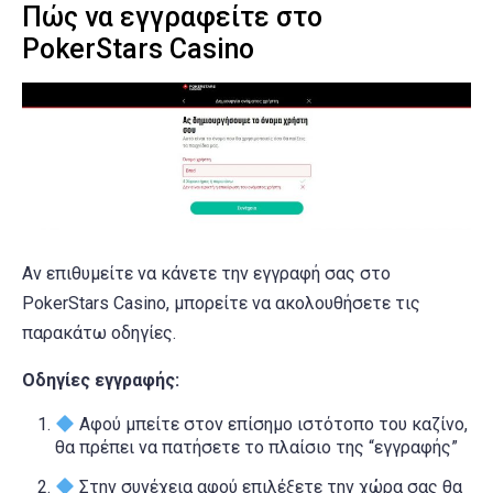
Πώς να εγγραφείτε στο
PokerStars Casino
Αν επιθυμείτε να κάνετε την εγγραφή σας στο
PokerStars Casino, μπορείτε να ακολουθήσετε τις
παρακάτω οδηγίες.
Οδηγίες εγγραφής:
Αφού μπείτε στον επίσημο ιστότοπο του καζίνο,
θα πρέπει να πατήσετε το πλαίσιο της “εγγραφής”
Στην συνέχεια αφού επιλέξετε την χώρα σας θα