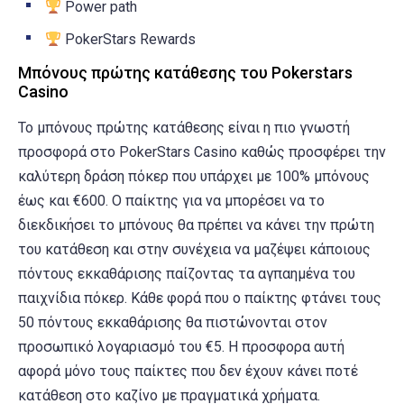
Power path
PokerStars Rewards
Μπόνους πρώτης κατάθεσης του Pokerstars
Casino
Το μπόνους πρώτης κατάθεσης είναι η πιο γνωστή
προσφορά στο PokerStars Casino καθώς προσφέρει την
καλύτερη δράση πόκερ που υπάρχει με 100% μπόνους
έως και €600. Ο παίκτης για να μπορέσει να το
διεκδικήσει το μπόνους θα πρέπει να κάνει την πρώτη
του κατάθεση και στην συνέχεια να μαζέψει κάποιους
πόντους εκκαθάρισης παίζοντας τα αγπαημένα του
παιχνίδια πόκερ. Κάθε φορά που ο παίκτης φτάνει τους
50 πόντους εκκαθάρισης θα πιστώνονται στον
προσωπικό λογαριασμό του €5. Η προσφορα αυτή
αφορά μόνο τους παίκτες που δεν έχουν κάνει ποτέ
κατάθεση στο καζίνο με πραγματικά χρήματα.