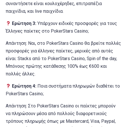
συναντήσετε είναι κουλοχέρηδες, επιτραπέζια
παιχνίδια, και live παιχνίδια.
Ερώτηση 3:
Υπάρχουν ειδικές προσφορές για τους
Έλληνες παίκτες στο PokerStars Casino;
Απάντηση: Ναι, στο PokerStars Casino θα βρείτε πολλές
προσφορές για έλληνες παίκτες, μερικές από αυτές
είναι: Stacks από το PokerStars Casino, Spin of the day,
Μπόνους πρώτης κατάθεσης 100% έως €600 και
πολλές άλλες.
Ερώτηση 4:
Ποια συστήματα πληρωμών διαθέτει το
PokerStars Casino;
Απάντηση: Στο PokerStars Casino οι παίκτες μπορούν
να πληρώσουν μέσα από πολλούς διαφορετικούς
τρόπους πληρωμής όπως με Mastercard, Visa, Paypal,