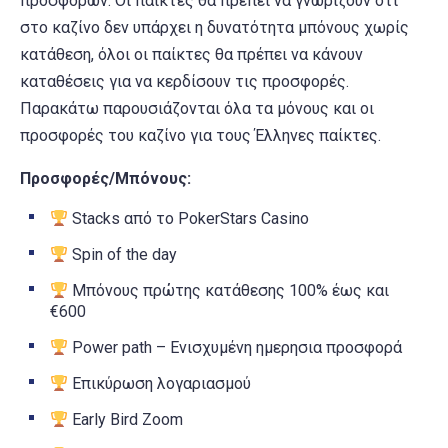
προσφορών. Οι παίκτες θα πρέπει να γνωρίζουν ότι
στο καζίνο δεν υπάρχει η δυνατότητα μπόνους χωρίς
κατάθεση, όλοι οι παίκτες θα πρέπει να κάνουν
καταθέσεις για να κερδίσουν τις προσφορές.
Παρακάτω παρουσιάζονται όλα τα μόνους και οι
προσφορές του καζίνο για τους Έλληνες παίκτες.
Προσφορές/Μπόνους:
Stacks από το PokerStars Casino
Spin of the day
Μπόνους πρώτης κατάθεσης 100% έως και
€600
Power path – Ενισχυμένη ημερησια προσφορά
Επικύρωση λογαριασμού
Early Bird Zoom