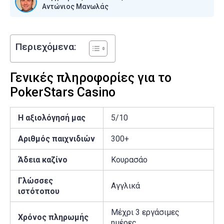
Αντώνιος Μανωλάς
Περιεχόμενα:
Γενικές πληροφορίες για το
PokerStars Сasino
Η αξιολόγησή μας
5/10
Αριθμός παιχνιδιών
300+
Άδεια καζίνο
Κουρασάο
Γλώσσες
Αγγλικά
ιστότοπου
Μέχρι 3 εργάσιμες
Χρόνος πληρωμής
ημέρες