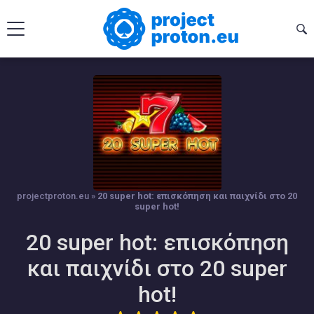
projectproton.eu
»
20 super hot: επισκόπηση και παιχνίδι στο 20
super hot!
20 super hot: επισκόπηση
και παιχνίδι στο 20 super
hot!