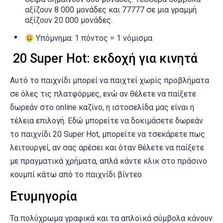
αξίζουν 8 000 μονάδες και 77777 σε μια γραμμή
αξίζουν 20 000 μονάδες.
Υπόμνημα: 1 πόντος = 1 νόμισμα
20 Super Hot: εκδοχή για κινητά
Αυτό το παιχνίδι μπορεί να παιχτεί χωρίς προβλήματα
σε όλες τις πλατφόρμες, ενώ αν θέλετε να παίξετε
δωρεάν στο online καζίνο, η ιστοσελίδα μας είναι η
τέλεια επιλογή. Εδώ μπορείτε να δοκιμάσετε δωρεάν
το παιχνίδι 20 Super Hot, μπορείτε να τσεκάρετε πως
λειτουργεί, αν σας αρέσει και όταν θέλετε να παίξετε
με πραγματικά χρήματα, απλά κάντε κλικ στο πράσινο
κουμπί κάτω από το παιχνίδι βίντεο.
Ετυμηγορία
Τα πολύχρωμα γραφικά και τα απλοϊκά σύμβολα κάνουν