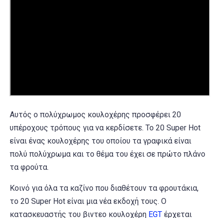
Αυτός ο πολύχρωμος κουλοχέρης προσφέρει 20
υπέροχους τρόπους για να κερδίσετε. Το 20 Super Hot
είναι ένας κουλοχέρης του οποίου τα γραφικά είναι
πολύ πολύχρωμα και το θέμα του έχει σε πρώτο πλάνο
τα φρούτα.
Κοινό για όλα τα καζίνο που διαθέτουν τα φρουτάκια,
το 20 Super Hot είναι μια νέα εκδοχή τους. Ο
κατασκευαστής του βιντεο κουλοχέρη
EGT
έρχεται