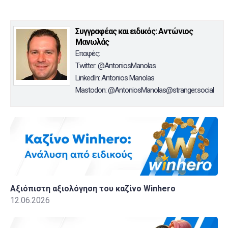
Συγγραφέας και ειδικός: Αντώνιος
Μανωλάς
Επαφές:
Twitter:
@AntoniosManolas
LinkedIn:
Antonios Manolas
Mastodon:
@
AntoniosManolas@stranger.social
Αξιόπιστη αξιoλόγηση του καζίνο Winhero
12.06.2026