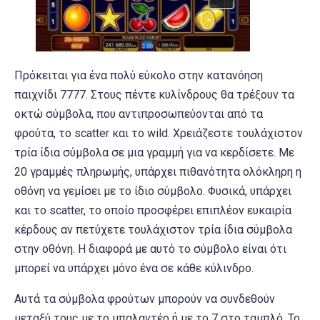
Πρόκειται για ένα πολύ εύκολο στην κατανόηση
παιχνίδι 7777. Στους πέντε κυλίνδρους θα τρέξουν τα
οκτώ σύμβολα, που αντιπροσωπεύονται από τα
φρούτα, το scatter και το wild. Χρειάζεστε τουλάχιστον
τρία ίδια σύμβολα σε μια γραμμή για να κερδίσετε. Με
20 γραμμές πληρωμής, υπάρχει πιθανότητα ολόκληρη η
οθόνη να γεμίσει με το ίδιο σύμβολο. Φυσικά, υπάρχει
και το scatter, το οποίο προσφέρει επιπλέον ευκαιρία
κέρδους αν πετύχετε τουλάχιστον τρία ίδια σύμβολα
στην οθόνη. Η διαφορά με αυτό το σύμβολο είναι ότι
μπορεί να υπάρχει μόνο ένα σε κάθε κύλινδρο.
Αυτά τα σύμβολα φρούτων μπορούν να συνδεθούν
μεταξύ τους με το μπαλαντέρ ή με το 7 στο ταμπλό. Το