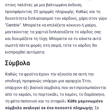
στους πελάτες με μια βελτιωμένη έκδοση,
προσφέροντας 20 γραμμές πληρωμής. Καθώς και τη
δυνατότητα διπλασιασμού του κέρδους, χάρη στον γύρο
“Gamble”. Μπορείτε να επιλέξετε κόκκινο ή μαύρο,
μαντεύοντας τα χαρτιά διπλασιάζετε το κέρδος σας
και δοκιμάζετε τη τύχη. Μπορείτε να το κάνετε αυτό
σωστά πέντε φορές στη σειρά, τότε το κέρδος θα
εισπραχθεί αυτόματα.
Σύμβολα
Καθώς τα φρούτα έχουν την εξουσία σε αυτή την
υποδοχή, προφανώς υπάρχει μια ιεραρχία. Έτσι,
υπάρχουν έξι βασικά σύμβολα, που αντιπροσωπεύονται
από το κεράσι, το πορτοκάλι, το λεμόνι, το δαμάσκηνο,
τη φέτα πεπονιού και το σταφύλι.
Κάθε μεμονωμένο
σύμβολο αναλογεί σε ένα ποσοστό πληρωμής
. Σε