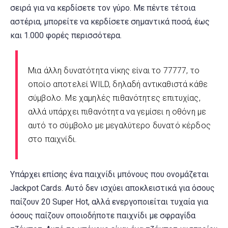
σειρά για να κερδίσετε τον γύρο. Με πέντε τέτοια
αστέρια, μπορείτε να κερδίσετε σημαντικά ποσά, έως
και 1.000 φορές περισσότερα.
Μια άλλη δυνατότητα νίκης είναι το 77777, το
οποίο αποτελεί WILD, δηλαδή αντικαθιστά κάθε
σύμβολο. Με χαμηλές πιθανότητες επιτυχίας,
αλλά υπάρχει πιθανότητα να γεμίσει η οθόνη με
αυτό το σύμβολο με μεγαλύτερο δυνατό κέρδος
στο παιχνίδι.
Υπάρχει επίσης ένα παιχνίδι μπόνους που ονομάζεται
Jackpot Cards. Αυτό δεν ισχύει αποκλειστικά για όσους
παίζουν 20 Super Hot, αλλά ενεργοποιείται τυχαία για
όσους παίζουν οποιοδήποτε παιχνίδι με σφραγίδα