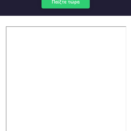
Παίξτε τώρα