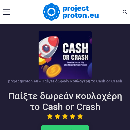
projectproton.eu
»
Παίξτε δωρεάν κουλοχέρη το Cash or Crash
Παίξτε δωρεάν κουλοχέρη
το Cash or Crash