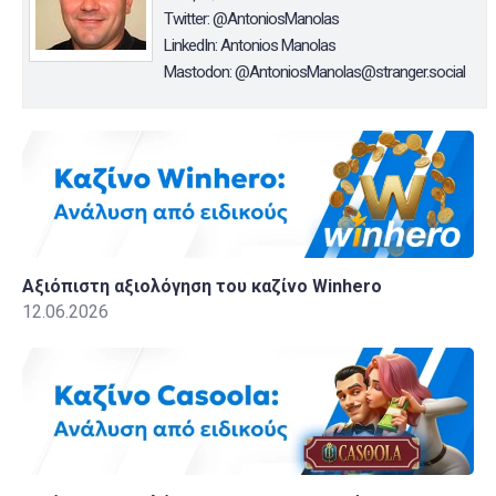
Twitter:
@AntoniosManolas
LinkedIn:
Antonios Manolas
Mastodon:
@
AntoniosManolas@stranger.social
Αξιόπιστη αξιoλόγηση του καζίνο Winhero
12.06.2026