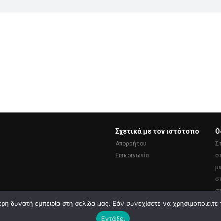
Σχετικά με τον ιστότοπο
Ο
Απορρήτου
Σ
Επικοινωνία
σ
μ
στ
σ
η δυνατή εμπειρία στη σελίδα μας. Εάν συνεχίσετε να χρησιμοποιείτε 
Σ
σ
Εντάξει