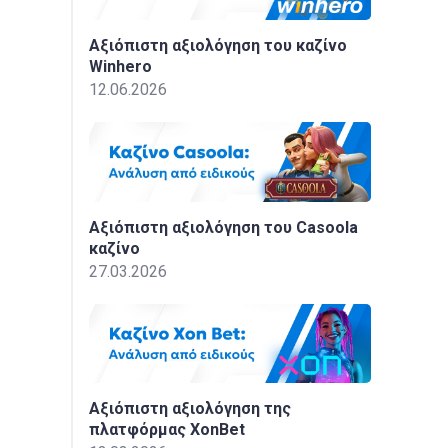
Αξιόπιστη αξιoλόγηση του καζίνο
Winhero
12.06.2026
Αξιόπιστη αξιολόγηση του Casoola
καζίνο
27.03.2026
Αξιόπιστη αξιολόγηση της
πλατφόρμας XonBet