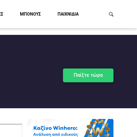
ΈΣ
ΜΠΌΝΟΥΣ
ΠΑΙΧΝΊΔΙΑ
Παίξτε τώρα