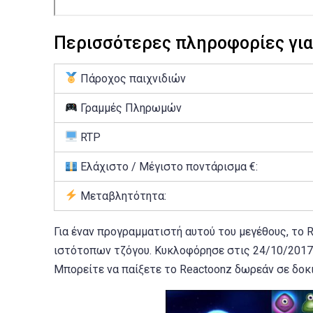
Περισσότερες πληροφορίες για
Πάροχος παιχνιδιών
Γραμμές Πληρωμών
RTP
Ελάχιστο / Μέγιστο ποντάρισμα €:
Μεταβλητότητα:
Για έναν προγραμματιστή αυτού του μεγέθους, το R
ιστότοπων τζόγου. Κυκλοφόρησε στις 24/10/2017, 
Μπορείτε να παίξετε το Reactoonz δωρεάν σε δοκι