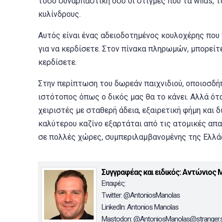
τόσο συναρπαστική όσο οι στιγμές που τα wilds, τ
κυλίνδρους.
Αυτός είναι ένας αδειοδοτημένος κουλοχέρης που 
για να κερδίσετε. Στον πίνακα πληρωμών, μπορείτ
κερδίσετε.
Στην περίπτωση του δωρεάν παιχνιδιού, οποιοσδή
ιστότοπος όπως ο δικός μας θα το κάνει. Αλλά ότα
χειριστές με σταθερή άδεια, εξαιρετική φήμη και 
καλύτερου καζίνο εξαρτάται από τις ατομικές απα
σε πολλές χώρες, συμπεριλαμβανομένης της Ελλά
Συγγραφέας και ειδικός: Αντώνιος
Επαφές:
Twitter:
@AntoniosManolas
LinkedIn:
Antonios Manolas
Mastodon:
@
AntoniosManolas@stranger.s