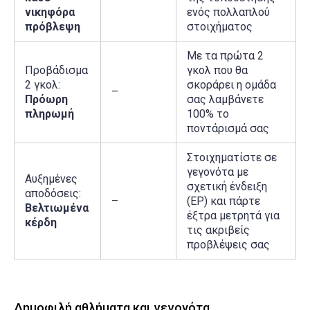
νικηφόρα
ενός πολλαπλού
πρόβλεψη
στοιχήματος
Με τα πρώτα 2
Προβάδισμα
γκολ που θα
2 γκολ:
σκοράρει η ομάδα
–
Πρόωρη
σας λαμβάνετε
πληρωμή
100% το
ποντάρισμά σας
Στοιχηματίστε σε
γεγονότα με
Αυξημένες
σχετική ένδειξη
αποδόσεις:
–
(EP) και πάρτε
Βελτιωμένα
έξτρα μετρητά για
κέρδη
τις ακριβείς
προβλέψεις σας
Δημοφιλή αθλήματα και γεγονότα