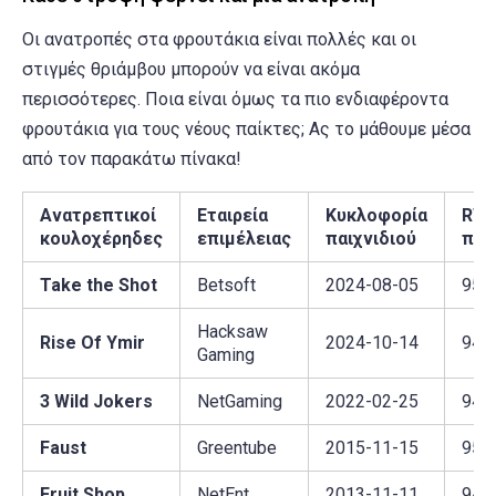
Οι ανατροπές στα φρουτάκια είναι πολλές και οι
στιγμές θριάμβου μπορούν να είναι ακόμα
περισσότερες. Ποια είναι όμως τα πιο ενδιαφέροντα
φρουτάκια για τους νέους παίκτες; Ας το μάθουμε μέσα
από τον παρακάτω πίνακα!
Ανατρεπτικοί
Εταιρεία
Κυκλοφορία
RT
κουλοχέρηδες
επιμέλειας
παιχνιδιού
παι
Take the Shot
Betsoft
2024-08-05
95,
Hacksaw
Rise Of Υmir
2024-10-14
94,
Gaming
3 Wild Jokers
NetGaming
2022-02-25
94,
Faust
Greentube
2015-11-15
95,
Fruit Shop
NetEnt
2013-11-11
94,