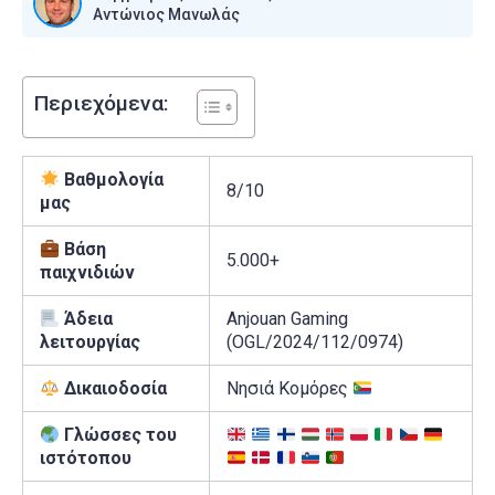
Αντώνιος Μανωλάς
Περιεχόμενα:
Βαθμολογία
8/10
μας
Βάση
5.000+
παιχνιδιών
Άδεια
Anjouan Gaming
λειτουργίας
(OGL/2024/112/0974)
Δικαιοδοσία
Νησιά Κομόρες
Γλώσσες του
ιστότοπου