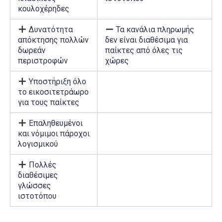
κουλοχέρηδες
Δυνατότητα
Τα κανάλια πληρωμής
απόκτησης πολλών
δεν είναι διαθέσιμα για
δωρεάν
παίκτες από όλες τις
περιστροφών
χώρες
Υποστήριξη όλο
το εικοσιτετράωρο
για τους παίκτες
Επαληθευμένοι
και νόμιμοι πάροχοι
λογισμικού
Πολλές
διαθέσιμες
γλώσσες
ιστοτόπου