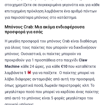
στοιχηματίζετε σε συγκεκριμένα γεγονότα και για κάθε
επιτυχημένη πρόκληση λαμβάνετε ένα αριθμό πόντων
για περισσότερα μπόνους στο κατάστημα.
Μπόνους Crab: Μια ακόμα ενδιαφέρουσα
προσφορά για εσάς
Η μεγάλη προσφορά του μπόνους Crab είναι διαθέσιμη
για όλους τους παίκτες που μπορούν να διεκδικήσουν
μπόνους. Ουσιαστικά, οι παίκτες μπορούν να
προκριθούν για 1 προσπάθεια στο παιχνίδι
Claw
Machine
κάθε 24 ώρες, για κάθε
€10
που καταθέτετε
λαμβάνετε
1
για να παίξετε . Ο παίκτης μπορεί να
λάβει διάφορες ανταμοιβές από αυτή την προσφορά,
όπως χρηματικά ποσά, δωρεάν περιστροφές κλπ. Το
μεγαλύτερο ποσό που μπορεί να κερδίσει ένας παίκτης
από αυτό το μπόνους είναι 5 φορές μεγαλύτερο του
αρχικού μπόνους.