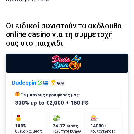
Οι ειδικοί συνιστούν τα ακόλουθα
online casino για τη συμμετοχή
σας στο παιχνίδι
Dudespin
9.9
Το μπόνους προσφοράς μας:
300% up to €2,000 + 150 FS
100%
24-72 ώρες
14000+
Οι ειδικοί μας τ
Ταχύτητα πληρω
Κουλοχέρηδες