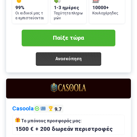
99%
1-3 ημέρες
10000+
Οι ειδικοί μας τ
Ταχύτητα πληρω
Κουλοχέρηδες
α εμπιστεύονται
μών
Παίξε τώρα
Ανασκόπηση
Casoola
9.7
Το μπόνους προσφοράς μας:
1500 € + 200 δωρεάν περιστροφές