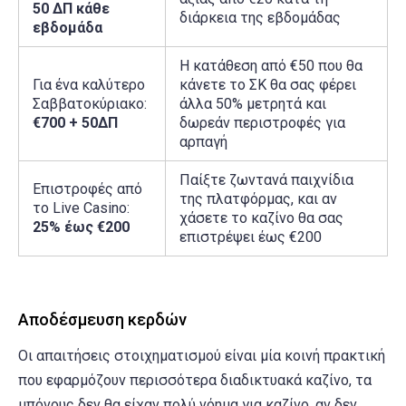
50 ΔΠ κάθε
διάρκεια της εβδομάδας
εβδομάδα
Η κατάθεση από €50 που θα
Για ένα καλύτερο
κάνετε το ΣΚ θα σας φέρει
Σαββατοκύριακο:
άλλα 50% μετρητά και
€700 + 50ΔΠ
δωρεάν περιστροφές για
αρπαγή
Παίξτε ζωντανά παιχνίδια
Επιστροφές από
της πλατφόρμας, και αν
το Live Casino:
χάσετε το καζίνο θα σας
25% έως €200
επιστρέψει έως €200
Αποδέσμευση κερδών
Οι απαιτήσεις στοιχηματισμού είναι μία κοινή πρακτική
που εφαρμόζουν περισσότερα διαδικτυακά καζίνο, τα
μπόνους δεν θα είχαν πολύ νόημα για καζίνο, αν δεν