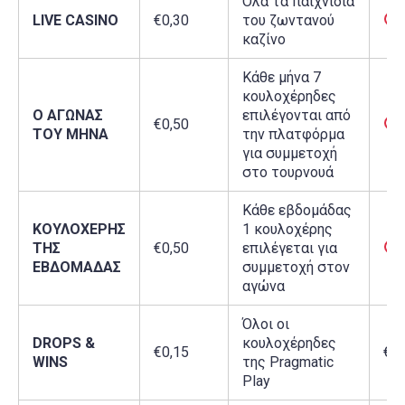
Όλα τα παιχνίδια
LIVE CASINO
€0,30
του ζωντανού
καζίνο
Κάθε μήνα 7
κουλοχέρηδες
Ο ΑΓΩΝΑΣ
επιλέγονται από
€0,50
ΤΟΥ ΜΗΝΑ
την πλατφόρμα
για συμμετοχή
στο τουρνουά
Κάθε εβδομάδας
ΚΟΥΛΟΧΕΡΗΣ
1 κουλοχέρης
ΤΗΣ
€0,50
επιλέγεται για
ΕΒΔΟΜΑΔΑΣ
συμμετοχή στον
αγώνα
Όλοι οι
DROPS &
κουλοχέρηδες
€0,15
€2.
WINS
της Pragmatic
Play