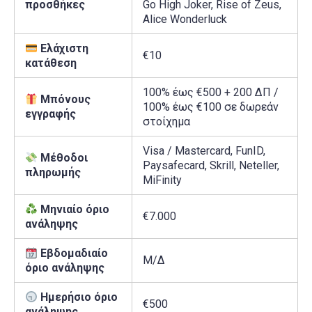
προσθήκες
Go High Joker, Rise of Zeus,
Alice Wonderluck
Ελάχιστη
€10
κατάθεση
100% έως €500 + 200 ΔΠ /
Μπόνους
100% έως €100 σε δωρεάν
εγγραφής
στοίχημα
Visa / Mastercard, FunID,
Μέθοδοι
Paysafecard, Skrill, Neteller,
πληρωμής
MiFinity
Μηνιαίο όριο
€7.000
ανάληψης
Εβδομαδιαίο
Μ/Δ
όριο ανάληψης
Ημερήσιο όριο
€500
ανάληψης