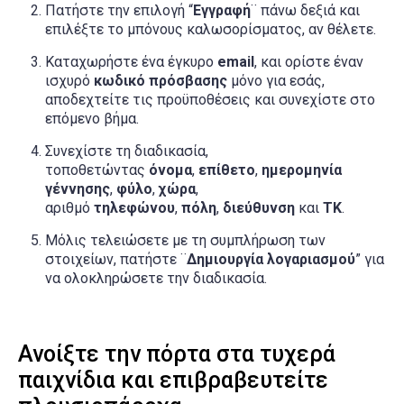
Πατήστε την επιλογή “
Εγγραφή
¨ πάνω δεξιά και
επιλέξτε το μπόνους καλωσορίσματος, αν θέλετε.
Καταχωρήστε ένα έγκυρο
email
, και ορίστε έναν
ισχυρό
κωδικό πρόσβασης
μόνο για εσάς,
αποδεχτείτε τις προϋποθέσεις και συνεχίστε στο
επόμενο βήμα.
Συνεχίστε τη διαδικασία,
τοποθετώντας
όνομα
,
επίθετο
,
ημερομηνία
γέννησης
,
φύλο
,
χώρα
,
αριθμό
τηλεφώνου
,
πόλη
,
διεύθυνση
και
ΤΚ
.
Μόλις τελειώσετε με τη συμπλήρωση των
στοιχείων, πατήστε ¨
Δημιουργία λογαριασμού
” για
να ολοκληρώσετε την διαδικασία.
Ανοίξτε την πόρτα στα τυχερά
παιχνίδια και επιβραβευτείτε