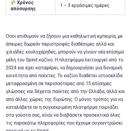
Χρόνος
1 – 3 εργάσιμες ημέρες
απόσυρσης
Όσοι επιθυμούν να ζήσουν μια καθηλωτική εμπειρία, με
άπειρες δωρεάν περιστροφές διαθέσιμες αλλά και
χιλιάδες κουλοχέρηδες, μπορούν να γίνουν νέα επίσημα
μέλη του Spinit καζίνο. Η πλατφόρμα λειτουργεί από το
2024 και έχει καταφέρει, να δημιουργήσει μια δυναμική
κοινότητα από παίκτες. Το καζίνο διαθέτει ιστοσελίδα
μεταφρασμένη σε περισσότερες από 15 επίσημες
γλώσσες και δέχεται παίκτες από την Ελλάδα, αλλά και
από άλλες χώρες της Ευρώπης. Ο μόνος τρόπος για να
καταλάβετε αν η συγκεκριμένη πλατφόρμα ταιριάζει
στα γούστα σας, είναι να διαβάσετε προσεκτικά όλες
τις παρακάτω πληροφορίες που έχουμε συγκεντρώσει
σχετικά με το Spinit.