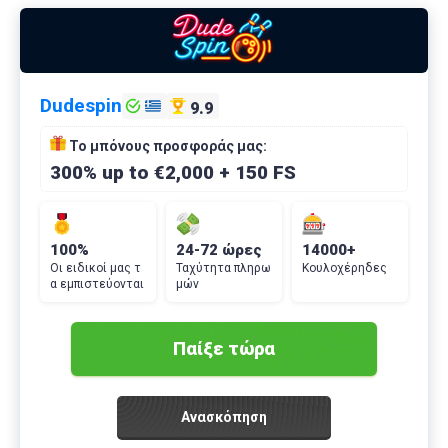
Dudespin
9.9
Το μπόνους προσφοράς μας:
300% up to €2,000 + 150 FS
100%
24-72 ώρες
14000+
Οι ειδικοί μας τ
Ταχύτητα πληρω
Κουλοχέρηδες
α εμπιστεύονται
μών
Παίξε τώρα
Ανασκόπηση