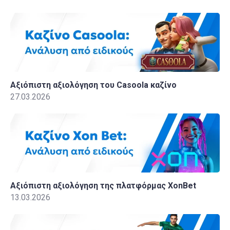
Αξιόπιστη αξιολόγηση του Casoola καζίνο
27.03.2026
Αξιόπιστη αξιολόγηση της πλατφόρμας XonBet
13.03.2026