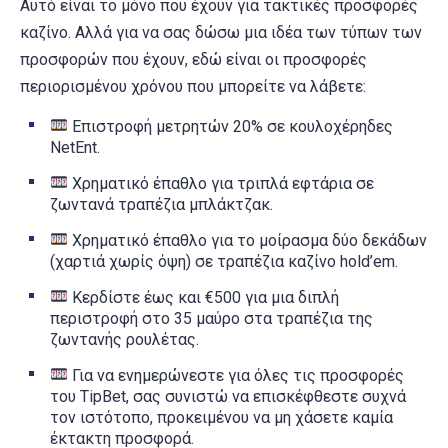
Αυτό είναι το μόνο που έχουν για τακτικές προσφορές
καζίνο. Αλλά για να σας δώσω μια ιδέα των τύπων των
προσφορών που έχουν, εδώ είναι οι προσφορές
περιορισμένου χρόνου που μπορείτε να λάβετε:
Επιστροφή μετρητών 20% σε κουλοχέρηδες
NetEnt.
Χρηματικό έπαθλο για τριπλά εφτάρια σε
ζωντανά τραπέζια μπλάκτζακ.
Χρηματικό έπαθλο για το μοίρασμα δύο δεκάδων
(χαρτιά χωρίς όψη) σε τραπέζια καζίνο hold’em.
Κερδίστε έως και €500 για μια διπλή
περιστροφή στο 35 μαύρο στα τραπέζια της
ζωντανής ρουλέτας.
Για να ενημερώνεστε για όλες τις προσφορές
του TipBet, σας συνιστώ να επισκέφθεστε συχνά
τον ιστότοπο, προκειμένου να μη χάσετε καμία
έκτακτη προσφορά.