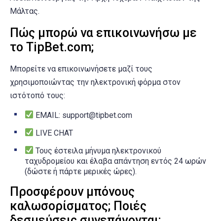
Μάλτας.
Πώς μπορώ να επικοινωνήσω με
το TipBet.com;
Μπορείτε να επικοινωνήσετε μαζί τους
χρησιμοποιώντας την ηλεκτρονική φόρμα στον
ιστότοπό τους:
EMAIL:
support@tipbet.com
LIVE CHAT
Τους έστειλα μήνυμα ηλεκτρονικού
ταχυδρομείου και έλαβα απάντηση εντός 24 ωρών
(δώστε ή πάρτε μερικές ώρες).
Προσφέρουν μπόνους
καλωσορίσματος; Ποιές
δεσμεύσεις συνεπάγονται;