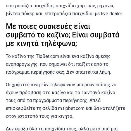
επιτραπέζια παιχνίδια, παιχνίδια χαρτιών, μηχανές
βίντεο πόκερ και επιτραπέζια παιχνίδια με live dealer.
Με ποιες συσκευές είναι
συμβατό το καζίνο; Είναι συμβατά
με κινητά τηλέφωνα;
Το καζίνο της TipBet.com είναι ένα καζίνο άμεσης
αναπαραγωγής, που σημαίνει ότι παίζετε από το
πρόγραμμα περιήγησής σας. Δεν απαιτείται λήψη.
Οι χρήστες κινητών τηλεφώνων μπορούν επίσης να
έχουν πρόσβαση στο καζίνο και το ζωντανό καζίνο
τους από τα προγράμματα περιήγησης. Απλά
επισκεφθείτε τη σελίδα m.tipbet.com και θα καταλήξετε
στον ιστότοπό τους για κινητά.
Δεν έψαξα όλα τα παιχνίδια τους, αλλά μετά από μια