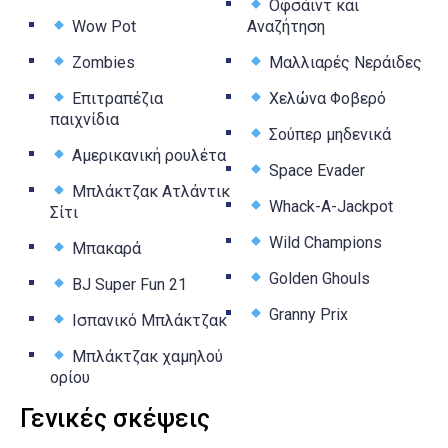
Οφσάιντ και
Wow Pot
Αναζήτηση
Zombies
Μαλλιαρές Νεράιδες
Επιτραπέζια
Χελώνα Φοβερό
παιχνίδια
Σούπερ μηδενικά
Αμερικανική ρουλέτα
Space Evader
Μπλάκτζακ Ατλάντικ
Whack-A-Jackpot
Σίτι
Wild Champions
Μπακαρά
Golden Ghouls
BJ Super Fun 21
Granny Prix
Ισπανικό Μπλάκτζακ
Μπλάκτζακ χαμηλού
ορίου
Γενικές σκέψεις