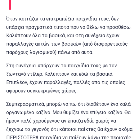
Όταν κοιτάζω τα επιτραπέζια παιχνίδια τους, δεν
υπάρχει πραγματικά τίποτα που να θέλω να προσθέσω.
Καλύπτουν όλα τα βασικά, και στη συνέχεια έχουν
παραλλαγές αυτών των βασικών (από διαφορετικούς
παρόχους λογισμικού) πάνω από αυτά.
Στη συνέχεια, υπάρχουν τα παιχνίδια τους με τον
ζωντανό ντίλερ. Καλύπτουν και εδώ τα βασικά.
Επιπλέον, έχουν παραλλαγές, πολλές από τις οποίες
αφορούν συγκεκριμένες χώρες.
Συμπερασματικά, μπορώ να πω ότι διαθέτουν ένα καλά
οργανωμένο καζίνο. Μου θυμίζει ένα επίγειο καζίνο. Θα
ήμουν πολύ χαρούμενος αν έπαιζα εδώ, χωρίς να
ξεχνάω το γεγονός ότι κάποιοι παίκτες θα έχουν ακόμα
ΠΕΡΙΣΣΟΤΕΡΑ παιχνίδια να παίξουν λόγω της περιοχής