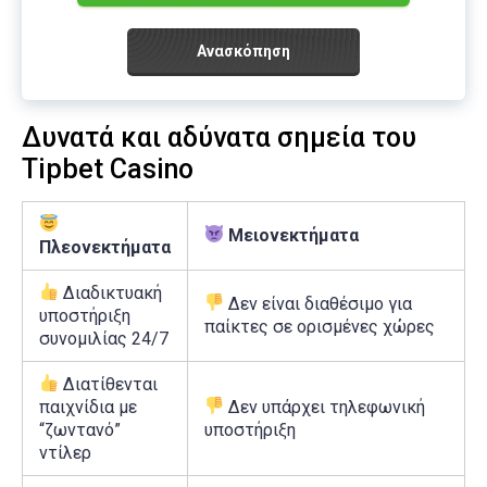
Ανασκόπηση
Δυνατά και αδύνατα σημεία του
Tipbet Casino
Μειονεκτήματα
Πλεονεκτήματα
Διαδικτυακή
Δεν είναι διαθέσιμο για
υποστήριξη
παίκτες σε ορισμένες χώρες
συνομιλίας 24/7
Διατίθενται
παιχνίδια με
Δεν υπάρχει τηλεφωνική
“ζωντανό”
υποστήριξη
ντίλερ