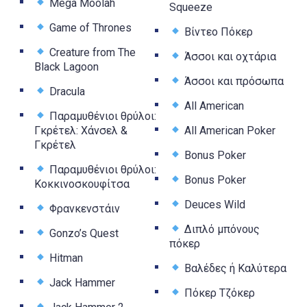
Mega Moolah
Squeeze
Game of Thrones
Βίντεο Πόκερ
Creature from The
Άσσοι και οχτάρια
Black Lagoon
Άσσοι και πρόσωπα
Dracula
All American
Παραμυθένιοι θρύλοι:
Γκρέτελ: Χάνσελ &
All American Poker
Γκρέτελ
Bonus Poker
Παραμυθένιοι θρύλοι:
Bonus Poker
Κοκκινοσκουφίτσα
Deuces Wild
Φρανκενστάιν
Διπλό μπόνους
Gonzo’s Quest
πόκερ
Hitman
Βαλέδες ή Καλύτερα
Jack Hammer
Πόκερ Τζόκερ