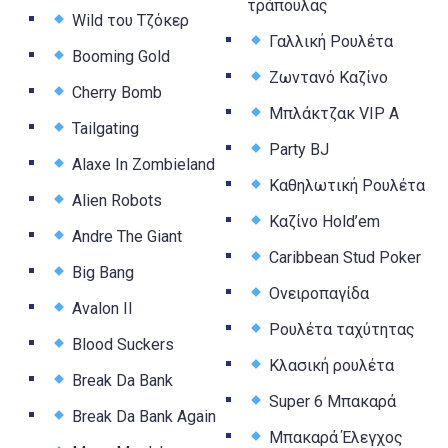
τράπουλας
Wild του Τζόκερ
Γαλλική Ρουλέτα
Booming Gold
Ζωντανό Καζίνο
Cherry Bomb
Μπλάκτζακ VIP A
Tailgating
Party BJ
Alaxe In Zombieland
Καθηλωτική Ρουλέτα
Alien Robots
Καζίνο Hold’em
Andre The Giant
Caribbean Stud Poker
Big Bang
Ονειροπαγίδα
Avalon II
Ρουλέτα ταχύτητας
Blood Suckers
Κλασική ρουλέτα
Break Da Bank
Super 6 Μπακαρά
Break Da Bank Again
Μπακαρά Έλεγχος