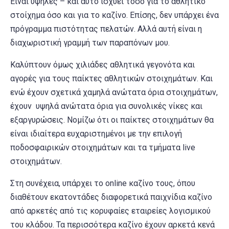
Είναι υψηλές – και αυτό ισχύει τόσο για το αθλητικό
στοίχημα όσο και για το καζίνο. Επίσης, δεν υπάρχει ένα
πρόγραμμα πιστότητας πελατών. Αλλά αυτή είναι η
διαχωριστική γραμμή των παραπόνων μου.
Καλύπτουν όμως χιλιάδες αθλητικά γεγονότα και
αγορές για τους παίκτες αθλητικών στοιχημάτων. Και
ενώ έχουν σχετικά χαμηλά ανώτατα όρια στοιχημάτων,
έχουν υψηλά ανώτατα όρια για συνολικές νίκες και
εξαργυρώσεις. Νομίζω ότι οι παίκτες στοιχημάτων θα
είναι ιδιαίτερα ευχαριστημένοι με την επιλογή
ποδοσφαιρικών στοιχημάτων και τα τμήματα live
στοιχημάτων.
Στη συνέχεια, υπάρχει το online καζίνο τους, όπου
διαθέτουν εκατοντάδες διαφορετικά παιχνίδια καζίνο
από αρκετές από τις κορυφαίες εταιρείες λογισμικού
του κλάδου. Τα περισσότερα καζίνο έχουν αρκετά κενά