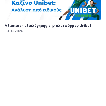
Αξιόπιστη αξιολόγησης της πλατφόρμας Unibet
13.03.2026