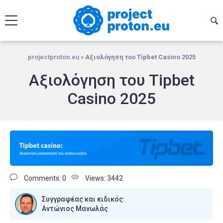
projectproton.eu
»
Αξιολόγηση του Tipbet Casino 2025
Αξιολόγηση του Tipbet
Casino 2025
Comments: 0
Views: 3442
Συγγραφέας και ειδικός:
Αντώνιος Μανωλάς