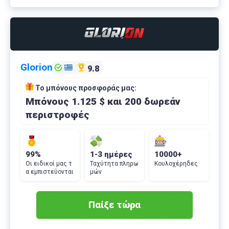
Glorion
9.8
Το μπόνους προσφοράς μας:
Μπόνους 1.125 $ και 200 δωρεάν
περιστροφές
99%
1-3 ημέρες
10000+
Οι ειδικοί μας τ
Ταχύτητα πληρω
Κουλοχέρηδες
α εμπιστεύονται
μών
Παίξε τώρα