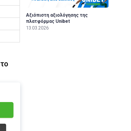
Αξιόπιστη αξιολόγησης της
πλατφόρμας Unibet
13.03.2026
στο