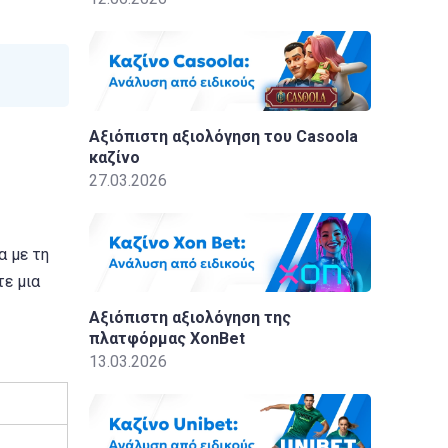
Αξιόπιστη αξιολόγηση του Casoola
καζίνο
27.03.2026
α με τη
τε μια
Αξιόπιστη αξιολόγηση της
πλατφόρμας XonBet
13.03.2026