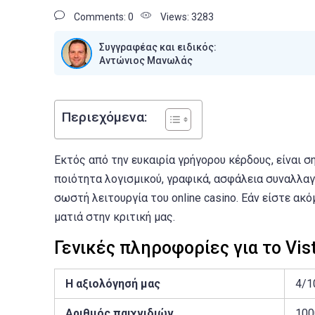
Comments: 0
Views: 3283
Συγγραφέας και ειδικός:
Αντώνιος Μανωλάς
Περιεχόμενα:
Εκτός από την ευκαιρία γρήγορου κέρδους, είναι σ
ποιότητα λογισμικού, γραφικά, ασφάλεια συναλλαγ
σωστή λειτουργία του online casino. Εάν είστε ακ
ματιά στην κριτική μας.
Γενικές πληροφορίες για το Vis
Η αξιολόγησή μας
4/1
Αριθμός παιχνιδιών
100