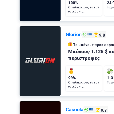
100%
24-
Οι ειδικοί μας τα εμπ
Ταχύ
ιστεύονται
Glorion
9.8
Το μπόνους προσφοράς
Μπόνους 1.125 $ κ
περιστροφές
99%
1-3
Οι ειδικοί μας τα εμπ
Ταχύ
ιστεύονται
Casoola
9.7