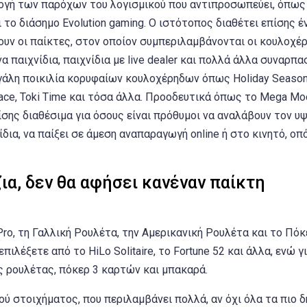
ιλογή των παρόχων του λογισμικού που αντιπροσωπεύει, όπως 
αι το διάσημο Evolution gaming. Ο ιστότοπος διαθέτει επίσης έ
ουν οι παίκτες, στον οποίον συμπεριλαμβάνονται οι κουλοχέρ
α παιχνίδια, παιχνίδια με live dealer και πολλά άλλα συναρπα
μεγάλη ποικιλία κορυφαίων κουλοχέρηδων όπως Holiday Season
rface, Toki Time και τόσα άλλα. Προοδευτικά όπως το Mega Moo
ίσης διαθέσιμα για όσους είναι πρόθυμοι να αναλάβουν τον 
δια, να παίξει σε άμεση αναπαραγωγή online ή στο κινητό, οπ
ια, δεν θα αφήσει κανέναν παίκτη
ro, τη Γαλλική Ρουλέτα, την Αμερικανική Ρουλέτα και το Πόκ
πιλέξετε από το HiLo Solitaire, το Fortune 52 και άλλα, ενώ γ
υς ρουλέτας, πόκερ 3 καρτών και μπακαρά.
κού στοιχήματος, που περιλαμβάνει πολλά, αν όχι όλα τα πιο 