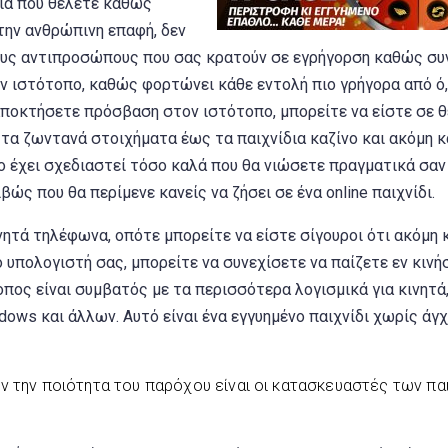
σία που θέλετε καθώς
 την ανθρώπινη επαφή, δεν
ους αντιπροσώπους που σας κρατούν σε εγρήγορση καθώς συ
ν ιστότοπο, καθώς φορτώνει κάθε εντολή πιο γρήγορα από ό,
αποκτήσετε πρόσβαση στον ιστότοπο, μπορείτε να είστε σε θ
 τα ζωντανά στοιχήματα έως τα παιχνίδια καζίνο και ακόμη κ
νο έχει σχεδιαστεί τόσο καλά που θα νιώσετε πραγματικά σαν
ιβώς που θα περίμενε κανείς να ζήσει σε ένα online παιχνίδι.
νητά τηλέφωνα, οπότε μπορείτε να είστε σίγουροι ότι ακόμη 
υπολογιστή σας, μπορείτε να συνεχίσετε να παίζετε εν κινήσ
οπος είναι συμβατός με τα περισσότερα λογισμικά για κινητά
dows και άλλων. Αυτό είναι ένα εγγυημένο παιχνίδι χωρίς άγχ
ν την ποιότητα του παρόχου είναι οι κατασκευαστές των παι